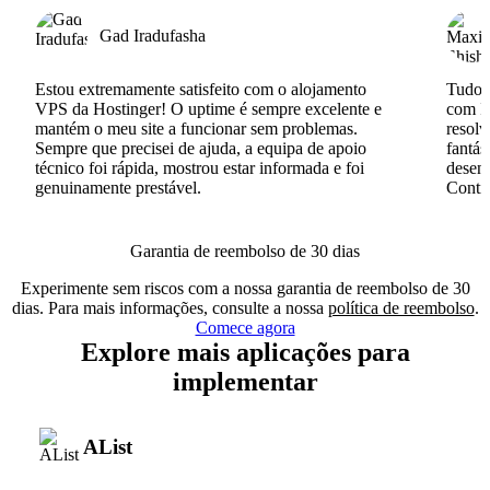
Gad Iradufasha
Estou extremamente satisfeito com o alojamento
Tudo c
VPS da Hostinger! O uptime é sempre excelente e
com I
mantém o meu site a funcionar sem problemas.
resolv
Sempre que precisei de ajuda, a equipa de apoio
fantás
técnico foi rápida, mostrou estar informada e foi
desenv
genuinamente prestável.
Conti
Garantia de reembolso de 30 dias
Experimente sem riscos com a nossa garantia de reembolso de 30
dias. Para mais informações, consulte a nossa
política de reembolso
.
Comece agora
Explore mais aplicações para
implementar
AList