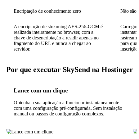
Encriptação de conhecimento zero
Não são n
A encriptação de streaming AES-256-GCM é
Carregue 
realizada inteiramente no browser, com a
instantan
chave de desencriptação a residir apenas no
rastreame
fragmento do URL e nunca a chegar ao
para qual
servidor.
inscrição.
Por que executar SkySend na Hostinger
Lance com um clique
Obtenha a sua aplicação a funcionar instantaneamente
com uma configuração pré-configurada. Sem instalação
manual ou passos de configuração complexos.