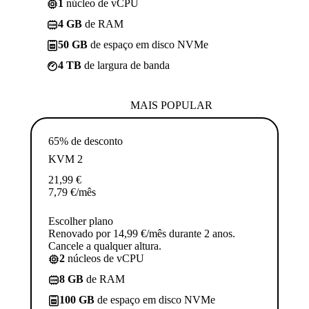
1
núcleo de vCPU
4 GB
de RAM
50 GB
de espaço em disco NVMe
4 TB
de largura de banda
MAIS POPULAR
65% de desconto
KVM 2
21,99
€
7,79
€
/mês
Escolher plano
Renovado por 14,99 €/mês durante 2 anos.
Cancele a qualquer altura.
2
núcleos de vCPU
8 GB
de RAM
100 GB
de espaço em disco NVMe