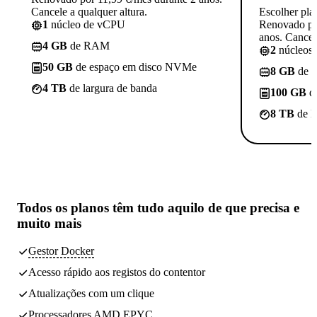
Cancele a qualquer altura.
Escolher pla
1
núcleo de vCPU
Renovado po
anos. Cancele
4 GB
de RAM
2
núcleos
50 GB
de espaço em disco NVMe
8 GB
de 
4 TB
de largura de banda
100 GB
d
8 TB
de l
Todos os planos têm
tudo aquilo de que precisa
e
muito mais
Gestor Docker
Acesso rápido aos registos do contentor
Atualizações com um clique
Processadores AMD EPYC