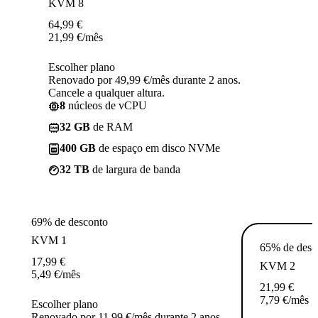
KVM 8
64,99
€
21,99
€
/mês
Escolher plano
Renovado por 49,99 €/mês durante 2 anos.
Cancele a qualquer altura.
8
núcleos de vCPU
32 GB
de RAM
400 GB
de espaço em disco NVMe
32 TB
de largura de banda
69% de desconto
KVM 1
65% de desc
17,99
€
KVM 2
5,49
€
/mês
21,99
€
7,79
€
/mês
Escolher plano
Renovado por 11,99 €/mês durante 2 anos.