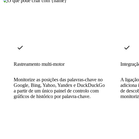
Rastreamento multi-motor
Integraç
Monitorize as posições das palavras-chave no
A ligaçã
Google, Bing, Yahoo, Yandex e DuckDuckGo
adiciona 
a partir de um único painel de controlo com
de descob
gráficos de histórico por palavra-chave.
monitoriz