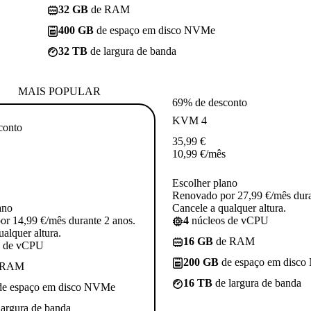
32 GB
de RAM
400 GB
de espaço em disco NVMe
32 TB
de largura de banda
MAIS POPULAR
69% de desconto
KVM 4
conto
35,99
€
10,99
€
/mês
Escolher plano
Renovado por 27,99 €/mês dura
ano
Cancele a qualquer altura.
r 14,99 €/mês durante 2 anos.
4
núcleos de vCPU
alquer altura.
16 GB
de RAM
s de vCPU
200 GB
de espaço em disc
 RAM
16 TB
de largura de banda
e espaço em disco NVMe
largura de banda