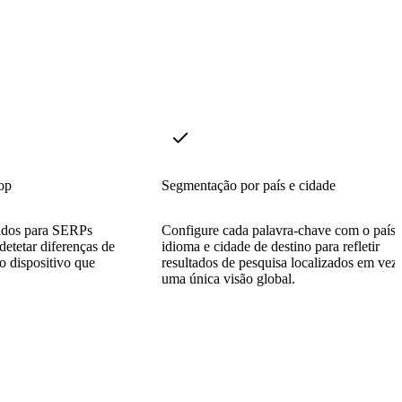
op
Segmentação por país e cidade
rados para SERPs
Configure cada palavra-chave com o país,
detetar diferenças de
idioma e cidade de destino para refletir
do dispositivo que
resultados de pesquisa localizados em vez
.
uma única visão global.