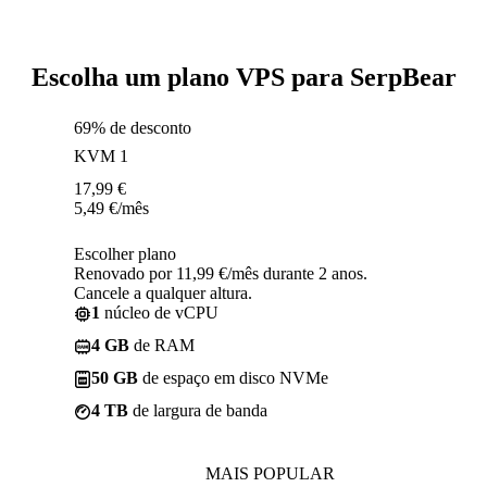
Escolha um plano VPS para SerpBear
69% de desconto
KVM 1
17,99
€
5,49
€
/mês
Escolher plano
Renovado por 11,99 €/mês durante 2 anos.
Cancele a qualquer altura.
1
núcleo de vCPU
4 GB
de RAM
50 GB
de espaço em disco NVMe
4 TB
de largura de banda
MAIS POPULAR