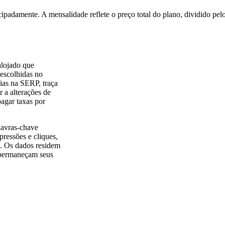
ipadamente. A mensalidade reflete o preço total do plano, dividido pe
alojado que
 escolhidas no
as na SERP, traça
r a alterações de
pagar taxas por
lavras-chave
ressões e cliques,
. Os dados residem
s permaneçam seus