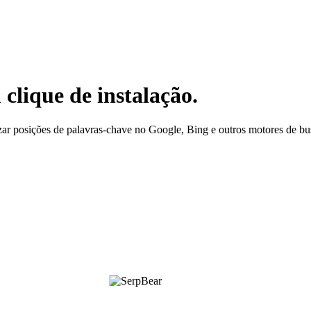
lique de instalação.
zar posições de palavras-chave no Google, Bing e outros motores de bu