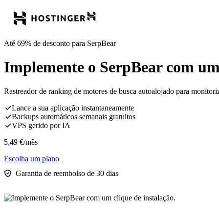
Até 69% de desconto para SerpBear
Implemente o SerpBear com um c
Rastreador de ranking de motores de busca autoalojado para monitori
Lance a sua aplicação instantaneamente
Backups automáticos semanais gratuitos
VPS gerido por IA
5,49
€
/mês
Escolha um plano
Garantia de reembolso de 30 dias