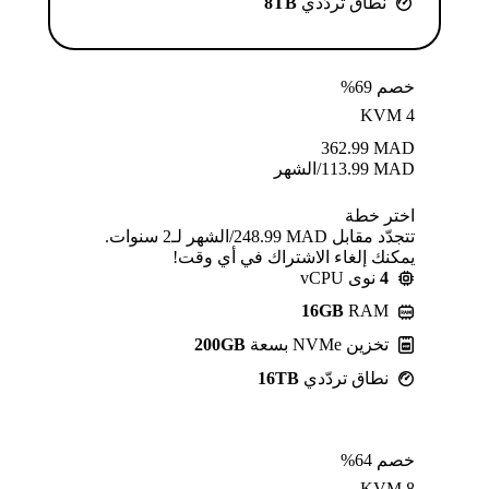
نطاق تردّدي
8TB
خصم 69%
KVM 4
362.99
MAD
MAD
113.99
/الشهر
اختر خطة
تتجدّد مقابل MAD ⁦248.99⁩/الشهر لـ2 سنوات.
يمكنك إلغاء الاشتراك في أي وقت!
4
نوى vCPU
16GB
RAM
تخزين NVMe بسعة
200GB
نطاق تردّدي
16TB
خصم 64%
KVM 8