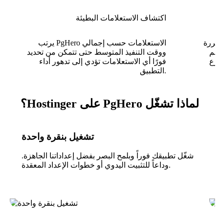
اكتشاف الاستعلامات البطيئة
كررة
يرتب PgHero الاستعلامات حسب إجمالي
خم
ووقت التنفيذ المتوسط حتى تتمكن من تحديد
رع
فورًا أي الاستعلامات تؤدي إلى تدهور أداء
التطبيق.
لماذا تشغّل PgHero على Hostinger؟
تشغيل بنقرة واحدة
شغّل تطبيقك فوراً وبلمح البصر بفضل إعداداتنا الجاهزة.
وداعاً للتثبيت اليدوي أو خطوات الإعداد المعقدة.