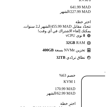
641.99
MAD
MAD
227.99
/الشهر
اختر خطة
تتجدّد مقابل MAD ⁦455.99⁩/الشهر لـ2 سنوات.
يمكنك إلغاء الاشتراك في أي وقت!
8
نوى vCPU
32GB
RAM
تخزين NVMe بسعة
400GB
نطاق تردّدي
32TB
ة
خصم 63%
KVM 1
170.99
MAD
MAD
62.99
/الشهر
اختر خطة