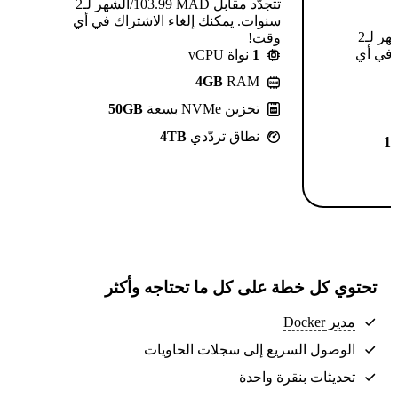
تتجدّد مقابل MAD ⁦103.99⁩/الشهر لـ2
سنوات. يمكنك إلغاء الاشتراك في أي
تتجدّد مقابل MAD ⁦124.99⁩/الشهر لـ2
وقت!
 في أي
1
نواة vCPU
4GB
RAM
تخزين NVMe بسعة
50GB
نطاق تردّدي
4TB
1
تحتوي كل خطة على كل ما تحتاجه وأكثر
مدير Docker
الوصول السريع إلى سجلات الحاويات
تحديثات بنقرة واحدة