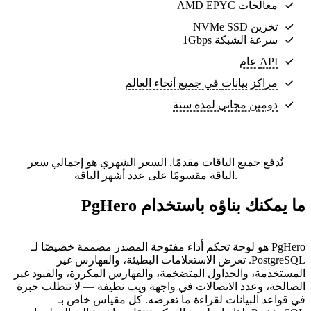
معالجات AMD EPYC
تخزين NVMe SSD
سرعة الشبكة 1Gbps
API عام
مراكز بيانات
في جميع أنحاء العالم
دومين مجاني لمدة سنة
تُدفع جميع الباقات مقدمًا. السعر الشهري هو إجمالي سعر
الباقة مقسومًا على عدد أشهر الباقة.
ما يمكنك بناؤه باستخدام PgHero
PgHero هو لوحة تحكم أداء مفتوحة المصدر مصممة خصيصًا لـ
PostgreSQL. تعرض الاستعلامات البطيئة، والفهارس غير
المستخدمة، والجداول المتضخمة، والفهارس المكررة، والقيود غير
الصالحة، وعدد الاتصالات في واجهة ويب نظيفة — لا تتطلب خبرة
في قواعد البيانات لقراءة ما تعرضه. كل مقياس خاص بـ