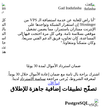
Gad Iradufasha
"أنا راض للغاية عن خدمة استضافة الـ VPS من
Hostinger! إن استقرار الشبكة وتواجدها على
الدع
الإنترنت ممتازان باستمرار، مما يضمن تشغيل
بالذ
موقعي بسلاسة تامة. وفي كل مرة احتجت فيها إلى
الدع
المساعدة، كان تجاوب فريق الدعم الفني سريعاً،
وكان متمكناً ومتعاوناً."
خارق
تذبذ
هذا 
ضمان استرداد الأموال لمدة 30 يومًا
اشترك براحة بال تامة مع ضمان إعادة الأموال خلال 30 يوماً.
لمعرفة الشروط، يُرجى مراجعة
سياسة الاسترداد
لدينا.
ابدأ الآن
تصفّح تطبيقات إضافية جاهزة للإطلاق
PostgreSQL