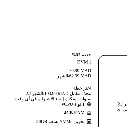
خصم 63%
KVM 1
170.99
MAD
MAD
62.99
/الشهر
اختر خطة
تتجدّد مقابل MAD ⁦103.99⁩/الشهر لـ2
سنوات. يمكنك إلغاء الاشتراك في أي وقت!
تتجدّد مقابل MAD ⁦124.99⁩/الشهر لـ2
1
نواة vCPU
في أي
4GB
RAM
تخزين NVMe بسعة
50GB