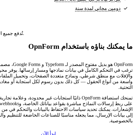
دومين مجاني لمدة سنة
تُدفع جميع الباقات مقدمًا. السعر الشهري هو إجمالي سعر الباقة مقسومًا على عدد أشهر الباقة.
ما يمكنك بناؤه باستخدام OpnForm
OpnForm هو بديل مفتوح الم
ترغب في التحكم الكامل في بيانات نماذجها ومسار إرسالها. يوفر مح
والإفلات مع منطق شرطي، ونماذج متعددة الصفحات، وتحميل الملفا
واسعة من أنواع الحقول — كل ذلك بدون رسوم لكل استجابة أو مغادرة 
التحتية.
تمنحك استضافة OpnForm ذاتيًا استجابات غير محدودة، وعلام
الإشعارات. يمكنك تحديد سياسات الاحتفاظ بالبيانات والتحكم في من
إلى بيانات الإرسال، مما يجعله مناسبًا للصناعات الخاضعة للتنظيم وال
بالخصوصية.
ابدأ الآن