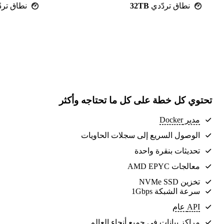
نطاق تردّدي
32TB
نطاق ترد
تحتوي كل خطة على كل ما تحتاجه وأكثر
مدير Docker
الوصول السريع إلى سجلات الحاويات
تحديثات بنقرة واحدة
معالجات AMD EPYC
تخزين NVMe SSD
سرعة الشبكة 1Gbps
API عام
مراكز بيانات
في جميع أنحاء العالم