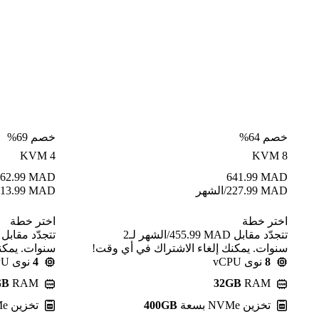
خصم 64%
خصم 69%
KVM 4
KVM 8
62.99
MAD
641.99
MAD
MAD
227.99
/الشهر
MAD
13.99
اختر خطة
اختر خطة
تتجدّد مقابل MAD ⁦455.99⁩/الشهر لـ2
سنوات. يمكنك إلغاء الاشتراك في أي وقت!
سنوات. يمكن
8
نوى vCPU
4
نوى vCPU
GB
RAM
32GB
RAM
تخزين NVMe بسعة
400GB
تخزين NVMe بسعة