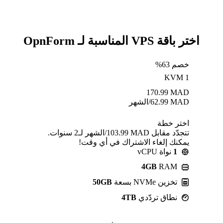
اختر باقة VPS المناسبة لـ OpnForm
خصم 63%
KVM 1
170.99
MAD
MAD
62.99
/الشهر
اختر خطة
تتجدّد مقابل MAD ⁦103.99⁩/الشهر لـ2 سنوات.
يمكنك إلغاء الاشتراك في أي وقت!
1
نواة vCPU
4GB
RAM
تخزين NVMe بسعة
50GB
نطاق تردّدي
4TB