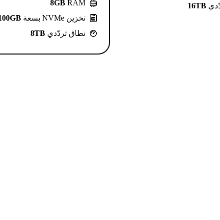
8GB
RAM
ّدي
16TB
تخزين NVMe بسعة
100GB
نطاق تردّدي
8TB