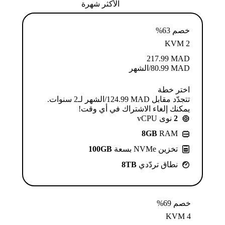
الأكثر شهرة
خصم 63%
KVM 2
217.99
MAD
MAD
80.99
/الشهر
اختر خطة
تتجدّد مقابل MAD ⁦124.99⁩/الشهر لـ2 سنوات.
يمكنك إلغاء الاشتراك في أي وقت!
2
نوى vCPU
8GB
RAM
تخزين NVMe بسعة
100GB
نطاق تردّدي
8TB
خصم 69%
KVM 4