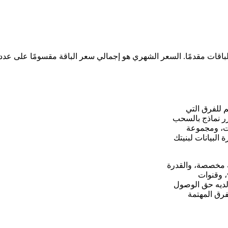
صدر لـ Typeform و Google Forms، مصمم للفرق التي
رر نماذج بالسحب
ت، ومجموعة
البيانات لبنيتك
ة تجارية مخصصة، والقدرة
على ربط إرسالات النماذج مباشرة بقواعد بياناتك الخاصة، وwebhooks، وقنوات
 لديه حق الوصول
فرق المهتمة