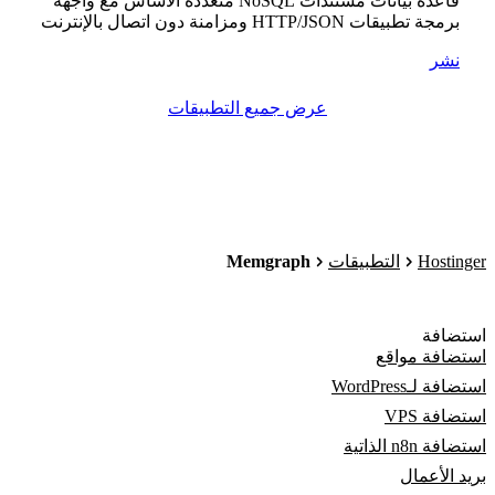
قاعدة بيانات مستندات NoSQL متعددة الأساس مع واجهة
برمجة تطبيقات HTTP/JSON ومزامنة دون اتصال بالإنترنت
نشر
عرض جميع التطبيقات
Memgraph
Hostinger
التطبيقات
استضافة
استضافة مواقع
استضافة لـWordPress
استضافة VPS
استضافة n8n الذاتية
بريد الأعمال