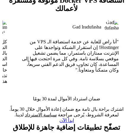
استضافة Docker VPS موثوقة ومستقرة
لأعمالك
Gad Iradufasha
"أنا راض للغاية عن خدمة استضافة الـ VPS من
Hostinger! إن استقرار الشبكة وتواجدها على
الدع
الإنترنت ممتازان باستمرار، مما يضمن تشغيل
بالذ
موقعي بسلاسة تامة. وفي كل مرة احتجت فيها إلى
الدع
المساعدة، كان تجاوب فريق الدعم الفني سريعاً،
وكان متمكناً ومتعاوناً."
خارق
تذبذ
هذا 
ضمان استرداد الأموال لمدة 30 يومًا
اشترك براحة بال تامة مع ضمان إعادة الأموال خلال 30 يوماً.
لمعرفة الشروط، يُرجى مراجعة
سياسة الاسترداد
لدينا.
ابدأ الآن
تصفّح تطبيقات إضافية جاهزة للإطلاق