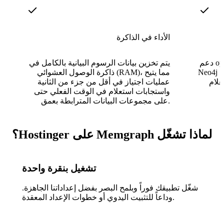
الأداء في الذاكرة
دعم openCypher الكامل يعني أن استعلامات
يتم تخزين بيانات الرسوم البيانية بالكامل في
Neo4j وبرامج التشغيل والأدوات الحالية تنتقل
ذاكرة الوصول العشوائي (RAM)، مما يتيح
عمليات اجتياز في أقل من جزء من الثانية
واستجابات استعلام في الوقت الفعلي حتى
على مجموعات البيانات المترابطة بعمق.
لماذا تشغّل Memgraph على Hostinger؟
تشغيل بنقرة واحدة
شغّل تطبيقك فوراً وبلمح البصر بفضل إعداداتنا الجاهزة.
وداعاً للتثبيت اليدوي أو خطوات الإعداد المعقدة.