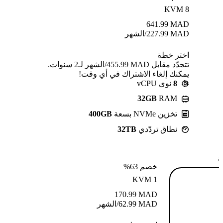
KVM 8
641.99
MAD
MAD
227.99
/الشهر
اختر خطة
تتجدّد مقابل MAD ⁦455.99⁩/الشهر لـ2 سنوات.
يمكنك إلغاء الاشتراك في أي وقت!
8
نوى vCPU
32GB
RAM
تخزين NVMe بسعة
400GB
نطاق تردّدي
32TB
ة
خصم 63%
KVM 1
170.99
MAD
MAD
62.99
/الشهر