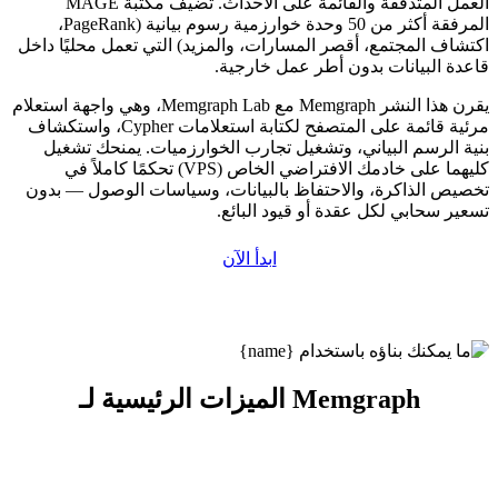
العمل المتدفقة والقائمة على الأحداث. تضيف مكتبة MAGE
المرفقة أكثر من 50 وحدة خوارزمية رسوم بيانية (PageRank،
اكتشاف المجتمع، أقصر المسارات، والمزيد) التي تعمل محليًا داخل
قاعدة البيانات بدون أطر عمل خارجية.
يقرن هذا النشر Memgraph مع Memgraph Lab، وهي واجهة استعلام
مرئية قائمة على المتصفح لكتابة استعلامات Cypher، واستكشاف
بنية الرسم البياني، وتشغيل تجارب الخوارزميات. يمنحك تشغيل
كليهما على خادمك الافتراضي الخاص (VPS) تحكمًا كاملاً في
تخصيص الذاكرة، والاحتفاظ بالبيانات، وسياسات الوصول — بدون
تسعير سحابي لكل عقدة أو قيود البائع.
ابدأ الآن
الميزات الرئيسية لـ Memgraph