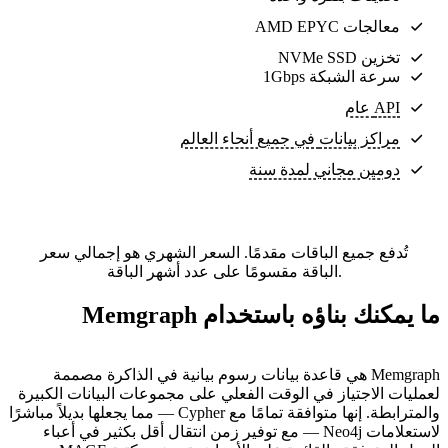
معالجات AMD EPYC
تخزين NVMe SSD
سرعة الشبكة 1Gbps
API عام
مراكز بيانات
في جميع أنحاء العالم
دومين مجاني لمدة سنة
تُدفع جميع الباقات مقدمًا. السعر الشهري هو إجمالي سعر
الباقة مقسومًا على عدد أشهر الباقة.
ما يمكنك بناؤه باستخدام Memgraph
Memgraph هي قاعدة بيانات رسوم بيانية في الذاكرة مصممة
لعمليات الاجتياز في الوقت الفعلي على مجموعات البيانات الكبيرة
والمترابطة. إنها متوافقة تمامًا مع Cypher — مما يجعلها بديلاً مباشرًا
لاستعلامات Neo4j — مع توفير زمن انتقال أقل بكثير في أعباء