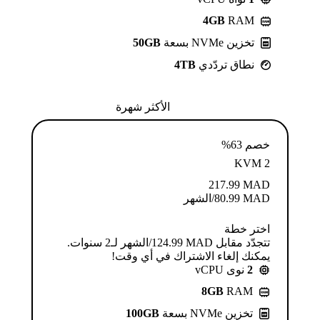
4GB
RAM
تخزين NVMe بسعة
50GB
نطاق تردّدي
4TB
الأكثر شهرة
خصم 63%
KVM 2
217.99
MAD
MAD
80.99
/الشهر
اختر خطة
تتجدّد مقابل MAD ⁦124.99⁩/الشهر لـ2 سنوات.
يمكنك إلغاء الاشتراك في أي وقت!
2
نوى vCPU
8GB
RAM
تخزين NVMe بسعة
100GB