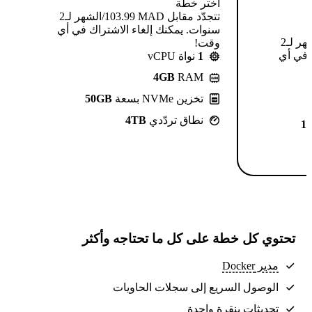
اختر خطة
تتجدّد مقابل MAD ⁦103.99⁩/الشهر لـ2
سنوات. يمكنك إلغاء الاشتراك في أي
تتجدّد مقابل MAD ⁦124.99⁩/الشهر لـ2
وقت!
 في أي
1
نواة vCPU
4GB
RAM
تخزين NVMe بسعة
50GB
نطاق تردّدي
4TB
1
تحتوي كل خطة على كل ما تحتاجه وأكثر
مدير Docker
الوصول السريع إلى سجلات الحاويات
تحديثات بنقرة واحدة