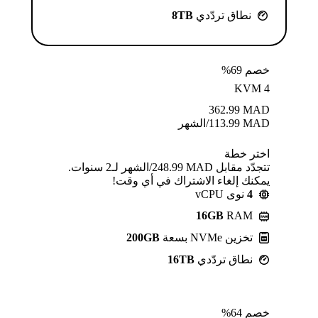
نطاق تردّدي
8TB
خصم 69%
KVM 4
362.99
MAD
MAD
113.99
/الشهر
اختر خطة
تتجدّد مقابل MAD ⁦248.99⁩/الشهر لـ2 سنوات.
يمكنك إلغاء الاشتراك في أي وقت!
4
نوى vCPU
16GB
RAM
تخزين NVMe بسعة
200GB
نطاق تردّدي
16TB
خصم 64%