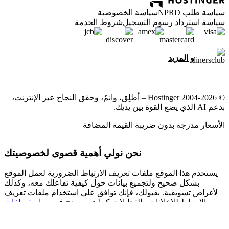
سياسة طلب NPRD
سياسة الخصوصية
سياسة استرداد رسوم التسجيل
شروط الخدمة
و المزيد
© 2004-2026 Hostinger – أطلِق، وانمُ، وحقق النجاح عبر الإنترنت،
بدعم AI الذي يضع القوة بين يديك.
الأسعار مدرجة بدون ضريبة القيمة المضافة
نحن نولي أهمية قصوى لخصوصيتك
يستخدم هذا الموقع ملفات تعريف الارتباط الضرورية لعمل الموقع
بشكل صحيح ولتجميع بيانات حول كيفية تفاعلك معه، وكذلك
لأغراض تسويقية. بقبولك، فإنك توافق على استخدام ملفات تعريف
الارتباط للإعلانات والتحليلات كما هو موضح في
سياسة ملفات
لدينا.
تعريف الارتباط