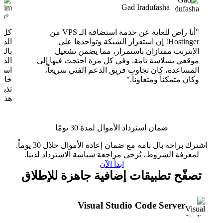
Gad Iradufasha
"أنا راض للغاية عن خدمة استضافة الـ VPS من
Hostinger! إن استقرار الشبكة وتواجدها على
الدع
الإنترنت ممتازان باستمرار، مما يضمن تشغيل
بالذ
موقعي بسلاسة تامة. وفي كل مرة احتجت فيها إلى
الدع
المساعدة، كان تجاوب فريق الدعم الفني سريعاً،
وكان متمكناً ومتعاوناً."
خارق
تذبذ
هذا 
ضمان استرداد الأموال لمدة 30 يومًا
اشترك براحة بال تامة مع ضمان إعادة الأموال خلال 30 يوماً.
لمعرفة الشروط، يُرجى مراجعة
سياسة الاسترداد
لدينا.
ابدأ الآن
تصفّح تطبيقات إضافية جاهزة للإطلاق
Visual Studio Code Server