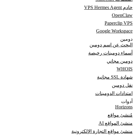
خادم VPS Hermes Agent
OpenClaw
Paperclip VPS
Google Workspace
دومين
البحث عن اسم دومين
أسماء دومينات رخيصة
دومين مجاني
WHOIS
شهادة SSL مجانية
نقل دومين
امتدادات الدومينات
أدوات
Horizons
مُنشئ مواقع
منشئ المواقع AI
منشئ مواقع التجارة الإلكترونية