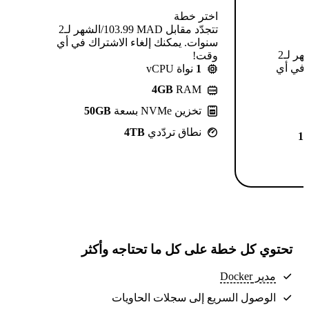
اختر خطة
تتجدّد مقابل MAD ⁦103.99⁩/الشهر لـ2
سنوات. يمكنك إلغاء الاشتراك في أي
تتجدّد مقابل MAD ⁦124.99⁩/الشهر لـ2
وقت!
 في أي
1
نواة vCPU
4GB
RAM
تخزين NVMe بسعة
50GB
نطاق تردّدي
4TB
1
تحتوي كل خطة على كل ما تحتاجه وأكثر
مدير Docker
الوصول السريع إلى سجلات الحاويات