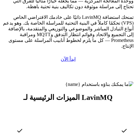
ووحدة المعالجة المركزية — مما يجعله خيارًا مثاليًا للفرق التي
تحتاج إلى مراسلة موثوقة دون تكاليف بنية تحتية باهظة.
تمنحك استضافة LavinMQ ذاتيًا على خادمك الافتراضي الخاص
(VPS) تحكمًا كاملاً في البنية التحتية للمراسلة الخاصة بك. وهو يدعم
أنواع التبادل المباشر والموضوعي والتوزيعي والمتقدمة، بالإضافة
إلى التجميع والاتحاد وقوائم انتظار التدفق وMQTT ومراقبة
Prometheus — كل ما يلزم لخطوط أنابيب المراسلة على مستوى
الإنتاج.
ابدأ الآن
الميزات الرئيسية لـ LavinMQ