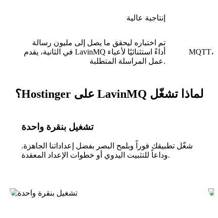
إنتاجية عالية
و
تم اختباره ليحقق ما يصل إلى مليون رسالة
MQTT، مما يجعله متوافقًا مع مجموعة واسعة
في الثانية، يقدم LavinMQ أداءً استثنائيًا لأعباء
عمل المراسلة المتطلبة.
لماذا تشغّل LavinMQ على Hostinger؟
تشغيل بنقرة واحدة
شغّل تطبيقك فوراً وبلمح البصر بفضل إعداداتنا الجاهزة.
وداعاً للتثبيت اليدوي أو خطوات الإعداد المعقدة.