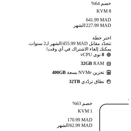
خصم 64%
KVM 8
641.99
MAD
MAD
227.99
/الشهر
اختر خطة
تتجدّد مقابل MAD ⁦455.99⁩/الشهر لـ2 سنوات.
يمكنك إلغاء الاشتراك في أي وقت!
8
نوى vCPU
32GB
RAM
تخزين NVMe بسعة
400GB
نطاق تردّدي
32TB
ة
خصم 63%
KVM 1
170.99
MAD
MAD
62.99
/الشهر