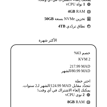
1
نواة vCPU
4GB
RAM
تخزين NVMe بسعة
50GB
نطاق تردّدي
4TB
الأكثر شهرة
خصم 63%
KVM 2
217.99
MAD
MAD
80.99
/الشهر
اختر خطة
تتجدّد مقابل MAD ⁦124.99⁩/الشهر لـ2 سنوات.
يمكنك إلغاء الاشتراك في أي وقت!
2
نوى vCPU
8GB
RAM