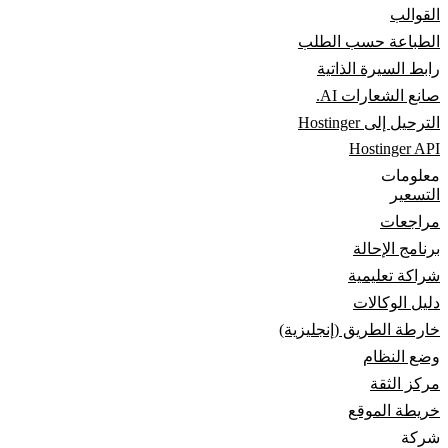
القوالب
الطباعة حسب الطلب
رابط السيرة الذاتية
صانع الشعارات AI.
الترحيل إلى Hostinger
Hostinger API
معلومات
التسعير
مراجعات
برنامج الإحالة
شراكة تعليمية
دليل الوكالات
خارطة الطريق (إنجليزية)
وضع النظام
مركز الثقة
خريطة الموقع
شركة