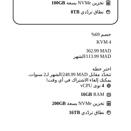
تخزين NVMe بسعة
100GB
نطاق تردّدي
8TB
خصم 69%
KVM 4
362.99
MAD
MAD
113.99
/الشهر
اختر خطة
تتجدّد مقابل MAD ⁦248.99⁩/الشهر لـ2 سنوات.
يمكنك إلغاء الاشتراك في أي وقت!
4
نوى vCPU
16GB
RAM
تخزين NVMe بسعة
200GB
نطاق تردّدي
16TB