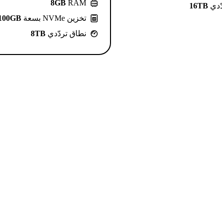
8GB
RAM
ّدي
16TB
تخزين NVMe بسعة
100GB
نطاق تردّدي
8TB