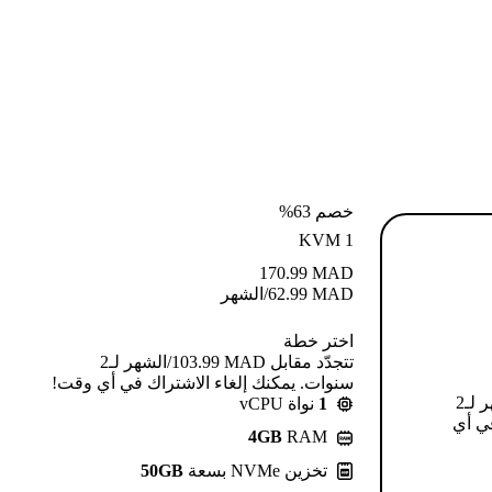
خصم 63%
KVM 1
170.99
MAD
MAD
62.99
/الشهر
اختر خطة
تتجدّد مقابل MAD ⁦103.99⁩/الشهر لـ2
سنوات. يمكنك إلغاء الاشتراك في أي وقت!
تتجدّد مقابل MAD ⁦124.99⁩/الشهر لـ2
1
نواة vCPU
في أي
4GB
RAM
تخزين NVMe بسعة
50GB