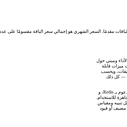
N، أعيدت كتابته بلغة C++ لتحقيق الأداء ومبني حول
يقات REST أصلية، ووحدات ميزات قابلة
بيقات، ويحسب
 — كل ذلك
يجمع هذا القالب Icinga 2 مع Icinga DB، وهو برنامج خفي للمزامنة مدعوم بـ Redis، و
 جاهزة للاستخدام.
ي الخاص (VPS) تحافظ على كل تنبيه ومقياس
 مضيف أو قيود