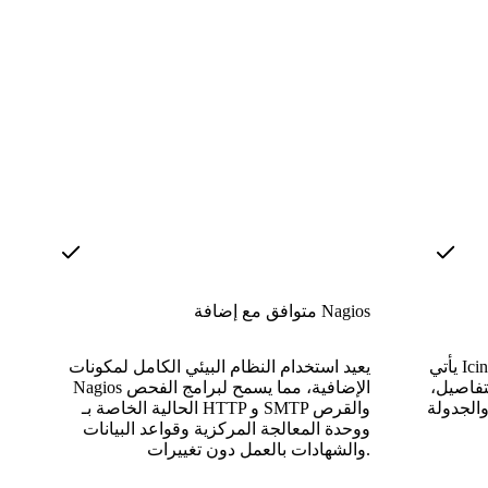
متوافق مع إضافة Nagios
يأتي Icinga Web 2 مع وحدة Icinga DB بواجهة
يعيد استخدام النظام البيئي الكامل لمكونات
تفاصيل،
Nagios الإضافية، مما يسمح لبرامج الفحص
والجدولة
الحالية الخاصة بـ HTTP و SMTP والقرص
ووحدة المعالجة المركزية وقواعد البيانات
والشهادات بالعمل دون تغييرات.