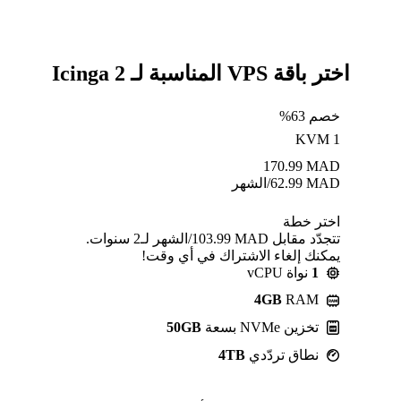
اختر باقة VPS المناسبة لـ Icinga 2
خصم 63%
KVM 1
170.99
MAD
MAD
62.99
/الشهر
اختر خطة
تتجدّد مقابل MAD ⁦103.99⁩/الشهر لـ2 سنوات.
يمكنك إلغاء الاشتراك في أي وقت!
1
نواة vCPU
4GB
RAM
تخزين NVMe بسعة
50GB
نطاق تردّدي
4TB