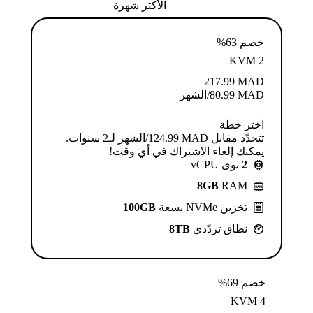
الأكثر شهرة
خصم 63%
KVM 2
217.99
MAD
MAD
80.99
/الشهر
اختر خطة
تتجدّد مقابل MAD ⁦124.99⁩/الشهر لـ2 سنوات.
يمكنك إلغاء الاشتراك في أي وقت!
2
نوى vCPU
8GB
RAM
تخزين NVMe بسعة
100GB
نطاق تردّدي
8TB
خصم 69%
KVM 4