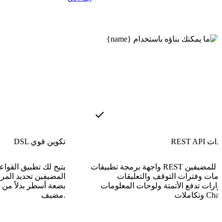
والأحداث
DSL تكوين قوي
واجهة برمجة تطبيقات REST كاملة للمضيفين
يتيح لك تطبيق القوا
دمات وفترات التوقف والتعليقات
المضيفين تحديد المر
رارات تدفع الأتمتة ولوحات المعلومات
بضعة أسطر بدلاً من 
 ChatOps.
مضيف.