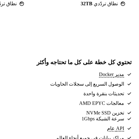
نطاق تردّدي
32TB
نطاق ترد
تحتوي كل خطة على كل ما تحتاجه وأكثر
مدير Docker
الوصول السريع إلى سجلات الحاويات
تحديثات بنقرة واحدة
معالجات AMD EPYC
تخزين NVMe SSD
سرعة الشبكة 1Gbps
API عام
مراكز بيانات
في جميع أنحاء العالم