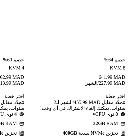
خصم 64%
خصم 69%
KVM 4
KVM 8
62.99
MAD
641.99
MAD
MAD
227.99
/الشهر
MAD
13.99
اختر خطة
اختر خطة
تتجدّد مقابل MAD ⁦455.99⁩/الشهر لـ2
سنوات. يمكنك إلغاء الاشتراك في أي وقت!
سنوات. يمكن
8
نوى vCPU
4
نوى vCPU
GB
RAM
32GB
RAM
تخزين NVMe بسعة
400GB
تخزين NVMe بسعة