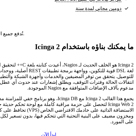
دومين مجاني لمدة سنة
تُدفع جميع الباقات مقدمًا. السعر الشهري هو إجمالي سعر الباقة مقسومًا على عدد أشهر الباقة.
ما يمكنك بناؤه باستخدام Icinga 2
Icinga 2 هو الخلف الحديث لـ agios
لغة DSL قوية للتكوين، وواجهة برمجة تطب
للتوصيل. يتحقق من توفر المضيفين والخدمات وأجهزة الشبكة والتط
انتقالات الحالة وفترات التوقف، ويطلق إشعارات عند حدوث أي عطل
مدعوم بآلاف الإضافات المتوافقة مع Nagios الموجودة.
Icinga Web 2 لتحصل على حزمة مراقبة كاملة مع لوحة تحكم حديثة
الاستضافة الذاتية على خادمك الافتراض
ومخزون مضيف على البنية التحتية التي تتحكم فيها، بدون تسعير لكل
على المورد.
ابدأ الآن