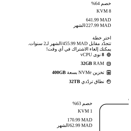
خصم 64%
KVM 8
641.99
MAD
MAD
227.99
/الشهر
اختر خطة
تتجدّد مقابل MAD ⁦455.99⁩/الشهر لـ2 سنوات.
يمكنك إلغاء الاشتراك في أي وقت!
8
نوى vCPU
32GB
RAM
تخزين NVMe بسعة
400GB
نطاق تردّدي
32TB
ة
خصم 63%
KVM 1
170.99
MAD
MAD
62.99
/الشهر