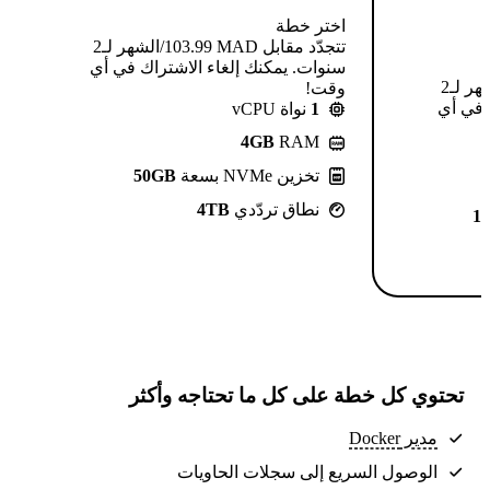
اختر خطة
تتجدّد مقابل MAD ⁦103.99⁩/الشهر لـ2
سنوات. يمكنك إلغاء الاشتراك في أي
تتجدّد مقابل MAD ⁦124.99⁩/الشهر لـ2
وقت!
 في أي
1
نواة vCPU
4GB
RAM
تخزين NVMe بسعة
50GB
نطاق تردّدي
4TB
1
تحتوي كل خطة على كل ما تحتاجه وأكثر
مدير Docker
الوصول السريع إلى سجلات الحاويات