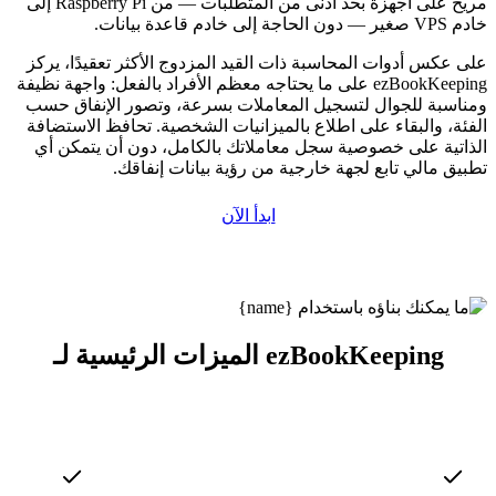
مريح على أجهزة بحد أدنى من المتطلبات — من Raspberry Pi إلى
خادم VPS صغير — دون الحاجة إلى خادم قاعدة بيانات.
على عكس أدوات المحاسبة ذات القيد المزدوج الأكثر تعقيدًا، يركز
ezBookKeeping على ما يحتاجه معظم الأفراد بالفعل: واجهة نظيفة
ومناسبة للجوال لتسجيل المعاملات بسرعة، وتصور الإنفاق حسب
الفئة، والبقاء على اطلاع بالميزانيات الشخصية. تحافظ الاستضافة
الذاتية على خصوصية سجل معاملاتك بالكامل، دون أن يتمكن أي
تطبيق مالي تابع لجهة خارجية من رؤية بيانات إنفاقك.
ابدأ الآن
الميزات الرئيسية لـ ezBookKeeping