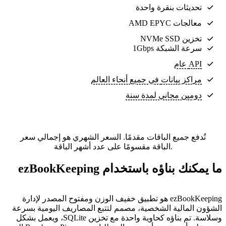
تحديثات بنقرة واحدة
معالجات AMD EPYC
تخزين NVMe SSD
سرعة الشبكة 1Gbps
API عام
مراكز بيانات
في جميع أنحاء العالم
دومين مجاني لمدة سنة
تُدفع جميع الباقات مقدمًا. السعر الشهري هو إجمالي سعر
الباقة مقسومًا على عدد أشهر الباقة.
ما يمكنك بناؤه باستخدام ezBookKeeping
ezBookKeeping هو تطبيق خفيف الوزن ومفتوح المصدر لإدارة
الشؤون المالية الشخصية، مصمم لتتبع المصاريف اليومية بسرعة
وسلاسة. تم بناؤه كحاوية واحدة مع تخزين SQLite، ويعمل بشكل