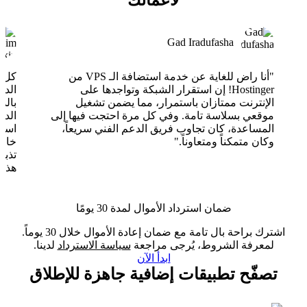
لأعمالك
Gad Iradufasha
"أنا راض للغاية عن خدمة استضافة الـ VPS من
Hostinger! إن استقرار الشبكة وتواجدها على
الدع
الإنترنت ممتازان باستمرار، مما يضمن تشغيل
بالذ
موقعي بسلاسة تامة. وفي كل مرة احتجت فيها إلى
الدع
المساعدة، كان تجاوب فريق الدعم الفني سريعاً،
وكان متمكناً ومتعاوناً."
خارق
تذبذ
هذا 
ضمان استرداد الأموال لمدة 30 يومًا
اشترك براحة بال تامة مع ضمان إعادة الأموال خلال 30 يوماً.
لمعرفة الشروط، يُرجى مراجعة
سياسة الاسترداد
لدينا.
ابدأ الآن
تصفّح تطبيقات إضافية جاهزة للإطلاق