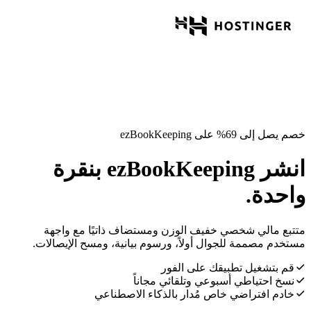
خصم يصل إلى 69% على ezBookKeeping
انشر ezBookKeeping بنقرة
واحدة.
متتبع مالي شخصي خفيف الوزن ومستضاف ذاتيًا مع واجهة
مستخدم مصممة للجوال أولاً، ورسوم بيانية، ومسح الإيصالات.
قم بتشغيل تطبيقك على الفور
نسخ احتياطي أسبوعي وتلقائي مجاناً
خادم افتراضي خاص مُدار بالذكاء الاصطناعي