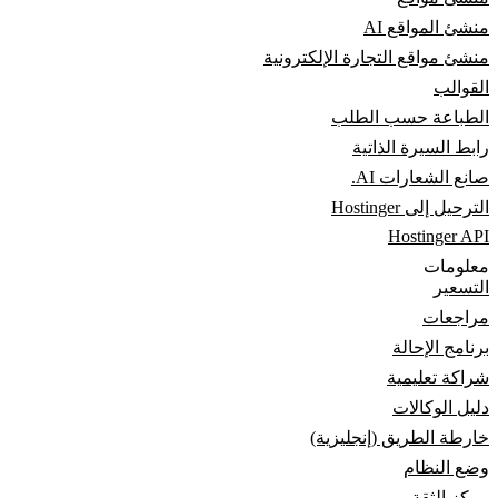
منشئ المواقع AI
منشئ مواقع التجارة الإلكترونية
القوالب
الطباعة حسب الطلب
رابط السيرة الذاتية
صانع الشعارات AI.
الترحيل إلى Hostinger
Hostinger API
معلومات
التسعير
مراجعات
برنامج الإحالة
شراكة تعليمية
دليل الوكالات
خارطة الطريق (إنجليزية)
وضع النظام
مركز الثقة