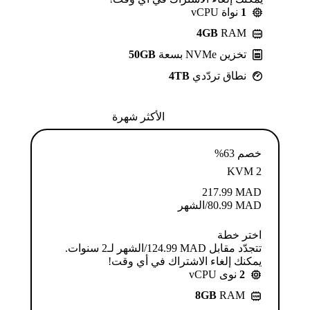
1
نواة vCPU
4GB
RAM
تخزين NVMe بسعة
50GB
نطاق تردّدي
4TB
الأكثر شهرة
خصم 63%
KVM 2
217.99
MAD
MAD
80.99
/الشهر
اختر خطة
تتجدّد مقابل MAD ⁦124.99⁩/الشهر لـ2 سنوات.
يمكنك إلغاء الاشتراك في أي وقت!
2
نوى vCPU
8GB
RAM