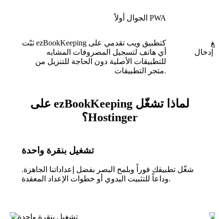
الجوال أولاً PWA
لغ
ثبّت ezBookKeeping كتطبيق ويب تقدمي على
ن إدخال
أي هاتف لتسجيل المصروفات المشابه
للتطبيقات الأصلية دون الحاجة للتنزيل من
متجر التطبيقات.
لماذا تشغّل ezBookKeeping على
Hostinger؟
تشغيل بنقرة واحدة
شغّل تطبيقك فوراً وبلمح البصر بفضل إعداداتنا الجاهزة.
وداعاً للتثبيت اليدوي أو خطوات الإعداد المعقدة.