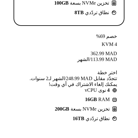
تخزين NVMe بسعة
100GB
نطاق تردّدي
8TB
خصم 69%
KVM 4
362.99
MAD
MAD
113.99
/الشهر
اختر خطة
تتجدّد مقابل MAD ⁦248.99⁩/الشهر لـ2 سنوات.
يمكنك إلغاء الاشتراك في أي وقت!
4
نوى vCPU
16GB
RAM
تخزين NVMe بسعة
200GB
نطاق تردّدي
16TB