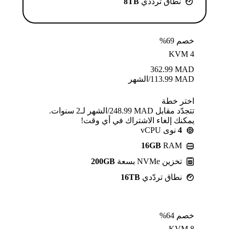
نطاق تردّدي
8TB
خصم 69%
KVM 4
362.99
MAD
MAD
113.99
/الشهر
اختر خطة
تتجدّد مقابل MAD ⁦248.99⁩/الشهر لـ2 سنوات.
يمكنك إلغاء الاشتراك في أي وقت!
4
نوى vCPU
16GB
RAM
تخزين NVMe بسعة
200GB
نطاق تردّدي
16TB
خصم 64%
KVM 8