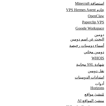
استضافة Minecraft
خادم VPS Hermes Agent
OpenClaw
Paperclip VPS
Google Workspace
دومين
البحث عن اسم دومين
أسماء دومينات رخيصة
دومين مجاني
WHOIS
شهادة SSL مجانية
نقل دومين
امتدادات الدومينات
أدوات
Horizons
مُنشئ مواقع
منشئ المواقع AI