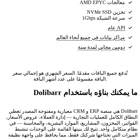
معالجات AMD EPYC
تخزين NVMe SSD
سرعة الشبكة 1Gbps
API عام
مراكز بيانات
في جميع أنحاء العالم
دومين مجاني لمدة سنة
تُدفع جميع الباقات مقدمًا. السعر الشهري هو إجمالي سعر
الباقة مقسومًا على عدد أشهر الباقة.
ما يمكنك بناؤه باستخدام Dolibarr
Dolibarr هي منصة ERP و CRM معيارية ومفتوحة المصدر تغطي
النطاق الكامل للعمليات التجارية — إدارة العملاء، عروض الأسعار،
الفواتير، المخزون، المشاريع، الموارد البشرية، والمحاسبة — في
نظام متكامل واحد. تتيح لك بنيتها القائمة على الوحدات تنشيط
الميزات التي تحتاجها شركتك فقط، مما يحافظ على واجهة نظيفة