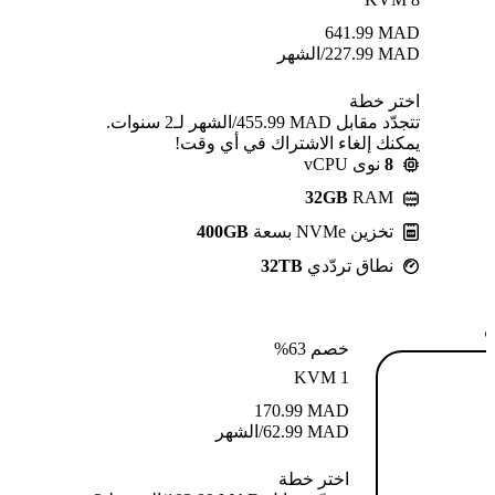
641.99
MAD
MAD
227.99
/الشهر
اختر خطة
تتجدّد مقابل MAD ⁦455.99⁩/الشهر لـ2 سنوات.
يمكنك إلغاء الاشتراك في أي وقت!
8
نوى vCPU
32GB
RAM
تخزين NVMe بسعة
400GB
نطاق تردّدي
32TB
ة
خصم 63%
KVM 1
170.99
MAD
MAD
62.99
/الشهر
اختر خطة