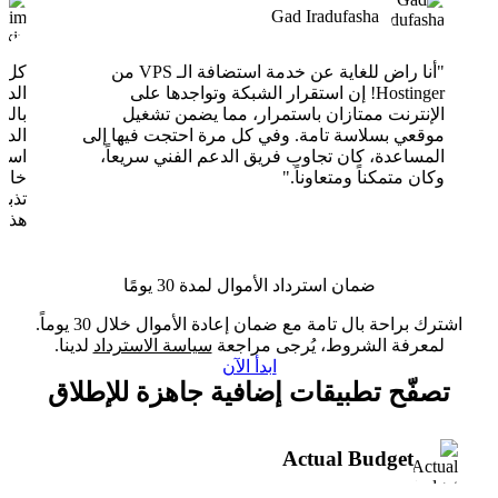
Gad Iradufasha
"أنا راض للغاية عن خدمة استضافة الـ VPS من
Hostinger! إن استقرار الشبكة وتواجدها على
الدع
الإنترنت ممتازان باستمرار، مما يضمن تشغيل
بالذ
موقعي بسلاسة تامة. وفي كل مرة احتجت فيها إلى
الدع
المساعدة، كان تجاوب فريق الدعم الفني سريعاً،
وكان متمكناً ومتعاوناً."
خارق
تذبذ
هذا 
ضمان استرداد الأموال لمدة 30 يومًا
اشترك براحة بال تامة مع ضمان إعادة الأموال خلال 30 يوماً.
لمعرفة الشروط، يُرجى مراجعة
سياسة الاسترداد
لدينا.
ابدأ الآن
تصفّح تطبيقات إضافية جاهزة للإطلاق
Actual Budget