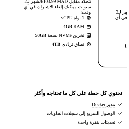
تتجدّد مقابل MAD ⁦103.99⁩/الشهر لـ2
سنوات. يمكنك إلغاء الاشتراك في أي
تتجدّد مقابل MAD ⁦124.99⁩/الشهر لـ2
وقت!
 في أي
1
نواة vCPU
4GB
RAM
تخزين NVMe بسعة
50GB
نطاق تردّدي
4TB
1
تحتوي كل خطة على كل ما تحتاجه وأكثر
مدير Docker
الوصول السريع إلى سجلات الحاويات
تحديثات بنقرة واحدة