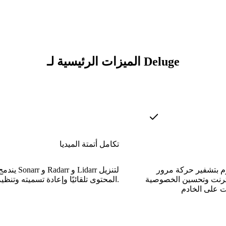
الميزات الرئيسية لـ Deluge
تكامل أتمتة الميديا
بتشفير حركة مرور BitTorrent لتقليل
يندمج أصلاً مع rr
نترنت وتحسين الخصوصية
المحتوى تلقائيًا وإعادة تسميته وتنظيم المكتبة.