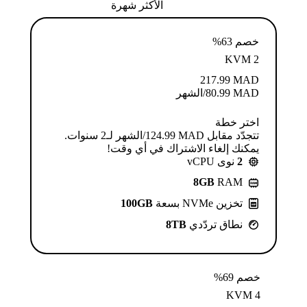
الأكثر شهرة
خصم 63%
KVM 2
217.99
MAD
MAD
80.99
/الشهر
اختر خطة
تتجدّد مقابل MAD ⁦124.99⁩/الشهر لـ2 سنوات.
يمكنك إلغاء الاشتراك في أي وقت!
2
نوى vCPU
8GB
RAM
تخزين NVMe بسعة
100GB
نطاق تردّدي
8TB
خصم 69%
KVM 4