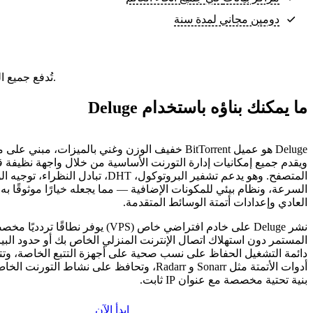
دومين مجاني لمدة سنة
تُدفع جميع الباقات مقدمًا. السعر الشهري هو إجمالي سعر الباقة مقسومًا على عدد أشهر الباقة.
ما يمكنك بناؤه باستخدام Deluge
ويقدم جميع إمكانيات إدارة التورنت الأساسية من خلال واجهة نظيفة 
المتصفح. وهو يدعم تشفير البروتوكول، DHT، تبادل 
السرعة، ونظام بيئي للمكونات الإضافية — مما يجعله خيارًا موثوقًا به
العادي وإعدادات أتمتة الوسائط المتقدمة.
نشر Deluge على خادم افتراضي خاص (VPS) يوفر نطاق
المستمر دون استهلاك اتصال الإنترنت المنزلي الخاص بك أو حدود البيا
دائمة التشغيل الحفاظ على نسب صحية على أجهزة التتبع الخاصة، وت
أدوات الأتمتة مثل Sonarr و Radarr، وتحافظ على نشاط ال
بنية تحتية مخصصة مع عنوان IP ثابت.
ابدأ الآن