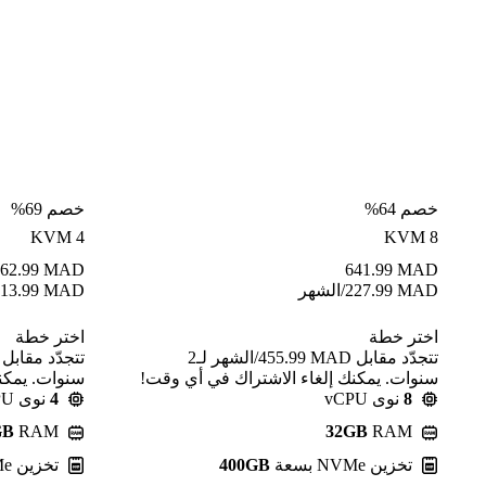
خصم 64%
خصم 69%
KVM 4
KVM 8
62.99
MAD
641.99
MAD
MAD
227.99
/الشهر
MAD
13.99
اختر خطة
اختر خطة
تتجدّد مقابل MAD ⁦455.99⁩/الشهر لـ2
سنوات. يمكنك إلغاء الاشتراك في أي وقت!
سنوات. يمكن
8
نوى vCPU
4
نوى vCPU
GB
RAM
32GB
RAM
تخزين NVMe بسعة
400GB
تخزين NVMe بسعة