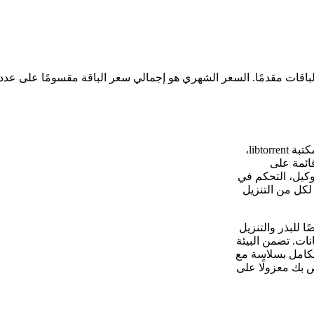
Deluge هو عميل BitTorrent خفيف الوزن وغني بالميزات، مبني على مكتبة libtorrent،
قائمة على
النظراء، توجيه الوكيل، التحكم في
 لكل من التنزيل
ًا تردديًا مخصصًا للبذر والتنزيل
نات. تضمن البيئة
تكامل بسلاسة مع
تورنت الخاص بك معزولًا على