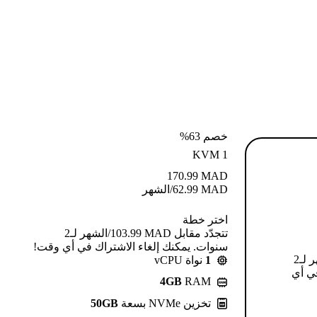
خصم 63%
KVM 1
170.99
MAD
MAD
62.99
/الشهر
اختر خطة
تتجدّد مقابل MAD ⁦103.99⁩/الشهر لـ2
سنوات. يمكنك إلغاء الاشتراك في أي وقت!
تتجدّد مقابل MAD ⁦124.99⁩/الشهر لـ2
1
نواة vCPU
في أي
4GB
RAM
تخزين NVMe بسعة
50GB