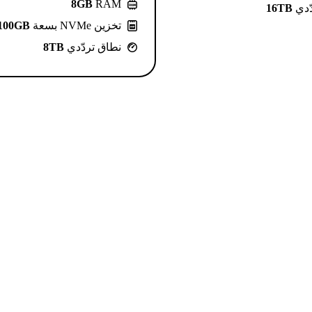
8GB
RAM
ّدي
16TB
تخزين NVMe بسعة
100GB
نطاق تردّدي
8TB