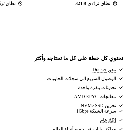
نطاق تردّدي
32TB
نطاق ترد
تحتوي كل خطة على كل ما تحتاجه وأكثر
مدير Docker
الوصول السريع إلى سجلات الحاويات
تحديثات بنقرة واحدة
معالجات AMD EPYC
تخزين NVMe SSD
سرعة الشبكة 1Gbps
API عام
مراكز بيانات
في جميع أنحاء العالم