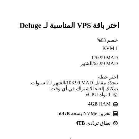
اختر باقة VPS المناسبة لـ Deluge
خصم 63%
KVM 1
170.99
MAD
MAD
62.99
/الشهر
اختر خطة
تتجدّد مقابل MAD ⁦103.99⁩/الشهر لـ2 سنوات.
يمكنك إلغاء الاشتراك في أي وقت!
1
نواة vCPU
4GB
RAM
تخزين NVMe بسعة
50GB
نطاق تردّدي
4TB