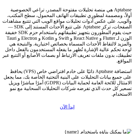
Aptabase هي منصة تحليلات مفتوحة المصدر، تراعي الخصوصية
أولاً، ومصممة لمطوري تطبيقات الهاتف المحمول، سطح المكتب،
والويب. على عكس أدوات تحليلات مواقع الويب التي تتتبع مشاهدات
الصفحات، تركز Aptabase على تتبع الأحداث المستند إلى SDK —
حيث يقوم المطورون بتجهيز تطبيقاتهم باستخدام حزم SDK خفيفة
الوزن لـ Flutter و React Native و Swift و Kotlin و Electron و Tauri
والمزيد لالتقاط الأحداث المسماة بخصائص اختيارية. والنتيجة هي
لوحة تحكم عالية الإشارة تُظهر ما يفعله المستخدمون بالفعل داخل
تطبيقك، بدون ملفات تعريف الارتباط أو بصمات الأصابع أو التتبع عبر
المواقع.
استضافة Aptabase ذاتيًا على خادم افتراضي خاص (VPS) يحافظ
على جميع بيانات التحليلات على البنية التحتية الخاصة بك، مما يجعل
الامتثال للائحة العامة لحماية البيانات (GDPR) أمرًا مباشرًا ويزيل
تسعير كل حدث الذي تفرضه شركات التحليلات السحابية مع نمو
الاستخدام.
ابدأ الآن