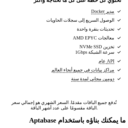
تحتوي كل خطة على كل ما تحتاجه وأكثر
مدير Docker
الوصول السريع إلى سجلات الحاويات
تحديثات بنقرة واحدة
معالجات AMD EPYC
تخزين NVMe SSD
سرعة الشبكة 1Gbps
API عام
مراكز بيانات
في جميع أنحاء العالم
دومين مجاني لمدة سنة
تُدفع جميع الباقات مقدمًا. السعر الشهري هو إجمالي سعر
الباقة مقسومًا على عدد أشهر الباقة.
ما يمكنك بناؤه باستخدام Aptabase