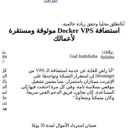
ابدأ الآن
استضافة Docker VPS موثوقة ومستقرة
لأعمالك
Gad Iradufasha
"أنا راض للغاية عن خدمة استضافة الـ VPS من
Hostinger! إن استقرار الشبكة وتواجدها على
الدع
الإنترنت ممتازان باستمرار، مما يضمن تشغيل
بالذ
موقعي بسلاسة تامة. وفي كل مرة احتجت فيها إلى
الدع
المساعدة، كان تجاوب فريق الدعم الفني سريعاً،
وكان متمكناً ومتعاوناً."
خارق
تذبذ
هذا 
ضمان استرداد الأموال لمدة 30 يومًا