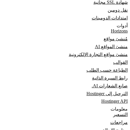
شهادة SSL مجانية
نقل دومين
امتدادات الدومينات
أدوات
Horizons
مُنشئ مواقع
منشئ المواقع AI
منشئ مواقع التجارة الإلكترونية
القوالب
الطباعة حسب الطلب
رابط السيرة الذاتية
صانع الشعارات AI.
الترحيل إلى Hostinger
Hostinger API
معلومات
التسعير
مراجعات