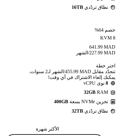
نطاق تردّدي
16TB
خصم 64%
KVM 8
641.99
MAD
MAD
227.99
/الشهر
اختر خطة
تتجدّد مقابل MAD ⁦455.99⁩/الشهر لـ2 سنوات.
يمكنك إلغاء الاشتراك في أي وقت!
8
نوى vCPU
32GB
RAM
تخزين NVMe بسعة
400GB
نطاق تردّدي
32TB
الأكثر شهرة