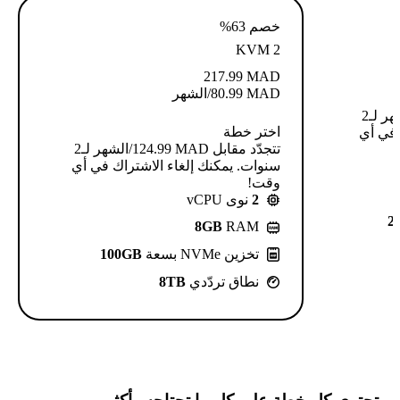
خصم 63%
KVM 2
217.99
MAD
MAD
80.99
/الشهر
تتجدّد مقابل MAD ⁦248.99⁩/الشهر لـ2
اختر خطة
 في أي
تتجدّد مقابل MAD ⁦124.99⁩/الشهر لـ2
سنوات. يمكنك إلغاء الاشتراك في أي
وقت!
2
نوى vCPU
2
8GB
RAM
تخزين NVMe بسعة
100GB
نطاق تردّدي
8TB