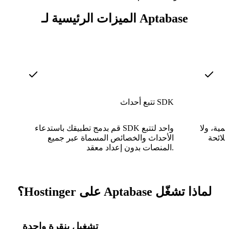
الميزات الرئيسية لـ Aptabase
تتبع أحداث SDK
مية، ولا
قم بدمج تطبيقك باستدعاء SDK واحد لتتبع
للائحة
الأحداث والخصائص المسماة عبر جميع
المنصات بدون إعداد معقد.
لماذا تشغّل Aptabase على Hostinger؟
تشغيل بنقرة واحدة