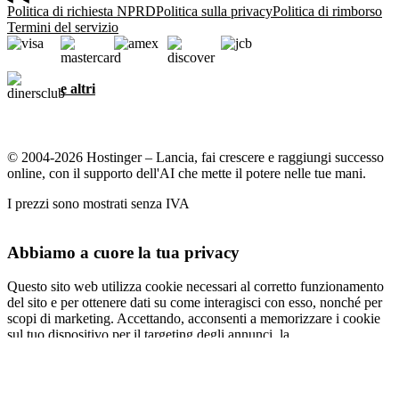
Politica di richiesta NPRD
Politica sulla privacy
Politica di rimborso
Termini del servizio
e altri
© 2004-2026 Hostinger – Lancia, fai crescere e raggiungi successo
online, con il supporto dell'AI che mette il potere nelle tue mani.
I prezzi sono mostrati senza IVA
Abbiamo a cuore la tua privacy
Questo sito web utilizza cookie necessari al corretto funzionamento
del sito e per ottenere dati su come interagisci con esso, nonché per
scopi di marketing. Accettando, acconsenti a memorizzare i cookie
sul tuo dispositivo per il targeting degli annunci, la
personalizzazione e l'analisi come descritto nella nostra
informativa
sui cookie
.
Accetta tutti
Rifiuta tutti
Impostazioni cookie