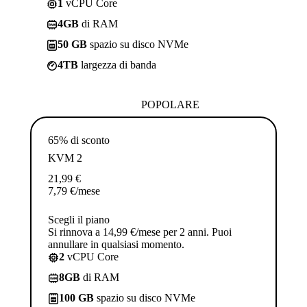
1
vCPU Core
4GB
di RAM
50 GB
spazio su disco NVMe
4TB
largezza di banda
POPOLARE
65% di sconto
KVM 2
21,99
€
7,79
€
/mese
Scegli il piano
Si rinnova a 14,99 €/mese per 2 anni. Puoi
annullare in qualsiasi momento.
2
vCPU Core
8GB
di RAM
100 GB
spazio su disco NVMe