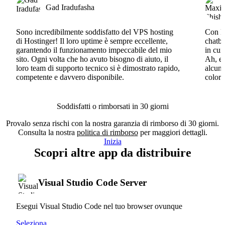
Gad Iradufasha
Sono incredibilmente soddisfatto del VPS hosting
Con Ho
di Hostinger! Il loro uptime è sempre eccellente,
chatbo
garantendo il funzionamento impeccabile del mio
in cui
sito. Ogni volta che ho avuto bisogno di aiuto, il
Ah, e 
loro team di supporto tecnico si è dimostrato rapido,
alcun 
competente e davvero disponibile.
coloro
Soddisfatti o rimborsati in 30 giorni
Provalo senza rischi con la nostra garanzia di rimborso di 30 giorni.
Consulta la nostra
politica di rimborso
per maggiori dettagli.
Inizia
Scopri altre app da distribuire
Visual Studio Code Server
Esegui Visual Studio Code nel tuo browser ovunque
Seleziona