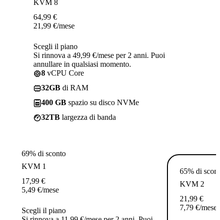
KVM 8
64,99
€
21,99
€
/mese
Scegli il piano
Si rinnova a 49,99 €/mese per 2 anni. Puoi
annullare in qualsiasi momento.
8
vCPU Core
32GB
di RAM
400 GB
spazio su disco NVMe
32TB
largezza di banda
69% di sconto
KVM 1
65% di scon
17,99
€
KVM 2
5,49
€
/mese
21,99
€
7,79
€
/mese
Scegli il piano
Si rinnova a 11,99 €/mese per 2 anni. Puoi