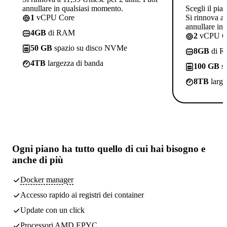
annullare in qualsiasi momento.
Scegli il pia
1
vCPU Core
Si rinnova a
annullare in
4GB
di RAM
2
vCPU C
50 GB
spazio su disco NVMe
8GB
di 
4TB
largezza di banda
100 GB
sp
8TB
large
Ogni piano ha
tutto quello di cui hai bisogno
e
anche di più
Docker manager
Accesso rapido ai registri dei container
Update con un click
Processori AMD EPYC