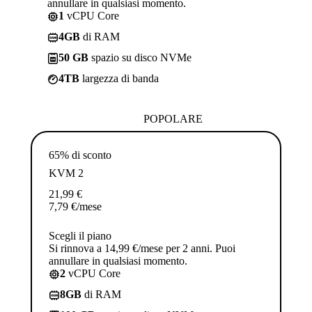
annullare in qualsiasi momento.
1
vCPU Core
4GB
di RAM
50 GB
spazio su disco NVMe
4TB
largezza di banda
POPOLARE
65% di sconto
KVM 2
21,99
€
7,79
€
/mese
Scegli il piano
Si rinnova a 14,99 €/mese per 2 anni. Puoi
annullare in qualsiasi momento.
2
vCPU Core
8GB
di RAM