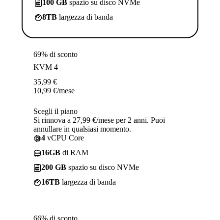
100 GB
spazio su disco NVMe
8TB
largezza di banda
69% di sconto
KVM 4
35,99
€
10,99
€
/mese
Scegli il piano
Si rinnova a 27,99 €/mese per 2 anni. Puoi
annullare in qualsiasi momento.
4
vCPU Core
16GB
di RAM
200 GB
spazio su disco NVMe
16TB
largezza di banda
66% di sconto