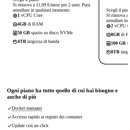
Si rinnova a 11,99 €/mese per 2 anni. Puoi
annullare in qualsiasi momento.
Scegli il pia
1
vCPU Core
Si rinnova a
annullare in
4GB
di RAM
2
vCPU C
50 GB
spazio su disco NVMe
8GB
di 
4TB
largezza di banda
100 GB
sp
8TB
large
Ogni piano ha
tutto quello di cui hai bisogno
e
anche di più
Docker manager
Accesso rapido ai registri dei container
Update con un click