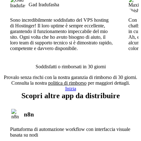
Gad Iradufasha
Sono incredibilmente soddisfatto del VPS hosting
Con Ho
di Hostinger! Il loro uptime è sempre eccellente,
chatbo
garantendo il funzionamento impeccabile del mio
in cui
sito. Ogni volta che ho avuto bisogno di aiuto, il
Ah, e 
loro team di supporto tecnico si è dimostrato rapido,
alcun 
competente e davvero disponibile.
coloro
Soddisfatti o rimborsati in 30 giorni
Provalo senza rischi con la nostra garanzia di rimborso di 30 giorni.
Consulta la nostra
politica di rimborso
per maggiori dettagli.
Inizia
Scopri altre app da distribuire
n8n
Piattaforma di automazione workflow con interfaccia visuale
basata su nodi