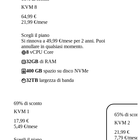
KVM 8
64,99
€
21,99
€
/mese
Scegli il piano
Si rinnova a 49,99 €/mese per 2 anni. Puoi
annullare in qualsiasi momento.
8
vCPU Core
32GB
di RAM
400 GB
spazio su disco NVMe
32TB
largezza di banda
69% di sconto
KVM 1
65% di scon
17,99
€
KVM 2
5,49
€
/mese
21,99
€
7,79
€
/mese
Scegli il piano