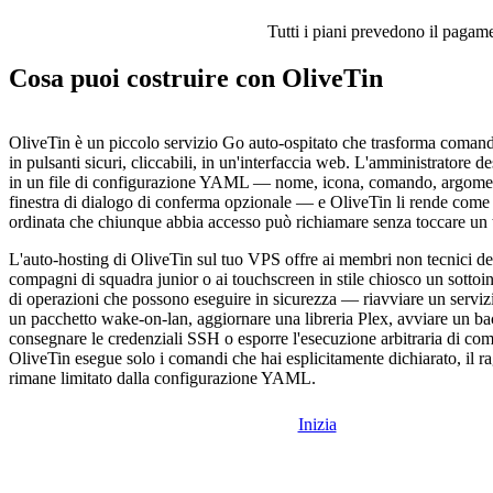
Tutti i piani prevedono il pagamen
Cosa puoi costruire con OliveTin
OliveTin è un piccolo servizio Go auto-ospitato che trasforma comandi
in pulsanti sicuri, cliccabili, in un'interfaccia web. L'amministratore d
in un file di configurazione YAML — nome, icona, comando, argomen
finestra di dialogo di conferma opzionale — e OliveTin li rende com
ordinata che chiunque abbia accesso può richiamare senza toccare un 
L'auto-hosting di OliveTin sul tuo VPS offre ai membri non tecnici del
compagni di squadra junior o ai touchscreen in stile chiosco un sottoi
di operazioni che possono eseguire in sicurezza — riavviare un servizi
un pacchetto wake-on-lan, aggiornare una libreria Plex, avviare un 
consegnare le credenziali SSH o esporre l'esecuzione arbitraria di co
OliveTin esegue solo i comandi che hai esplicitamente dichiarato, il r
rimane limitato dalla configurazione YAML.
Inizia