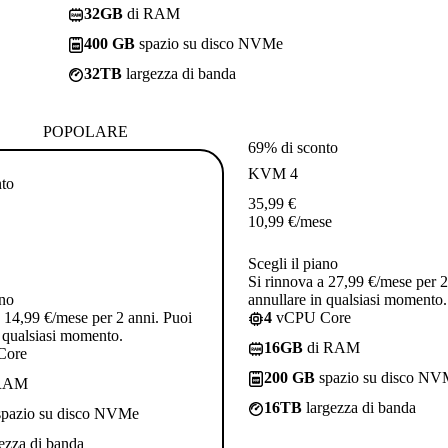
32GB
di RAM
400 GB
spazio su disco NVMe
32TB
largezza di banda
POPOLARE
69% di sconto
KVM 4
nto
35,99
€
10,99
€
/mese
Scegli il piano
Si rinnova a 27,99 €/mese per 2
ano
annullare in qualsiasi momento.
a 14,99 €/mese per 2 anni. Puoi
4
vCPU Core
n qualsiasi momento.
16GB
di RAM
Core
200 GB
spazio su disco N
RAM
16TB
largezza di banda
pazio su disco NVMe
ezza di banda