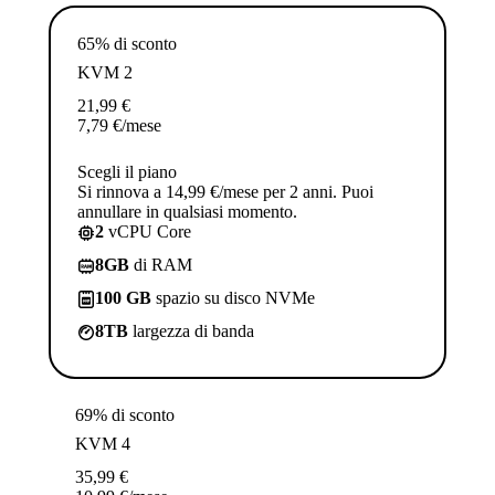
65% di sconto
KVM 2
21,99
€
7,79
€
/mese
Scegli il piano
Si rinnova a 14,99 €/mese per 2 anni. Puoi
annullare in qualsiasi momento.
2
vCPU Core
8GB
di RAM
100 GB
spazio su disco NVMe
8TB
largezza di banda
69% di sconto
KVM 4
35,99
€