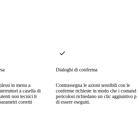
esa
Dialoghi di conferma
lessi in menu a
Contrassegna le azioni sensibili con le
terruttori a casella di
conferme richieste in modo che i comandi
tenti non tecnici li
pericolosi richiedano un clic aggiuntivo p
arametri corretti
di essere eseguiti.