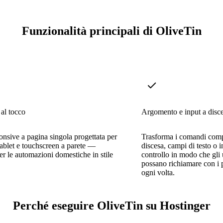
Funzionalità principali di OliveTin
 al tocco
Argomento e input a disc
nsive a pagina singola progettata per
Trasforma i comandi comp
 tablet e touchscreen a parete —
discesa, campi di testo o in
per le automazioni domestiche in stile
controllo in modo che gli u
possano richiamare con i p
ogni volta.
Perché eseguire OliveTin su Hostinger