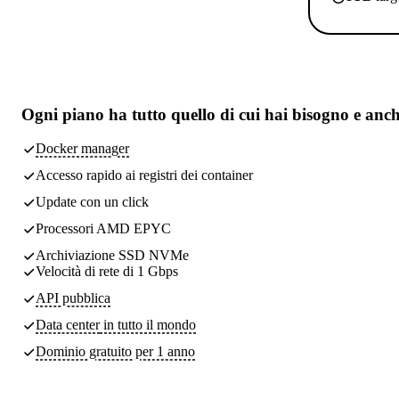
Ogni piano ha
tutto quello di cui hai bisogno
e anch
Docker manager
Accesso rapido ai registri dei container
Update con un click
Processori AMD EPYC
Archiviazione SSD NVMe
Velocità di rete di 1 Gbps
API pubblica
Data center
in tutto il mondo
Dominio gratuito per 1 anno