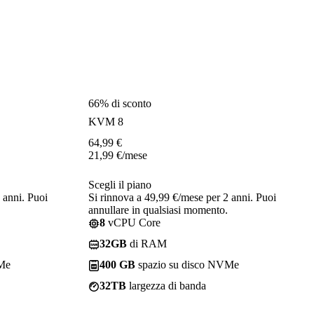
66% di sconto
KVM 8
64,99
€
21,99
€
/mese
Scegli il piano
 anni. Puoi
Si rinnova a 49,99 €/mese per 2 anni. Puoi
annullare in qualsiasi momento.
8
vCPU Core
32GB
di RAM
VMe
400 GB
spazio su disco NVMe
32TB
largezza di banda