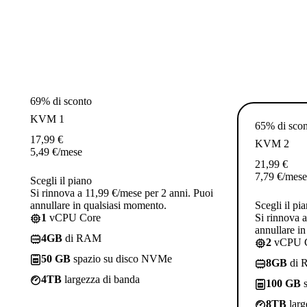
69% di sconto
KVM 1
65% di sco
17,99
€
KVM 2
5,49
€
/mese
21,99
€
7,79
€
/mese
Scegli il piano
Si rinnova a 11,99 €/mese per 2 anni. Puoi
annullare in qualsiasi momento.
Scegli il pi
1
vCPU Core
Si rinnova 
annullare i
4GB
di RAM
2
vCPU 
50 GB
spazio su disco NVMe
8GB
di 
4TB
largezza di banda
100 GB
s
8TB
larg