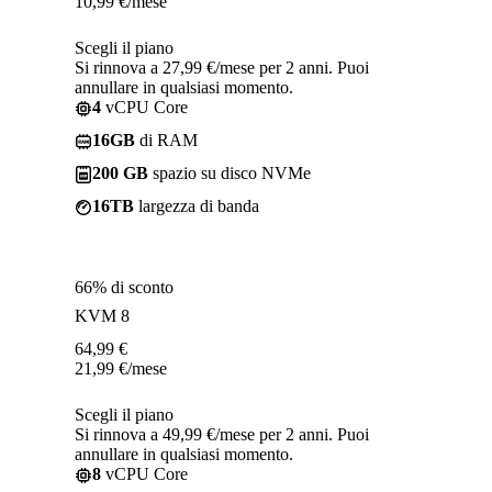
10,99
€
/mese
Scegli il piano
Si rinnova a 27,99 €/mese per 2 anni. Puoi
annullare in qualsiasi momento.
4
vCPU Core
16GB
di RAM
200 GB
spazio su disco NVMe
16TB
largezza di banda
66% di sconto
KVM 8
64,99
€
21,99
€
/mese
Scegli il piano
Si rinnova a 49,99 €/mese per 2 anni. Puoi
annullare in qualsiasi momento.
8
vCPU Core