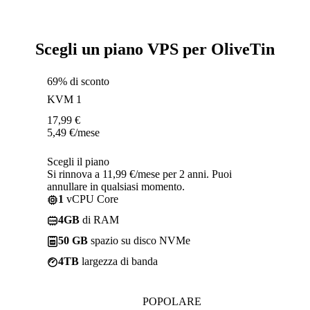
Scegli un piano VPS per OliveTin
69% di sconto
KVM 1
17,99
€
5,49
€
/mese
Scegli il piano
Si rinnova a 11,99 €/mese per 2 anni. Puoi
annullare in qualsiasi momento.
1
vCPU Core
4GB
di RAM
50 GB
spazio su disco NVMe
4TB
largezza di banda
POPOLARE