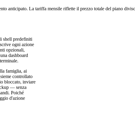
to anticipato. La tariffa mensile riflette il prezzo totale del piano divi
 shell predefiniti
escrive ogni azione
ti opzionali,
e una dashboard
terminale.
la famiglia, ai
nsieme controllato
o bloccato, inviare
backup — senza
mandi. Poiché
aggio d'azione