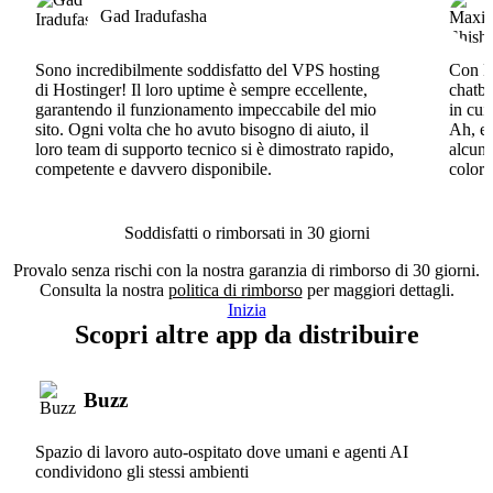
Gad Iradufasha
Sono incredibilmente soddisfatto del VPS hosting
Con Ho
di Hostinger! Il loro uptime è sempre eccellente,
chatbo
garantendo il funzionamento impeccabile del mio
in cui
sito. Ogni volta che ho avuto bisogno di aiuto, il
Ah, e 
loro team di supporto tecnico si è dimostrato rapido,
alcun 
competente e davvero disponibile.
coloro
Soddisfatti o rimborsati in 30 giorni
Provalo senza rischi con la nostra garanzia di rimborso di 30 giorni.
Consulta la nostra
politica di rimborso
per maggiori dettagli.
Inizia
Scopri altre app da distribuire
Buzz
Spazio di lavoro auto-ospitato dove umani e agenti AI
condividono gli stessi ambienti