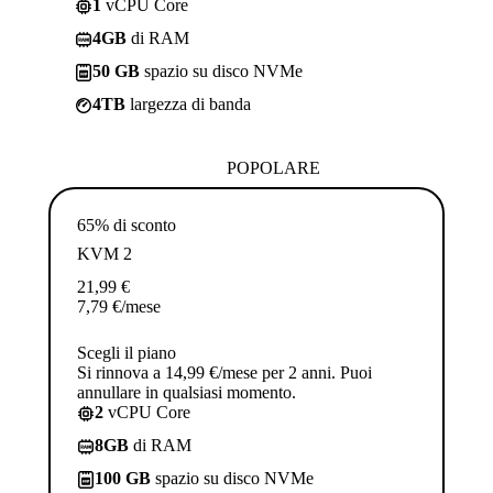
1
vCPU Core
4GB
di RAM
50 GB
spazio su disco NVMe
4TB
largezza di banda
POPOLARE
65% di sconto
KVM 2
21,99
€
7,79
€
/mese
Scegli il piano
Si rinnova a 14,99 €/mese per 2 anni. Puoi
annullare in qualsiasi momento.
2
vCPU Core
8GB
di RAM
100 GB
spazio su disco NVMe