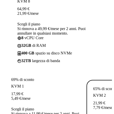
KVM 8
64,99
€
21,99
€
/mese
Scegli il piano
Si rinnova a 49,99 €/mese per 2 anni. Puoi
annullare in qualsiasi momento.
8
vCPU Core
32GB
di RAM
400 GB
spazio su disco NVMe
32TB
largezza di banda
69% di sconto
KVM 1
65% di scon
17,99
€
KVM 2
5,49
€
/mese
21,99
€
7,79
€
/mese
Scegli il piano
Si rinnova a 11,99 €/mese per 2 anni. Puoi