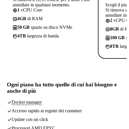
annullare in qualsiasi momento.
Scegli il pia
1
vCPU Core
Si rinnova a
annullare in
4GB
di RAM
2
vCPU C
50 GB
spazio su disco NVMe
8GB
di 
4TB
largezza di banda
100 GB
sp
8TB
large
Ogni piano ha
tutto quello di cui hai bisogno
e
anche di più
Docker manager
Accesso rapido ai registri dei container
Update con un click
Processori AMD EPYC