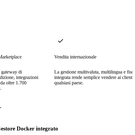
Marketplace
Vendita internazionale
n gateway di
La gestione multivaluta, multilingua e fisc
dizione, integrazioni
integrata rende semplice vendere ai clienti 
da oltre 1.700
qualsiasi paese.
.
r
estore Docker integrato