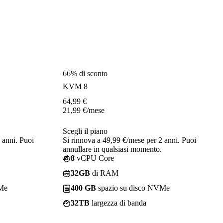
66% di sconto
KVM 8
64,99
€
21,99
€
/mese
Scegli il piano
 anni. Puoi
Si rinnova a 49,99 €/mese per 2 anni. Puoi
annullare in qualsiasi momento.
8
vCPU Core
32GB
di RAM
VMe
400 GB
spazio su disco NVMe
32TB
largezza di banda