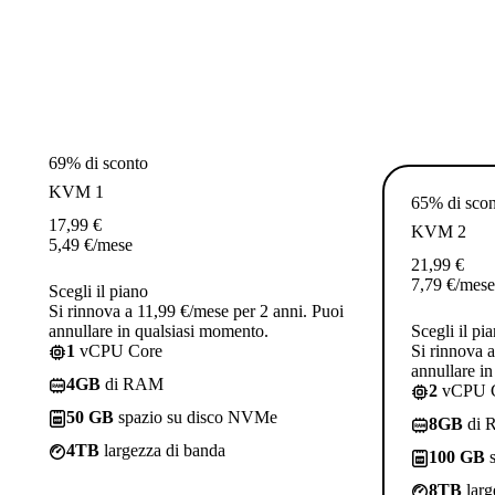
69% di sconto
KVM 1
65% di sco
17,99
€
KVM 2
5,49
€
/mese
21,99
€
7,79
€
/mese
Scegli il piano
Si rinnova a 11,99 €/mese per 2 anni. Puoi
annullare in qualsiasi momento.
Scegli il pi
1
vCPU Core
Si rinnova 
annullare i
4GB
di RAM
2
vCPU 
50 GB
spazio su disco NVMe
8GB
di 
4TB
largezza di banda
100 GB
s
8TB
larg