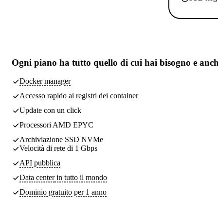
Ogni piano ha
tutto quello di cui hai bisogno
e anch
Docker manager
Accesso rapido ai registri dei container
Update con un click
Processori AMD EPYC
Archiviazione SSD NVMe
Velocità di rete di 1 Gbps
API pubblica
Data center
in tutto il mondo
Dominio gratuito per 1 anno