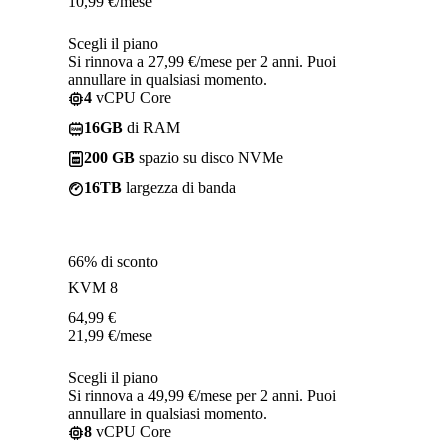
10,99
€
/mese
Scegli il piano
Si rinnova a 27,99 €/mese per 2 anni. Puoi
annullare in qualsiasi momento.
4
vCPU Core
16GB
di RAM
200 GB
spazio su disco NVMe
16TB
largezza di banda
66% di sconto
KVM 8
64,99
€
21,99
€
/mese
Scegli il piano
Si rinnova a 49,99 €/mese per 2 anni. Puoi
annullare in qualsiasi momento.
8
vCPU Core