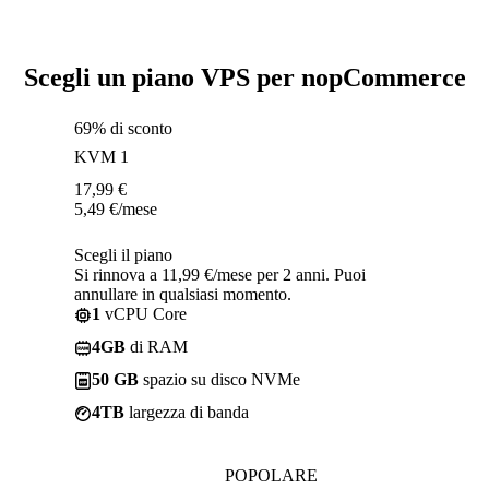
Scegli un piano VPS per nopCommerce
69% di sconto
KVM 1
17,99
€
5,49
€
/mese
Scegli il piano
Si rinnova a 11,99 €/mese per 2 anni. Puoi
annullare in qualsiasi momento.
1
vCPU Core
4GB
di RAM
50 GB
spazio su disco NVMe
4TB
largezza di banda
POPOLARE