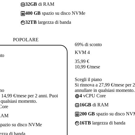
32GB
di RAM
400 GB
spazio su disco NVMe
32TB
largezza di banda
POPOLARE
69% di sconto
KVM 4
nto
35,99
€
10,99
€
/mese
Scegli il piano
Si rinnova a 27,99 €/mese per 2
ano
annullare in qualsiasi momento.
a 14,99 €/mese per 2 anni. Puoi
4
vCPU Core
n qualsiasi momento.
16GB
di RAM
Core
200 GB
spazio su disco N
RAM
16TB
largezza di banda
pazio su disco NVMe
ezza di banda