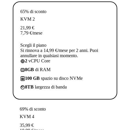
65% di sconto
KVM 2
21,99
€
7,79
€
/mese
Scegli il piano
Si rinnova a 14,99 €/mese per 2 anni. Puoi
annullare in qualsiasi momento.
2
vCPU Core
8GB
di RAM
100 GB
spazio su disco NVMe
8TB
largezza di banda
69% di sconto
KVM 4
35,99
€