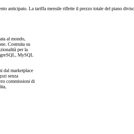
to anticipato. La tariffa mensile riflette il prezzo totale del piano divi
ata al mondo,
one. Costruita su
ionalità per la
 PostgreSQL, MySQL
emi dal marketplace
gozi senza
zero commissioni di
ita,