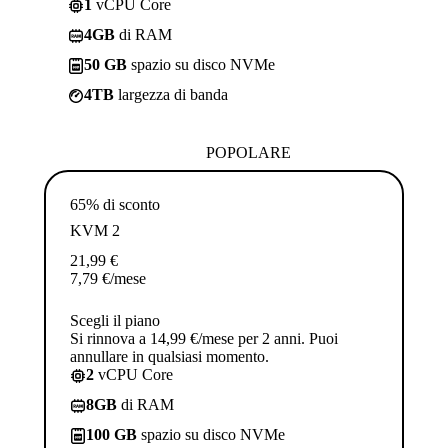
1
vCPU Core
4GB
di RAM
50 GB
spazio su disco NVMe
4TB
largezza di banda
POPOLARE
65% di sconto
KVM 2
21,99
€
7,79
€
/mese
Scegli il piano
Si rinnova a 14,99 €/mese per 2 anni. Puoi
annullare in qualsiasi momento.
2
vCPU Core
8GB
di RAM
100 GB
spazio su disco NVMe