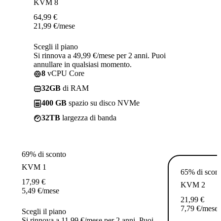
KVM 8
64,99
€
21,99
€
/mese
Scegli il piano
Si rinnova a 49,99 €/mese per 2 anni. Puoi
annullare in qualsiasi momento.
8
vCPU Core
32GB
di RAM
400 GB
spazio su disco NVMe
32TB
largezza di banda
69% di sconto
KVM 1
65% di scon
17,99
€
KVM 2
5,49
€
/mese
21,99
€
7,79
€
/mese
Scegli il piano
Si rinnova a 11,99 €/mese per 2 anni. Puoi