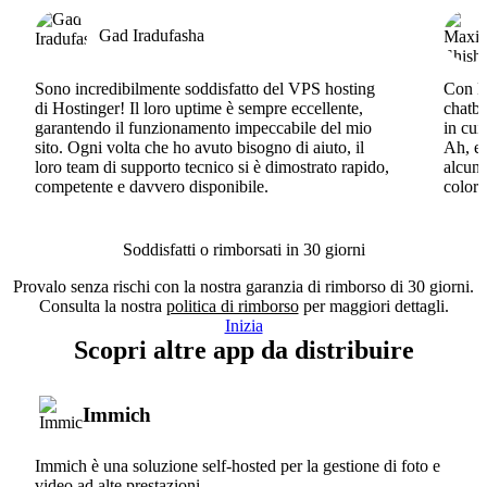
Gad Iradufasha
Sono incredibilmente soddisfatto del VPS hosting
Con Ho
di Hostinger! Il loro uptime è sempre eccellente,
chatbo
garantendo il funzionamento impeccabile del mio
in cui
sito. Ogni volta che ho avuto bisogno di aiuto, il
Ah, e 
loro team di supporto tecnico si è dimostrato rapido,
alcun 
competente e davvero disponibile.
coloro
Soddisfatti o rimborsati in 30 giorni
Provalo senza rischi con la nostra garanzia di rimborso di 30 giorni.
Consulta la nostra
politica di rimborso
per maggiori dettagli.
Inizia
Scopri altre app da distribuire
Immich
Immich è una soluzione self-hosted per la gestione di foto e
video ad alte prestazioni