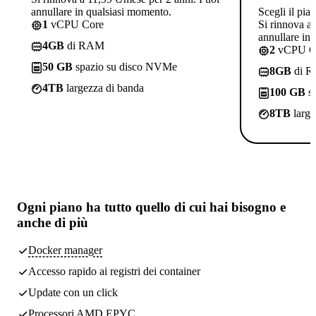
annullare in qualsiasi momento.
Scegli il pia
1
vCPU Core
Si rinnova a
annullare in
4GB
di RAM
2
vCPU C
50 GB
spazio su disco NVMe
8GB
di 
4TB
largezza di banda
100 GB
sp
8TB
large
Ogni piano ha
tutto quello di cui hai bisogno
e
anche di più
Docker manager
Accesso rapido ai registri dei container
Update con un click
Processori AMD EPYC