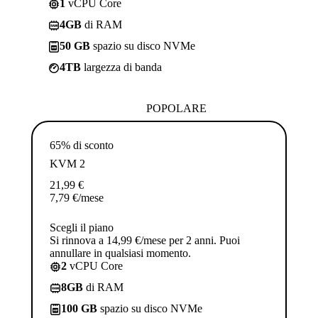
1
vCPU Core
4GB
di RAM
50 GB
spazio su disco NVMe
4TB
largezza di banda
POPOLARE
65% di sconto
KVM 2
21,99
€
7,79
€
/mese
Scegli il piano
Si rinnova a 14,99 €/mese per 2 anni. Puoi
annullare in qualsiasi momento.
2
vCPU Core
8GB
di RAM
100 GB
spazio su disco NVMe