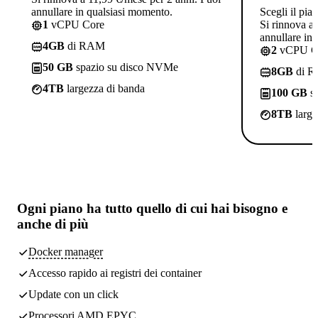
annullare in qualsiasi momento.
Scegli il pia
1
vCPU Core
Si rinnova a
annullare in
4GB
di RAM
2
vCPU C
50 GB
spazio su disco NVMe
8GB
di 
4TB
largezza di banda
100 GB
sp
8TB
large
Ogni piano ha
tutto quello di cui hai bisogno
e
anche di più
Docker manager
Accesso rapido ai registri dei container
Update con un click
Processori AMD EPYC