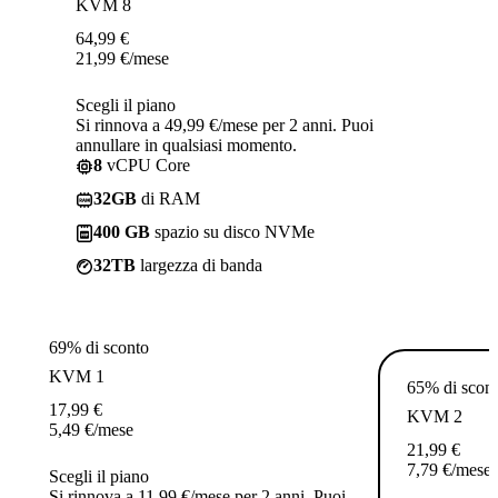
KVM 8
64,99
€
21,99
€
/mese
Scegli il piano
Si rinnova a 49,99 €/mese per 2 anni. Puoi
annullare in qualsiasi momento.
8
vCPU Core
32GB
di RAM
400 GB
spazio su disco NVMe
32TB
largezza di banda
69% di sconto
KVM 1
65% di scon
17,99
€
KVM 2
5,49
€
/mese
21,99
€
7,79
€
/mese
Scegli il piano
Si rinnova a 11,99 €/mese per 2 anni. Puoi