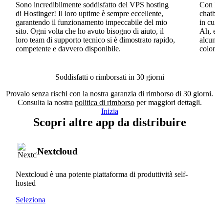
Sono incredibilmente soddisfatto del VPS hosting
Con Ho
di Hostinger! Il loro uptime è sempre eccellente,
chatbo
garantendo il funzionamento impeccabile del mio
in cui
sito. Ogni volta che ho avuto bisogno di aiuto, il
Ah, e 
loro team di supporto tecnico si è dimostrato rapido,
alcun 
competente e davvero disponibile.
coloro
Soddisfatti o rimborsati in 30 giorni
Provalo senza rischi con la nostra garanzia di rimborso di 30 giorni.
Consulta la nostra
politica di rimborso
per maggiori dettagli.
Inizia
Scopri altre app da distribuire
Nextcloud
Nextcloud è una potente piattaforma di produttività self-
hosted
Seleziona