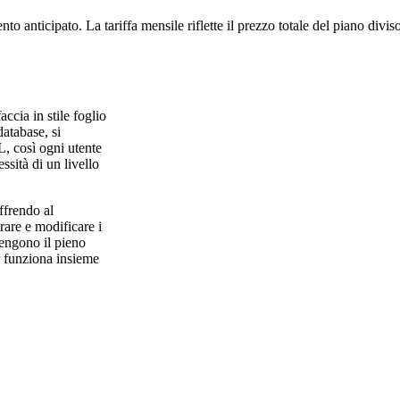
to anticipato. La tariffa mensile riflette il prezzo totale del piano divi
cia in stile foglio
database, si
L, così ogni utente
ssità di un livello
ffrendo al
rare e modificare i
tengono il pieno
r funziona insieme