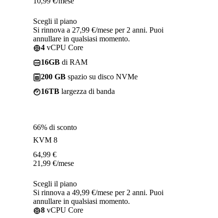
10,99
€
/mese
Scegli il piano
Si rinnova a 27,99 €/mese per 2 anni. Puoi
annullare in qualsiasi momento.
4
vCPU Core
16GB
di RAM
200 GB
spazio su disco NVMe
16TB
largezza di banda
66% di sconto
KVM 8
64,99
€
21,99
€
/mese
Scegli il piano
Si rinnova a 49,99 €/mese per 2 anni. Puoi
annullare in qualsiasi momento.
8
vCPU Core