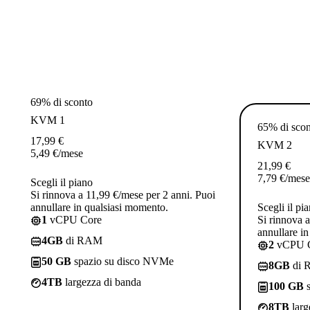
69% di sconto
KVM 1
65% di sco
17,99
€
KVM 2
5,49
€
/mese
21,99
€
7,79
€
/mese
Scegli il piano
Si rinnova a 11,99 €/mese per 2 anni. Puoi
annullare in qualsiasi momento.
Scegli il pi
1
vCPU Core
Si rinnova 
annullare i
4GB
di RAM
2
vCPU 
50 GB
spazio su disco NVMe
8GB
di 
4TB
largezza di banda
100 GB
s
8TB
larg