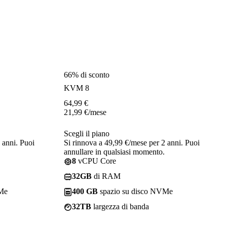
66% di sconto
KVM 8
64,99
€
21,99
€
/mese
Scegli il piano
 anni. Puoi
Si rinnova a 49,99 €/mese per 2 anni. Puoi
annullare in qualsiasi momento.
8
vCPU Core
32GB
di RAM
VMe
400 GB
spazio su disco NVMe
32TB
largezza di banda