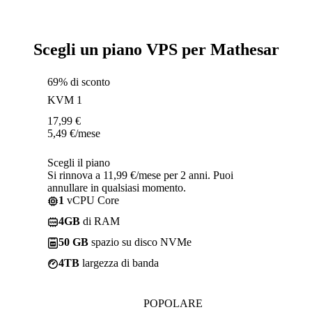
Scegli un piano VPS per Mathesar
69% di sconto
KVM 1
17,99
€
5,49
€
/mese
Scegli il piano
Si rinnova a 11,99 €/mese per 2 anni. Puoi
annullare in qualsiasi momento.
1
vCPU Core
4GB
di RAM
50 GB
spazio su disco NVMe
4TB
largezza di banda
POPOLARE