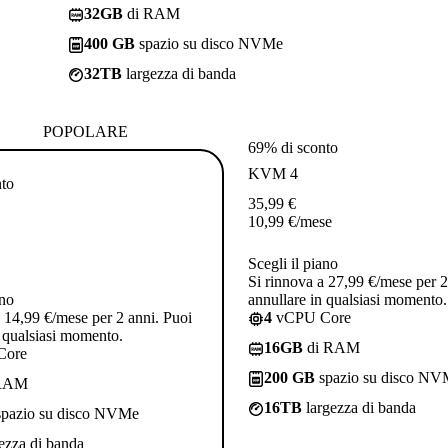
32GB
di RAM
400 GB
spazio su disco NVMe
32TB
largezza di banda
POPOLARE
69% di sconto
KVM 4
nto
35,99
€
10,99
€
/mese
Scegli il piano
Si rinnova a 27,99 €/mese per 2
ano
annullare in qualsiasi momento.
a 14,99 €/mese per 2 anni. Puoi
4
vCPU Core
n qualsiasi momento.
16GB
di RAM
Core
200 GB
spazio su disco N
RAM
16TB
largezza di banda
pazio su disco NVMe
ezza di banda