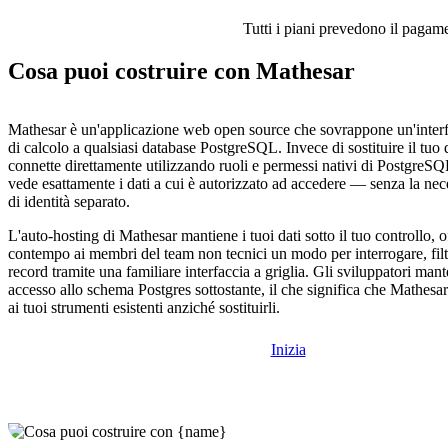
Tutti i piani prevedono il pagamen
Cosa puoi costruire con Mathesar
Mathesar è un'applicazione web open source che sovrappone un'interfac
di calcolo a qualsiasi database PostgreSQL. Invece di sostituire il tuo 
connette direttamente utilizzando ruoli e permessi nativi di PostgreSQ
vede esattamente i dati a cui è autorizzato ad accedere — senza la nece
di identità separato.
L'auto-hosting di Mathesar mantiene i tuoi dati sotto il tuo controllo, o
contempo ai membri del team non tecnici un modo per interrogare, filt
record tramite una familiare interfaccia a griglia. Gli sviluppatori man
accesso allo schema Postgres sottostante, il che significa che Mathesa
ai tuoi strumenti esistenti anziché sostituirli.
Inizia