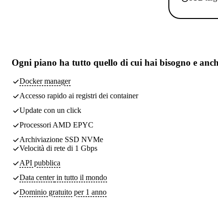
Ogni piano ha
tutto quello di cui hai bisogno
e anch
Docker manager
Accesso rapido ai registri dei container
Update con un click
Processori AMD EPYC
Archiviazione SSD NVMe
Velocità di rete di 1 Gbps
API pubblica
Data center
in tutto il mondo
Dominio gratuito per 1 anno