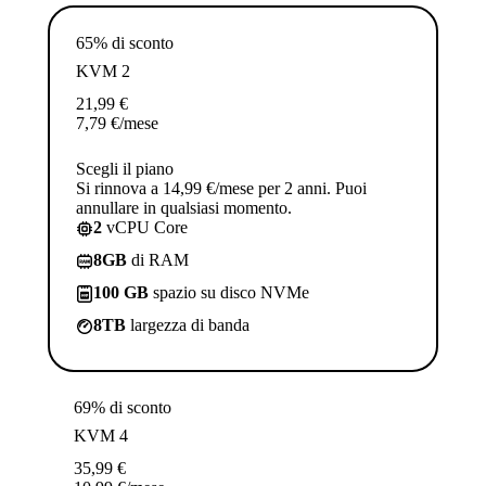
65% di sconto
KVM 2
21,99
€
7,79
€
/mese
Scegli il piano
Si rinnova a 14,99 €/mese per 2 anni. Puoi
annullare in qualsiasi momento.
2
vCPU Core
8GB
di RAM
100 GB
spazio su disco NVMe
8TB
largezza di banda
69% di sconto
KVM 4
35,99
€