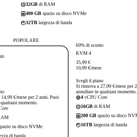
32GB
di RAM
400 GB
spazio su disco NVMe
32TB
largezza di banda
POPOLARE
69% di sconto
KVM 4
nto
35,99
€
10,99
€
/mese
Scegli il piano
Si rinnova a 27,99 €/mese per 2
ano
annullare in qualsiasi momento.
a 14,99 €/mese per 2 anni. Puoi
4
vCPU Core
n qualsiasi momento.
16GB
di RAM
Core
200 GB
spazio su disco N
RAM
16TB
largezza di banda
pazio su disco NVMe
ezza di banda