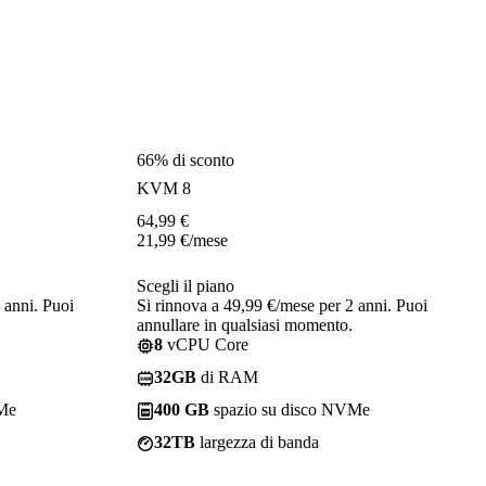
66% di sconto
KVM 8
64,99
€
21,99
€
/mese
Scegli il piano
 anni. Puoi
Si rinnova a 49,99 €/mese per 2 anni. Puoi
annullare in qualsiasi momento.
8
vCPU Core
32GB
di RAM
VMe
400 GB
spazio su disco NVMe
32TB
largezza di banda