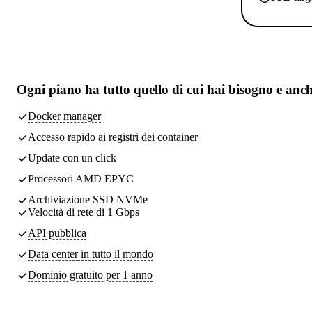
Ogni piano ha
tutto quello di cui hai bisogno
e anch
Docker manager
Accesso rapido ai registri dei container
Update con un click
Processori AMD EPYC
Archiviazione SSD NVMe
Velocità di rete di 1 Gbps
API pubblica
Data center
in tutto il mondo
Dominio gratuito per 1 anno