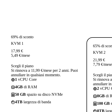
69% di sconto
KVM 1
65% di sco
17,99
€
KVM 2
5,49
€
/mese
21,99
€
7,79
€
/mese
Scegli il piano
Si rinnova a 11,99 €/mese per 2 anni. Puoi
annullare in qualsiasi momento.
Scegli il pi
1
vCPU Core
Si rinnova 
annullare i
4GB
di RAM
2
vCPU 
50 GB
spazio su disco NVMe
8GB
di 
4TB
largezza di banda
100 GB
s
8TB
larg