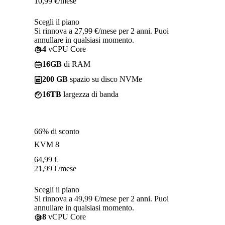
10,99
€
/mese
Scegli il piano
Si rinnova a 27,99 €/mese per 2 anni. Puoi
annullare in qualsiasi momento.
4
vCPU Core
16GB
di RAM
200 GB
spazio su disco NVMe
16TB
largezza di banda
66% di sconto
KVM 8
64,99
€
21,99
€
/mese
Scegli il piano
Si rinnova a 49,99 €/mese per 2 anni. Puoi
annullare in qualsiasi momento.
8
vCPU Core