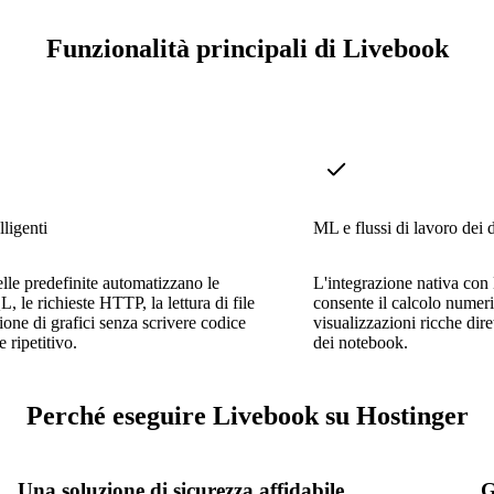
Funzionalità principali di Livebook
lligenti
ML e flussi di lavoro dei d
celle predefinite automatizzano le
L'integrazione nativa con
, le richieste HTTP, la lettura di file
consente il calcolo numeri
zione di grafici senza scrivere codice
visualizzazioni ricche dire
e ripetitivo.
dei notebook.
Perché eseguire Livebook su Hostinger
Una soluzione di sicurezza affidabile
G