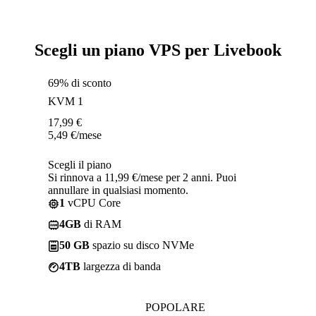
Scegli un piano VPS per Livebook
69% di sconto
KVM 1
17,99
€
5,49
€
/mese
Scegli il piano
Si rinnova a 11,99 €/mese per 2 anni. Puoi
annullare in qualsiasi momento.
1
vCPU Core
4GB
di RAM
50 GB
spazio su disco NVMe
4TB
largezza di banda
POPOLARE