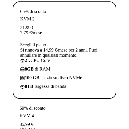
65% di sconto
KVM 2
21,99
€
7,79
€
/mese
Scegli il piano
Si rinnova a 14,99 €/mese per 2 anni. Puoi
annullare in qualsiasi momento.
2
vCPU Core
8GB
di RAM
100 GB
spazio su disco NVMe
8TB
largezza di banda
69% di sconto
KVM 4
35,99
€