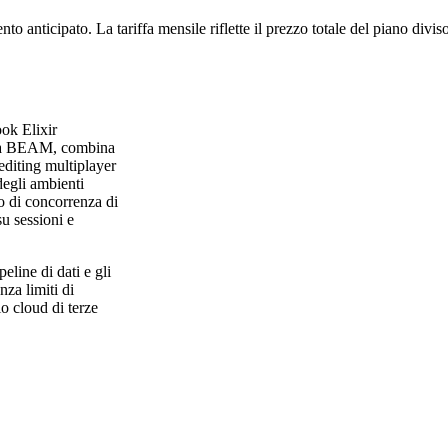
to anticipato. La tariffa mensile riflette il prezzo totale del piano divi
ok Elixir
stema BEAM, combina
'editing multiplayer
degli ambienti
o di concorrenza di
u sessioni e
line di dati e gli
nza limiti di
o cloud di terze