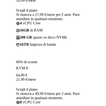
10,99
€
/mese
Scegli il piano
Si rinnova a 27,99 €/mese per 2 anni. Puoi
annullare in qualsiasi momento.
4
vCPU Core
16GB
di RAM
200 GB
spazio su disco NVMe
16TB
largezza di banda
66% di sconto
KVM 8
64,99
€
21,99
€
/mese
Scegli il piano
Si rinnova a 49,99 €/mese per 2 anni. Puoi
annullare in qualsiasi momento.
8
vCPU Core