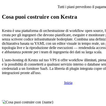
Tutti i piani prevedono il pagamen
Cosa puoi costruire con Kestra
Kestra è una piattaforma di orchestrazione di workflow open source, b
creata per gli ingegneri che devono pianificare, eseguire e monitorare
senza scrivere codice infrastrutturale boilerplate. Combina una defin
dichiarativa basata su YAML con un editor visuale in tempo reale, un 
topologia live e la riproduzione delle esecuzioni — rendendola accessib
e abbastanza potente per i team di ingegneria dei dati su larga scala.
L'auto-hosting di Kestra sul tuo VPS ti offre workflow illimitati, piena
e la possibilità di connetterti a qualsiasi servizio interno o database se
credenziali a un fornitore SaaS. La libreria di plugin integrata copre o
integrazioni pronte all'uso.
Inizia