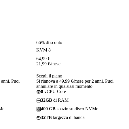
66% di sconto
KVM 8
64,99
€
21,99
€
/mese
Scegli il piano
 anni. Puoi
Si rinnova a 49,99 €/mese per 2 anni. Puoi
annullare in qualsiasi momento.
8
vCPU Core
32GB
di RAM
VMe
400 GB
spazio su disco NVMe
32TB
largezza di banda