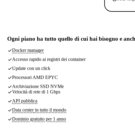
Ogni piano ha
tutto quello di cui hai bisogno
e anch
Docker manager
Accesso rapido ai registri dei container
Update con un click
Processori AMD EPYC
Archiviazione SSD NVMe
Velocità di rete di 1 Gbps
API pubblica
Data center
in tutto il mondo
Dominio gratuito per 1 anno