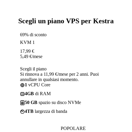
Scegli un piano VPS per Kestra
69% di sconto
KVM 1
17,99
€
5,49
€
/mese
Scegli il piano
Si rinnova a 11,99 €/mese per 2 anni. Puoi
annullare in qualsiasi momento.
1
vCPU Core
4GB
di RAM
50 GB
spazio su disco NVMe
4TB
largezza di banda
POPOLARE