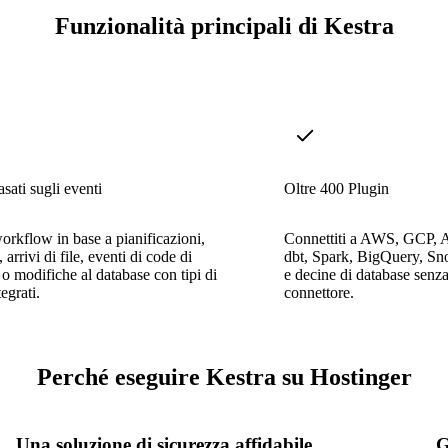
Funzionalità principali di Kestra
sati sugli eventi
Oltre 400 Plugin
workflow in base a pianificazioni,
Connettiti a AWS, GCP, A
rrivi di file, eventi di code di
dbt, Spark, BigQuery, S
o modifiche al database con tipi di
e decine di database senza
tegrati.
connettore.
Perché eseguire Kestra su Hostinger
Una soluzione di sicurezza affidabile
G