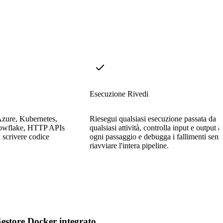
Esecuzione Rivedi
zure, Kubernetes,
Riesegui qualsiasi esecuzione passata da
nowflake, HTTP APIs
qualsiasi attività, controlla input e output a
 scrivere codice
ogni passaggio e debugga i fallimenti senz
riavviare l'intera pipeline.
estore Docker integrato