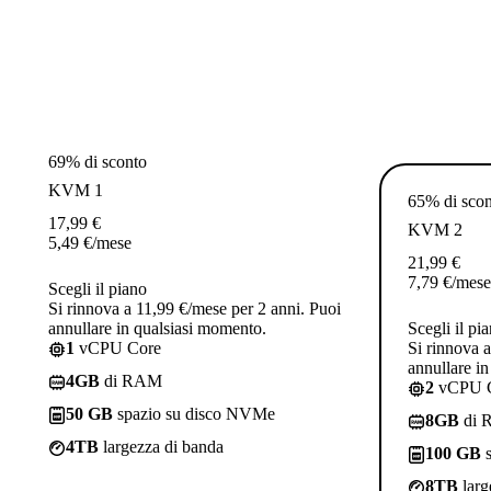
69% di sconto
KVM 1
65% di sco
17,99
€
KVM 2
5,49
€
/mese
21,99
€
7,79
€
/mese
Scegli il piano
Si rinnova a 11,99 €/mese per 2 anni. Puoi
annullare in qualsiasi momento.
Scegli il pi
1
vCPU Core
Si rinnova 
annullare i
4GB
di RAM
2
vCPU 
50 GB
spazio su disco NVMe
8GB
di 
4TB
largezza di banda
100 GB
s
8TB
larg