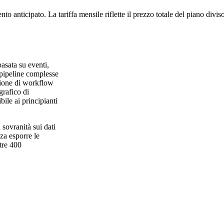
to anticipato. La tariffa mensile riflette il prezzo totale del piano divi
asata su eventi,
 pipeline complesse
izione di workflow
grafico di
ile ai principianti
 sovranità sui dati
nza esporre le
ltre 400