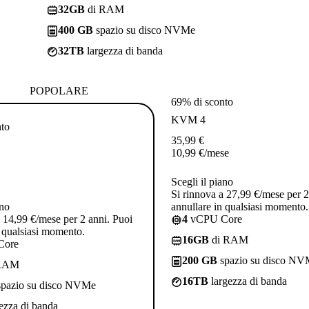
32GB
di RAM
400 GB
spazio su disco NVMe
32TB
largezza di banda
POPOLARE
69% di sconto
KVM 4
nto
35,99
€
10,99
€
/mese
Scegli il piano
Si rinnova a 27,99 €/mese per 2
ano
annullare in qualsiasi momento.
a 14,99 €/mese per 2 anni. Puoi
4
vCPU Core
n qualsiasi momento.
16GB
di RAM
Core
200 GB
spazio su disco N
RAM
16TB
largezza di banda
pazio su disco NVMe
ezza di banda