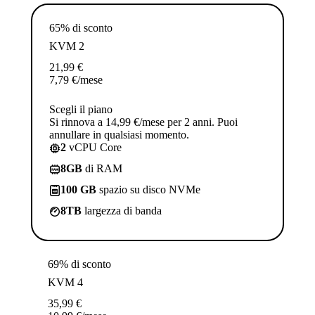
65% di sconto
KVM 2
21,99
€
7,79
€
/mese
Scegli il piano
Si rinnova a 14,99 €/mese per 2 anni. Puoi
annullare in qualsiasi momento.
2
vCPU Core
8GB
di RAM
100 GB
spazio su disco NVMe
8TB
largezza di banda
69% di sconto
KVM 4
35,99
€