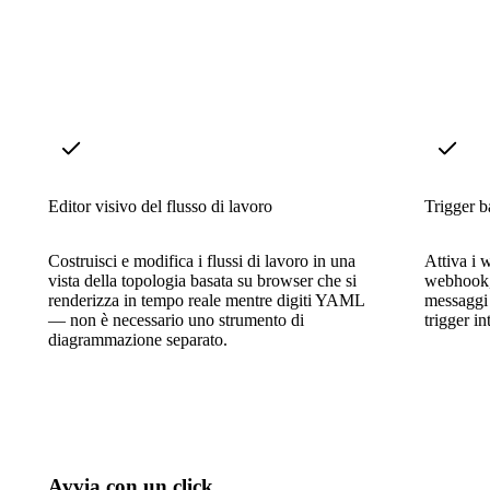
Editor visivo del flusso di lavoro
Trigger ba
Costruisci e modifica i flussi di lavoro in una
Attiva i 
vista della topologia basata su browser che si
webhook, a
renderizza in tempo reale mentre digiti YAML
messaggi 
— non è necessario uno strumento di
trigger in
diagrammazione separato.
Avvia con un click