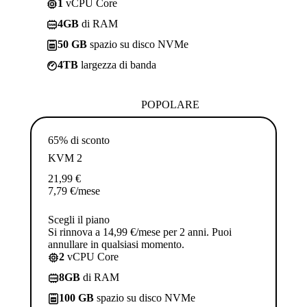
1
vCPU Core
4GB
di RAM
50 GB
spazio su disco NVMe
4TB
largezza di banda
POPOLARE
65% di sconto
KVM 2
21,99
€
7,79
€
/mese
Scegli il piano
Si rinnova a 14,99 €/mese per 2 anni. Puoi
annullare in qualsiasi momento.
2
vCPU Core
8GB
di RAM
100 GB
spazio su disco NVMe