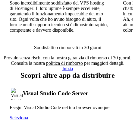
Sono incredibilmente soddisfatto del VPS hosting
Con Ho
di Hostinger! Il loro uptime è sempre eccellente,
chatbo
garantendo il funzionamento impeccabile del mio
in cui
sito. Ogni volta che ho avuto bisogno di aiuto, il
Ah, e 
loro team di supporto tecnico si è dimostrato rapido,
alcun 
competente e davvero disponibile.
coloro
Soddisfatti o rimborsati in 30 giorni
Provalo senza rischi con la nostra garanzia di rimborso di 30 giorni.
Consulta la nostra
politica di rimborso
per maggiori dettagli.
Inizia
Scopri altre app da distribuire
Visual Studio Code Server
Esegui Visual Studio Code nel tuo browser ovunque
Seleziona