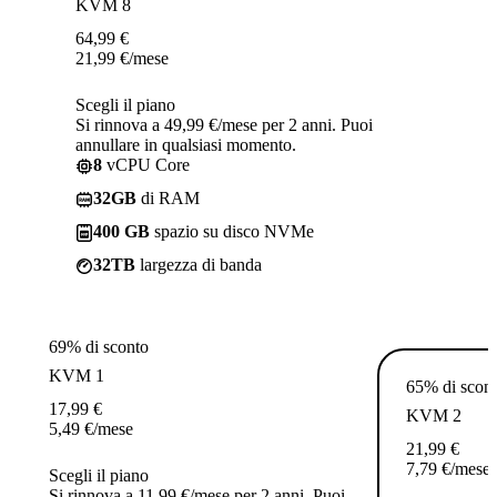
KVM 8
64,99
€
21,99
€
/mese
Scegli il piano
Si rinnova a 49,99 €/mese per 2 anni. Puoi
annullare in qualsiasi momento.
8
vCPU Core
32GB
di RAM
400 GB
spazio su disco NVMe
32TB
largezza di banda
69% di sconto
KVM 1
65% di scon
17,99
€
KVM 2
5,49
€
/mese
21,99
€
7,79
€
/mese
Scegli il piano
Si rinnova a 11,99 €/mese per 2 anni. Puoi