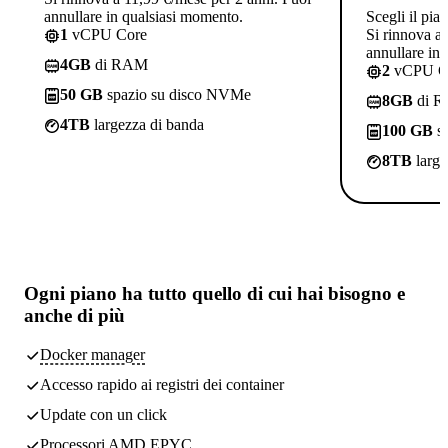
annullare in qualsiasi momento.
Scegli il pia
1
vCPU Core
Si rinnova a
annullare in
4GB
di RAM
2
vCPU C
50 GB
spazio su disco NVMe
8GB
di 
4TB
largezza di banda
100 GB
sp
8TB
large
Ogni piano ha
tutto quello di cui hai bisogno
e
anche di più
Docker manager
Accesso rapido ai registri dei container
Update con un click
Processori AMD EPYC