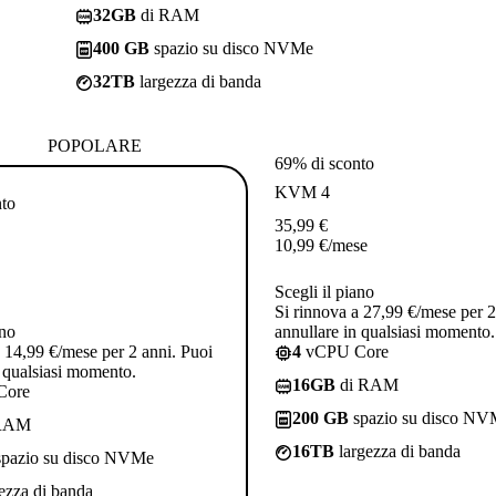
32GB
di RAM
400 GB
spazio su disco NVMe
32TB
largezza di banda
POPOLARE
69% di sconto
KVM 4
nto
35,99
€
10,99
€
/mese
Scegli il piano
Si rinnova a 27,99 €/mese per 2
ano
annullare in qualsiasi momento.
a 14,99 €/mese per 2 anni. Puoi
4
vCPU Core
n qualsiasi momento.
16GB
di RAM
Core
200 GB
spazio su disco N
RAM
16TB
largezza di banda
pazio su disco NVMe
ezza di banda