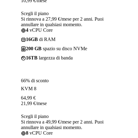
10,99
€
/mese
Scegli il piano
Si rinnova a 27,99 €/mese per 2 anni. Puoi
annullare in qualsiasi momento.
4
vCPU Core
16GB
di RAM
200 GB
spazio su disco NVMe
16TB
largezza di banda
66% di sconto
KVM 8
64,99
€
21,99
€
/mese
Scegli il piano
Si rinnova a 49,99 €/mese per 2 anni. Puoi
annullare in qualsiasi momento.
8
vCPU Core