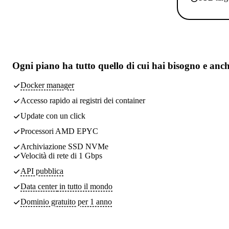
Ogni piano ha
tutto quello di cui hai bisogno
e anch
Docker manager
Accesso rapido ai registri dei container
Update con un click
Processori AMD EPYC
Archiviazione SSD NVMe
Velocità di rete di 1 Gbps
API pubblica
Data center
in tutto il mondo
Dominio gratuito per 1 anno