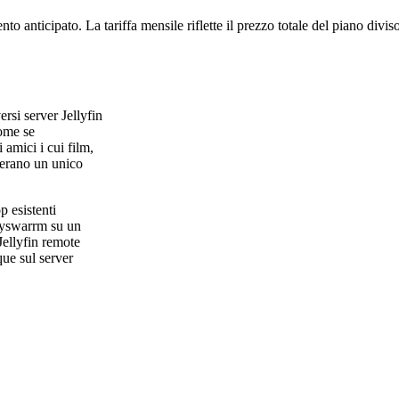
to anticipato. La tariffa mensile riflette il prezzo totale del piano divi
si server Jellyfin
come se
 amici i cui film,
derano un unico
p esistenti
llyswarrm su un
Jellyfin remote
ue sul server