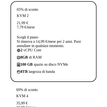
65% di sconto
KVM 2
21,99
€
7,79
€
/mese
Scegli il piano
Si rinnova a 14,99 €/mese per 2 anni. Puoi
annullare in qualsiasi momento.
2
vCPU Core
8GB
di RAM
100 GB
spazio su disco NVMe
8TB
largezza di banda
69% di sconto
KVM 4
35,99
€