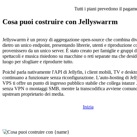
Tutti i piani prevedono il pagamen
Cosa puoi costruire con Jellyswarrm
Jellyswarrm è un proxy di aggregazione open-source che combina diver
dietro un unico endpoint, presentando librerie, utenti e riproduzione 
provenissero da un unico server. È stato creato per famiglie e gruppi di
spettacoli e musica risiedono su macchine o reti separate ma che desi
luogo per sfogliare e riprodurre tutto.
Poiché parla nativamente l'API di Jellyfin, i client mobili, TV e deskto
continuano a funzionare senza riconfigurazione. L'auto-hosting di Je
VPS ti offre un punto di ingresso pubblico stabile che collega istanze 
senza VPN o montaggi SMB, mentre la transcodifica avviene comunq
upstream proprietario dei media.
Inizia