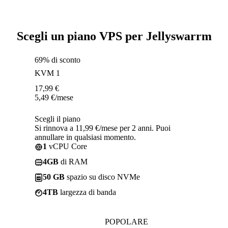
Scegli un piano VPS per Jellyswarrm
69% di sconto
KVM 1
17,99
€
5,49
€
/mese
Scegli il piano
Si rinnova a 11,99 €/mese per 2 anni. Puoi
annullare in qualsiasi momento.
1
vCPU Core
4GB
di RAM
50 GB
spazio su disco NVMe
4TB
largezza di banda
POPOLARE