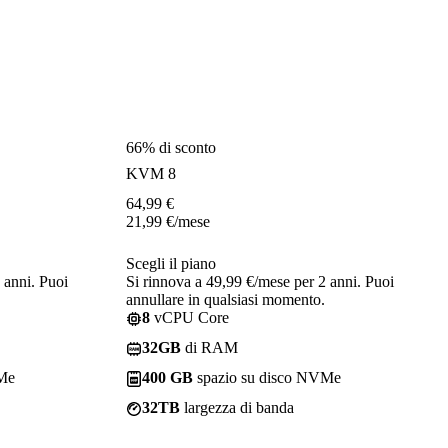
66% di sconto
KVM 8
64,99
€
21,99
€
/mese
Scegli il piano
 anni. Puoi
Si rinnova a 49,99 €/mese per 2 anni. Puoi
annullare in qualsiasi momento.
8
vCPU Core
32GB
di RAM
VMe
400 GB
spazio su disco NVMe
32TB
largezza di banda