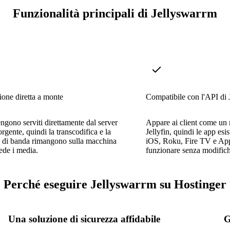
Funzionalità principali di Jellyswarrm
one diretta a monte
Compatibile con l'API di J
vengono serviti direttamente dal server
Appare ai client come un 
orgente, quindi la transcodifica e la
Jellyfin, quindi le app esi
a di banda rimangono sulla macchina
iOS, Roku, Fire TV e Ap
ede i media.
funzionare senza modifich
Perché eseguire Jellyswarrm su Hostinger
Una soluzione di sicurezza affidabile
G