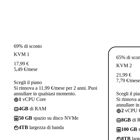
69% di sconto
KVM 1
65% di sco
17,99
€
KVM 2
5,49
€
/mese
21,99
€
7,79
€
/mese
Scegli il piano
Si rinnova a 11,99 €/mese per 2 anni. Puoi
annullare in qualsiasi momento.
Scegli il pi
1
vCPU Core
Si rinnova 
annullare i
4GB
di RAM
2
vCPU 
50 GB
spazio su disco NVMe
8GB
di 
4TB
largezza di banda
100 GB
s
8TB
larg