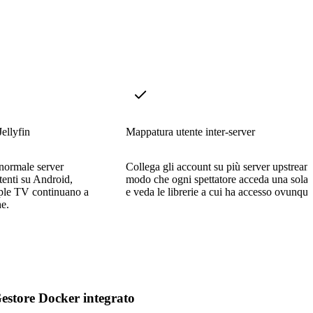
ellyfin
Mappatura utente inter-server
normale server
Collega gli account su più server upstream
stenti su Android,
modo che ogni spettatore acceda una sola 
ple TV continuano a
e veda le librerie a cui ha accesso ovunque
e.
estore Docker integrato