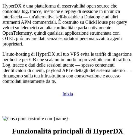
HyperDX è una piattaforma di osservabilità open source che
consolida log, tracce, metriche e replay di sessione in un'unica
interfaccia — un'alternativa self-hostable a Datadog e ad altri
strumenti APM commerciali. È costruito su ClickHouse per query
veloci su telemetria ad alta cardinalità e parla nativamente
OpenTelemetry, quindi qualsiasi applicazione strumentata con
OTEL può inviare dati senza esportatori personalizzati o agenti
proprietari.
L'auto-hosting di HyperDX sul tuo VPS evita le tariffe di ingestione
per host e per GB che scalano in modo imprevedibile con il traffico.
Log, tracce e dati delle sessioni utente — spesso contenenti
identificatori di clienti, payload API e dettagli del sistema interno —
rimangono sulla tua infrastruttura con conservazione e accesso
controllati interamente da te.
Inizia
Funzionalità principali di HyperDX