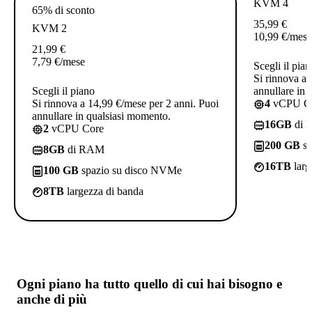
KVM 4
65% di sconto
35,99
€
KVM 2
10,99
€
/mese
21,99
€
7,79
€
/mese
Scegli il pian
Si rinnova a 
Scegli il piano
annullare in 
Si rinnova a 14,99 €/mese per 2 anni. Puoi
4
vCPU C
annullare in qualsiasi momento.
16GB
di 
2
vCPU Core
200 GB
sp
8GB
di RAM
16TB
larg
100 GB
spazio su disco NVMe
8TB
largezza di banda
Ogni piano ha
tutto quello di cui hai bisogno
e
anche di più