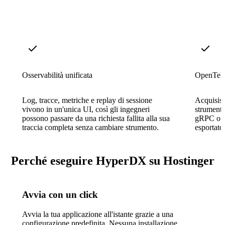
Osservabilità unificata
OpenTele
Log, tracce, metriche e replay di sessione
Acquisisc
vivono in un'unica UI, così gli ingegneri
strument
possono passare da una richiesta fallita alla sua
gRPC o H
traccia completa senza cambiare strumento.
esportator
Perché eseguire HyperDX su Hostinger
Avvia con un click
Avvia la tua applicazione all'istante grazie a una
configurazione predefinita. Nessuna installazione