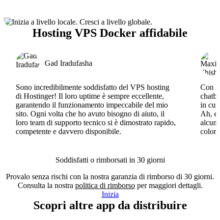
Hosting VPS Docker affidabile
Gad Iradufasha
Sono incredibilmente soddisfatto del VPS hosting
Con Ho
di Hostinger! Il loro uptime è sempre eccellente,
chatbo
garantendo il funzionamento impeccabile del mio
in cui
sito. Ogni volta che ho avuto bisogno di aiuto, il
Ah, e 
loro team di supporto tecnico si è dimostrato rapido,
alcun 
competente e davvero disponibile.
coloro
Soddisfatti o rimborsati in 30 giorni
Provalo senza rischi con la nostra garanzia di rimborso di 30 giorni.
Consulta la nostra
politica di rimborso
per maggiori dettagli.
Inizia
Scopri altre app da distribuire