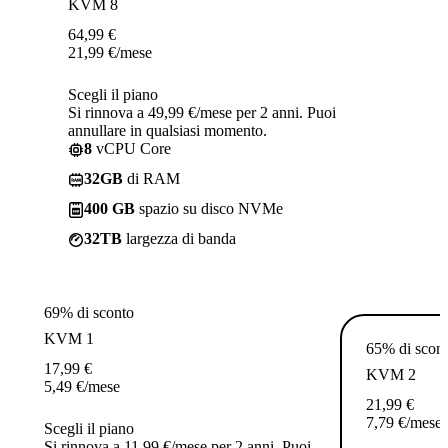
KVM 8
64,99
€
21,99
€
/mese
Scegli il piano
Si rinnova a 49,99 €/mese per 2 anni. Puoi
annullare in qualsiasi momento.
8
vCPU Core
32GB
di RAM
400 GB
spazio su disco NVMe
32TB
largezza di banda
69% di sconto
KVM 1
65% di scon
17,99
€
KVM 2
5,49
€
/mese
21,99
€
7,79
€
/mese
Scegli il piano
Si rinnova a 11,99 €/mese per 2 anni. Puoi