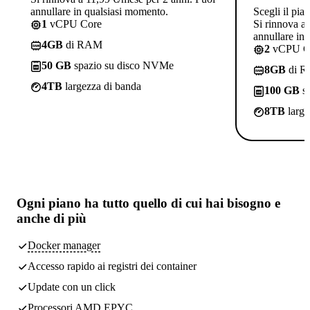
annullare in qualsiasi momento.
Scegli il pia
1
vCPU Core
Si rinnova a
annullare in
4GB
di RAM
2
vCPU C
50 GB
spazio su disco NVMe
8GB
di 
4TB
largezza di banda
100 GB
sp
8TB
large
Ogni piano ha
tutto quello di cui hai bisogno
e
anche di più
Docker manager
Accesso rapido ai registri dei container
Update con un click
Processori AMD EPYC