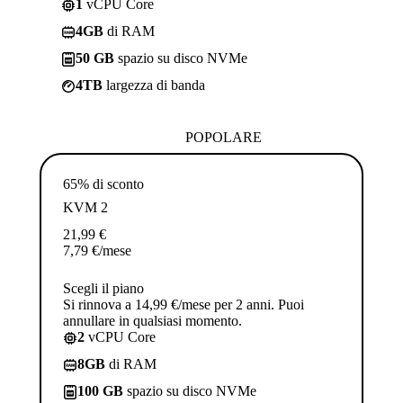
1
vCPU Core
4GB
di RAM
50 GB
spazio su disco NVMe
4TB
largezza di banda
POPOLARE
65% di sconto
KVM 2
21,99
€
7,79
€
/mese
Scegli il piano
Si rinnova a 14,99 €/mese per 2 anni. Puoi
annullare in qualsiasi momento.
2
vCPU Core
8GB
di RAM
100 GB
spazio su disco NVMe