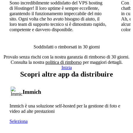
Sono incredibilmente soddisfatto del VPS hosting
Con Ho
di Hostinger! Il loro uptime è sempre eccellente,
chatbo
garantendo il funzionamento impeccabile del mio
in cui
sito. Ogni volta che ho avuto bisogno di aiuto, il
Ah, e 
loro team di supporto tecnico si è dimostrato rapido,
alcun 
competente e davvero disponibile.
coloro
Soddisfatti o rimborsati in 30 giorni
Provalo senza rischi con la nostra garanzia di rimborso di 30 giorni.
Consulta la nostra
politica di rimborso
per maggiori dettagli.
Inizia
Scopri altre app da distribuire
Immich
Immich è una soluzione self-hosted per la gestione di foto e
video ad alte prestazioni
Seleziona