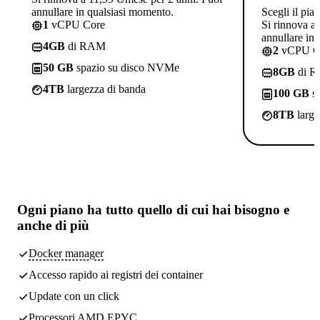
annullare in qualsiasi momento.
Scegli il pia
1
vCPU Core
Si rinnova a
annullare in
4GB
di RAM
2
vCPU C
50 GB
spazio su disco NVMe
8GB
di 
4TB
largezza di banda
100 GB
sp
8TB
large
Ogni piano ha
tutto quello di cui hai bisogno
e
anche di più
Docker manager
Accesso rapido ai registri dei container
Update con un click
Processori AMD EPYC