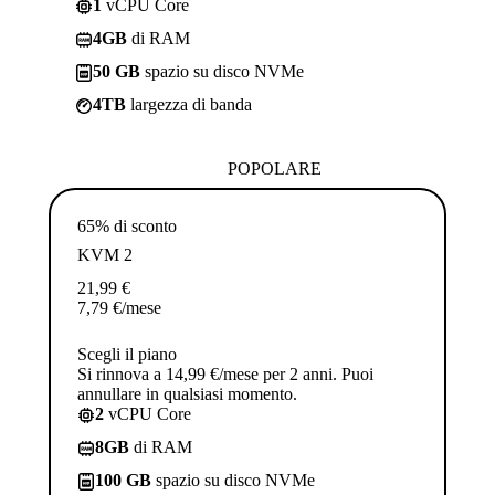
1
vCPU Core
4GB
di RAM
50 GB
spazio su disco NVMe
4TB
largezza di banda
POPOLARE
65% di sconto
KVM 2
21,99
€
7,79
€
/mese
Scegli il piano
Si rinnova a 14,99 €/mese per 2 anni. Puoi
annullare in qualsiasi momento.
2
vCPU Core
8GB
di RAM
100 GB
spazio su disco NVMe