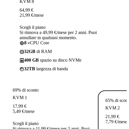
KVM 8
64,99
€
21,99
€
/mese
Scegli il piano
Si rinnova a 49,99 €/mese per 2 anni. Puoi
annullare in qualsiasi momento.
8
vCPU Core
32GB
di RAM
400 GB
spazio su disco NVMe
32TB
largezza di banda
69% di sconto
KVM 1
65% di scon
17,99
€
KVM 2
5,49
€
/mese
21,99
€
7,79
€
/mese
Scegli il piano
Si rinnova a 11,99 €/mese per 2 anni. Puoi