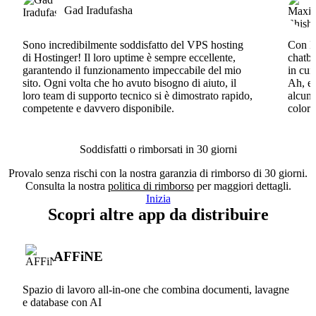
Gad Iradufasha
Sono incredibilmente soddisfatto del VPS hosting
Con Ho
di Hostinger! Il loro uptime è sempre eccellente,
chatbo
garantendo il funzionamento impeccabile del mio
in cui
sito. Ogni volta che ho avuto bisogno di aiuto, il
Ah, e 
loro team di supporto tecnico si è dimostrato rapido,
alcun 
competente e davvero disponibile.
coloro
Soddisfatti o rimborsati in 30 giorni
Provalo senza rischi con la nostra garanzia di rimborso di 30 giorni.
Consulta la nostra
politica di rimborso
per maggiori dettagli.
Inizia
Scopri altre app da distribuire
AFFiNE
Spazio di lavoro all-in-one che combina documenti, lavagne
e database con AI