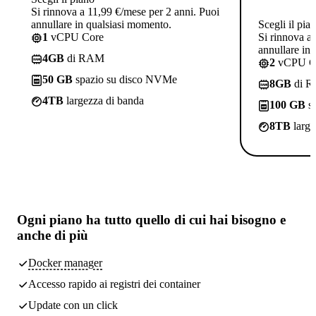
Si rinnova a 11,99 €/mese per 2 anni. Puoi
annullare in qualsiasi momento.
Scegli il pia
1
vCPU Core
Si rinnova a
annullare in
4GB
di RAM
2
vCPU C
50 GB
spazio su disco NVMe
8GB
di 
4TB
largezza di banda
100 GB
sp
8TB
large
Ogni piano ha
tutto quello di cui hai bisogno
e
anche di più
Docker manager
Accesso rapido ai registri dei container
Update con un click