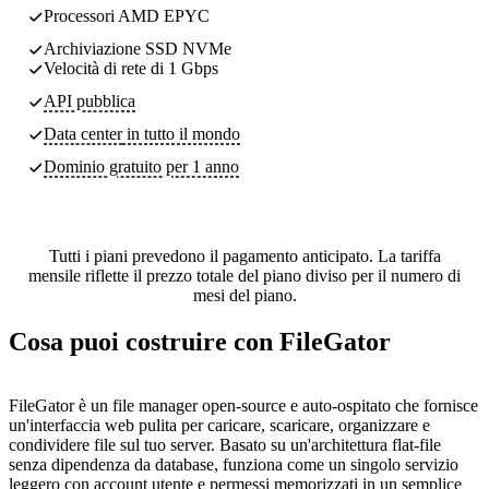
Processori AMD EPYC
Archiviazione SSD NVMe
Velocità di rete di 1 Gbps
API pubblica
Data center
in tutto il mondo
Dominio gratuito per 1 anno
Tutti i piani prevedono il pagamento anticipato. La tariffa
mensile riflette il prezzo totale del piano diviso per il numero di
mesi del piano.
Cosa puoi costruire con FileGator
FileGator è un file manager open-source e auto-ospitato che fornisce
un'interfaccia web pulita per caricare, scaricare, organizzare e
condividere file sul tuo server. Basato su un'architettura flat-file
senza dipendenza da database, funziona come un singolo servizio
leggero con account utente e permessi memorizzati in un semplice