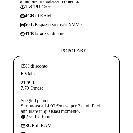
annullare in qualsiasi momento.
1
vCPU Core
4GB
di RAM
50 GB
spazio su disco NVMe
4TB
largezza di banda
POPOLARE
65% di sconto
KVM 2
21,99
€
7,79
€
/mese
Scegli il piano
Si rinnova a 14,99 €/mese per 2 anni. Puoi
annullare in qualsiasi momento.
2
vCPU Core
8GB
di RAM