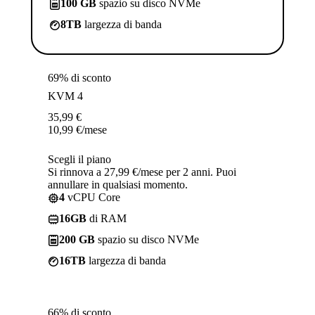
100 GB
spazio su disco NVMe
8TB
largezza di banda
69% di sconto
KVM 4
35,99
€
10,99
€
/mese
Scegli il piano
Si rinnova a 27,99 €/mese per 2 anni. Puoi
annullare in qualsiasi momento.
4
vCPU Core
16GB
di RAM
200 GB
spazio su disco NVMe
16TB
largezza di banda
66% di sconto