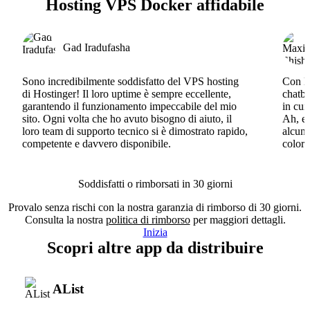
Hosting VPS Docker affidabile
Gad Iradufasha
Sono incredibilmente soddisfatto del VPS hosting
Con Ho
di Hostinger! Il loro uptime è sempre eccellente,
chatbo
garantendo il funzionamento impeccabile del mio
in cui
sito. Ogni volta che ho avuto bisogno di aiuto, il
Ah, e 
loro team di supporto tecnico si è dimostrato rapido,
alcun 
competente e davvero disponibile.
coloro
Soddisfatti o rimborsati in 30 giorni
Provalo senza rischi con la nostra garanzia di rimborso di 30 giorni.
Consulta la nostra
politica di rimborso
per maggiori dettagli.
Inizia
Scopri altre app da distribuire
AList