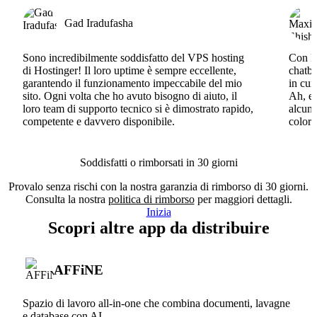
Gad Iradufasha
Sono incredibilmente soddisfatto del VPS hosting
Con Ho
di Hostinger! Il loro uptime è sempre eccellente,
chatbo
garantendo il funzionamento impeccabile del mio
in cui
sito. Ogni volta che ho avuto bisogno di aiuto, il
Ah, e 
loro team di supporto tecnico si è dimostrato rapido,
alcun 
competente e davvero disponibile.
coloro
Soddisfatti o rimborsati in 30 giorni
Provalo senza rischi con la nostra garanzia di rimborso di 30 giorni.
Consulta la nostra
politica di rimborso
per maggiori dettagli.
Inizia
Scopri altre app da distribuire
AFFiNE
Spazio di lavoro all-in-one che combina documenti, lavagne
e database con AI