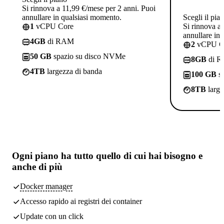
Si rinnova a 11,99 €/mese per 2 anni. Puoi
annullare in qualsiasi momento.
Scegli il pia
1
vCPU Core
Si rinnova a
annullare in
4GB
di RAM
2
vCPU C
50 GB
spazio su disco NVMe
8GB
di 
4TB
largezza di banda
100 GB
sp
8TB
large
Ogni piano ha
tutto quello di cui hai bisogno
e
anche di più
Docker manager
Accesso rapido ai registri dei container
Update con un click