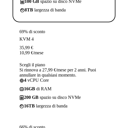
100 GB
spazio su disco NVMe
8TB
largezza di banda
69% di sconto
KVM 4
35,99
€
10,99
€
/mese
Scegli il piano
Si rinnova a 27,99 €/mese per 2 anni. Puoi
annullare in qualsiasi momento.
4
vCPU Core
16GB
di RAM
200 GB
spazio su disco NVMe
16TB
largezza di banda
66% di sconto