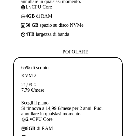
annullare in qualsiasi momento.
1
vCPU Core
4GB
di RAM
50 GB
spazio su disco NVMe
4TB
largezza di banda
POPOLARE
65% di sconto
KVM 2
21,99
€
7,79
€
/mese
Scegli il piano
Si rinnova a 14,99 €/mese per 2 anni. Puoi
annullare in qualsiasi momento.
2
vCPU Core
8GB
di RAM