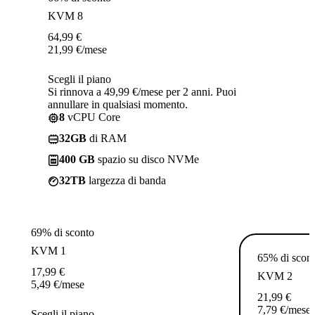
KVM 8
64,99
€
21,99
€
/mese
Scegli il piano
Si rinnova a 49,99 €/mese per 2 anni. Puoi
annullare in qualsiasi momento.
8
vCPU Core
32GB
di RAM
400 GB
spazio su disco NVMe
32TB
largezza di banda
69% di sconto
KVM 1
65% di scon
17,99
€
KVM 2
5,49
€
/mese
21,99
€
7,79
€
/mese
Scegli il piano