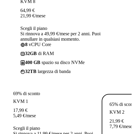
KVM 8
64,99
€
21,99
€
/mese
Scegli il piano
Si rinnova a 49,99 €/mese per 2 anni. Puoi
annullare in qualsiasi momento.
8
vCPU Core
32GB
di RAM
400 GB
spazio su disco NVMe
32TB
largezza di banda
69% di sconto
KVM 1
65% di scon
17,99
€
KVM 2
5,49
€
/mese
21,99
€
7,79
€
/mese
Scegli il piano
Si rinnova a 11,99 €/mese per 2 anni. Puoi