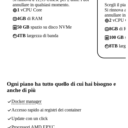
annullare in qualsiasi momento.
Scegli il pia
1
vCPU Core
Si rinnova a
annullare in
4GB
di RAM
2
vCPU C
50 GB
spazio su disco NVMe
8GB
di 
4TB
largezza di banda
100 GB
sp
8TB
large
Ogni piano ha
tutto quello di cui hai bisogno
e
anche di più
Docker manager
Accesso rapido ai registri dei container
Update con un click
Processori AMD EPYC