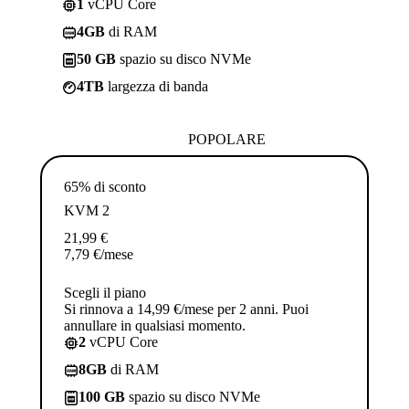
1
vCPU Core
4GB
di RAM
50 GB
spazio su disco NVMe
4TB
largezza di banda
POPOLARE
65% di sconto
KVM 2
21,99
€
7,79
€
/mese
Scegli il piano
Si rinnova a 14,99 €/mese per 2 anni. Puoi
annullare in qualsiasi momento.
2
vCPU Core
8GB
di RAM
100 GB
spazio su disco NVMe