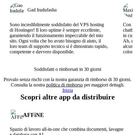
Gad Iradufasha
Sono incredibilmente soddisfatto del VPS hosting
Con Ho
di Hostinger! Il loro uptime è sempre eccellente,
chatbo
garantendo il funzionamento impeccabile del mio
in cui
sito. Ogni volta che ho avuto bisogno di aiuto, il
Ah, e 
loro team di supporto tecnico si è dimostrato rapido,
alcun 
competente e davvero disponibile.
coloro
Soddisfatti o rimborsati in 30 giorni
Provalo senza rischi con la nostra garanzia di rimborso di 30 giorni.
Consulta la nostra
politica di rimborso
per maggiori dettagli.
Inizia
Scopri altre app da distribuire
AFFiNE
Spazio di lavoro all-in-one che combina documenti, lavagne
e database con AI