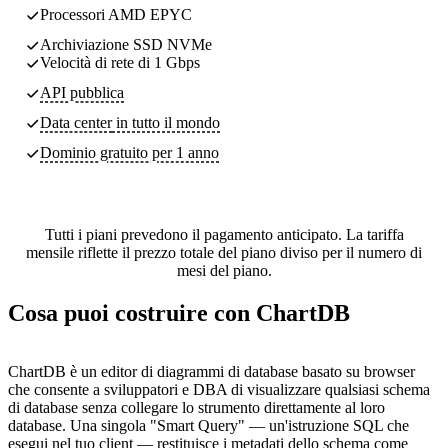
Processori AMD EPYC
Archiviazione SSD NVMe
Velocità di rete di 1 Gbps
API pubblica
Data center
in tutto il mondo
Dominio gratuito per 1 anno
Tutti i piani prevedono il pagamento anticipato. La tariffa
mensile riflette il prezzo totale del piano diviso per il numero di
mesi del piano.
Cosa puoi costruire con ChartDB
ChartDB è un editor di diagrammi di database basato su browser
che consente a sviluppatori e DBA di visualizzare qualsiasi schema
di database senza collegare lo strumento direttamente al loro
database. Una singola "Smart Query" — un'istruzione SQL che
esegui nel tuo client — restituisce i metadati dello schema come