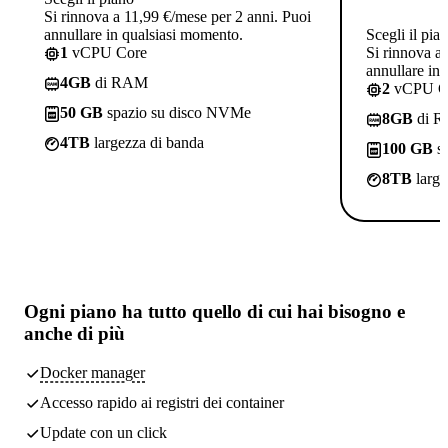
Si rinnova a 11,99 €/mese per 2 anni. Puoi
annullare in qualsiasi momento.
Scegli il pia
1
vCPU Core
Si rinnova a
annullare in
4GB
di RAM
2
vCPU C
50 GB
spazio su disco NVMe
8GB
di 
4TB
largezza di banda
100 GB
sp
8TB
large
Ogni piano ha
tutto quello di cui hai bisogno
e
anche di più
Docker manager
Accesso rapido ai registri dei container
Update con un click