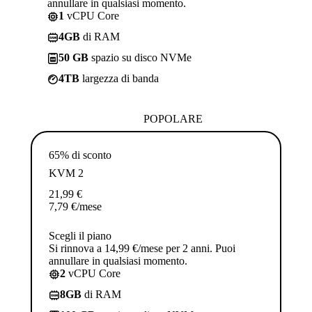
annullare in qualsiasi momento.
1
vCPU Core
4GB
di RAM
50 GB
spazio su disco NVMe
4TB
largezza di banda
POPOLARE
65% di sconto
KVM 2
21,99
€
7,79
€
/mese
Scegli il piano
Si rinnova a 14,99 €/mese per 2 anni. Puoi
annullare in qualsiasi momento.
2
vCPU Core
8GB
di RAM