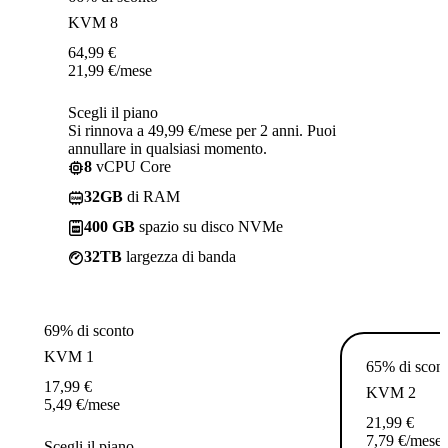
KVM 8
64,99
€
21,99
€
/mese
Scegli il piano
Si rinnova a 49,99 €/mese per 2 anni. Puoi
annullare in qualsiasi momento.
8
vCPU Core
32GB
di RAM
400 GB
spazio su disco NVMe
32TB
largezza di banda
69% di sconto
KVM 1
65% di scon
17,99
€
KVM 2
5,49
€
/mese
21,99
€
7,79
€
/mese
Scegli il piano