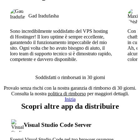
Gad Iradufasha
Sono incredibilmente soddisfatto del VPS hosting
Con Ho
di Hostinger! Il loro uptime è sempre eccellente,
chatbo
garantendo il funzionamento impeccabile del mio
in cui
sito. Ogni volta che ho avuto bisogno di aiuto, il
Ah, e 
loro team di supporto tecnico si è dimostrato rapido,
alcun 
competente e davvero disponibile.
coloro
Soddisfatti o rimborsati in 30 giorni
Provalo senza rischi con la nostra garanzia di rimborso di 30 giorni.
Consulta la nostra
politica di rimborso
per maggiori dettagli.
Inizia
Scopri altre app da distribuire
Visual Studio Code Server
Esegui Visual Studio Code nel tuo browser ovunque