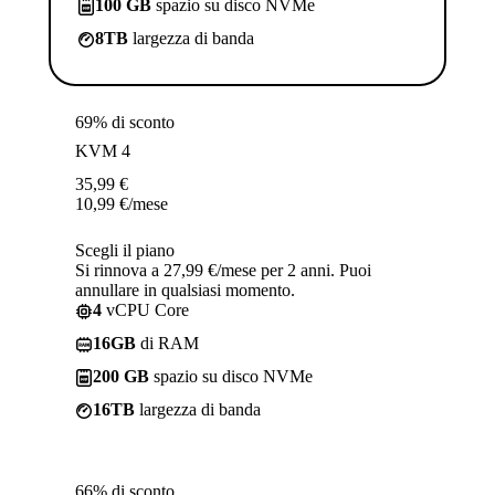
100 GB
spazio su disco NVMe
8TB
largezza di banda
69% di sconto
KVM 4
35,99
€
10,99
€
/mese
Scegli il piano
Si rinnova a 27,99 €/mese per 2 anni. Puoi
annullare in qualsiasi momento.
4
vCPU Core
16GB
di RAM
200 GB
spazio su disco NVMe
16TB
largezza di banda
66% di sconto