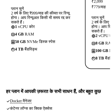
₹
2,099
₹
779
/माह
प्लान चुनें
2 वर्ष के लिए ₹999/माह की कीमत पर रिन्यू
होगा। आप रिन्यूअल किसी भी समय रद्द कर
प्लान चुनें
सकते हैं।
2 वर्ष के लिए
1
vCPU कोर
होगा। आप रिन
सकते हैं।
4 GB
RAM
2
vCPU क
50 GB
NVMe डिस्क स्पेस
8 GB
RA
4 TB
बैंडविड्थ
100 GB
NV
8 TB
बैंडव
हर प्लान में
आपकी ज़रूरत के सभी साधन
हैं, और बहुत कुछ
Docker मैनेजर
कंटेनर लॉग्स का क्विक ऐक्सेस