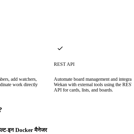
REST API
bers, add watchers,
Automate board management and integrat
dinate work directly
Wekan with external tools using the RES
API for cards, lists, and boards.
?
िल्ट-इन Docker मैनेजर