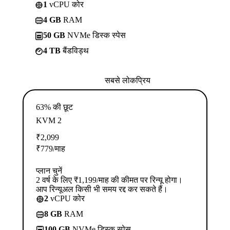
1
vCPU कोर
4 GB
RAM
50 GB
NVMe डिस्क स्पेस
4 TB
बैंडविड्थ
सबसे लोकप्रिय
63% की छूट
KVM 2
₹
2,099
₹
779
/माह
प्लान चुनें
2 वर्ष के लिए ₹1,199/माह की कीमत पर रिन्यू होगा।
आप रिन्यूअल किसी भी समय रद्द कर सकते हैं।
2
vCPU कोर
8 GB
RAM
100 GB
NVMe डिस्क स्पेस