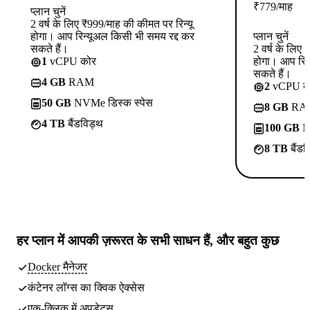
₹
779
/माह
प्लान चुनें
2 वर्ष के लिए ₹999/माह की कीमत पर रिन्यू
होगा। आप रिन्यूअल किसी भी समय रद्द कर
प्लान चुनें
सकते हैं।
2 वर्ष के लिए
1
vCPU कोर
होगा। आप रिन
सकते हैं।
4 GB
RAM
2
vCPU क
50 GB
NVMe डिस्क स्पेस
8 GB
RA
4 TB
बैंडविड्थ
100 GB
NV
8 TB
बैंडव
हर प्लान में
आपकी ज़रूरत के सभी साधन
हैं, और बहुत कुछ
Docker मैनेजर
कंटेनर लॉग्स का क्विक ऐक्सेस
एक-क्लिक में अपडेट्स