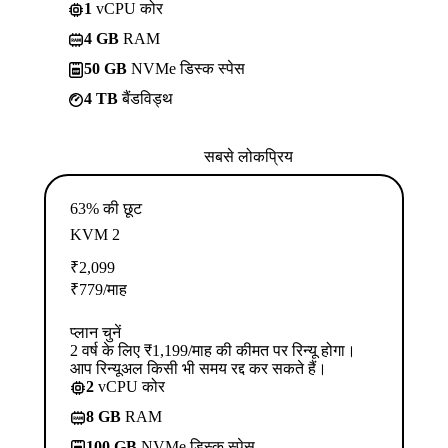
1
vCPU कोर
4 GB
RAM
50 GB
NVMe डिस्क स्पेस
4 TB
बैंडविड्थ
सबसे लोकप्रिय
63% की छूट
KVM 2
₹
2,099
₹
779
/माह
प्लान चुनें
2 वर्ष के लिए ₹1,199/माह की कीमत पर रिन्यू होगा।
आप रिन्यूअल किसी भी समय रद्द कर सकते हैं।
2
vCPU कोर
8 GB
RAM
100 GB
NVMe डिस्क स्पेस