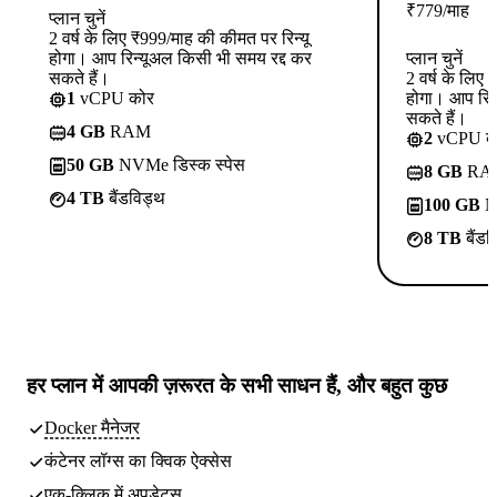
₹
779
/माह
प्लान चुनें
2 वर्ष के लिए ₹999/माह की कीमत पर रिन्यू
होगा। आप रिन्यूअल किसी भी समय रद्द कर
प्लान चुनें
सकते हैं।
2 वर्ष के लिए
1
vCPU कोर
होगा। आप रिन
सकते हैं।
4 GB
RAM
2
vCPU क
50 GB
NVMe डिस्क स्पेस
8 GB
RA
4 TB
बैंडविड्थ
100 GB
NV
8 TB
बैंडव
हर प्लान में
आपकी ज़रूरत के सभी साधन
हैं, और बहुत कुछ
Docker मैनेजर
कंटेनर लॉग्स का क्विक ऐक्सेस
एक-क्लिक में अपडेट्स