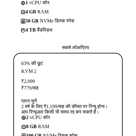
1
vCPU कोर
4 GB
RAM
50 GB
NVMe डिस्क स्पेस
4 TB
बैंडविड्थ
सबसे लोकप्रिय
63% की छूट
KVM 2
₹
2,099
₹
779
/माह
प्लान चुनें
2 वर्ष के लिए ₹1,199/माह की कीमत पर रिन्यू होगा।
आप रिन्यूअल किसी भी समय रद्द कर सकते हैं।
2
vCPU कोर
8 GB
RAM
100 GB
NVMe डिस्क स्पेस