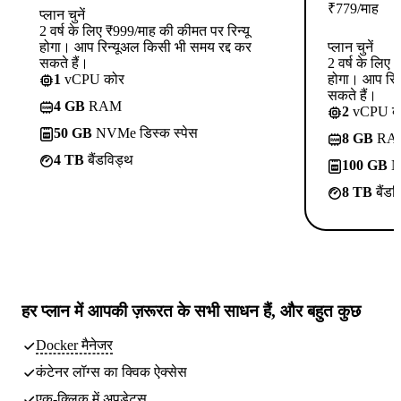
₹
779
/माह
प्लान चुनें
2 वर्ष के लिए ₹999/माह की कीमत पर रिन्यू
होगा। आप रिन्यूअल किसी भी समय रद्द कर
प्लान चुनें
सकते हैं।
2 वर्ष के लिए
1
vCPU कोर
होगा। आप रिन
सकते हैं।
4 GB
RAM
2
vCPU क
50 GB
NVMe डिस्क स्पेस
8 GB
RA
4 TB
बैंडविड्थ
100 GB
NV
8 TB
बैंडव
हर प्लान में
आपकी ज़रूरत के सभी साधन
हैं, और बहुत कुछ
Docker मैनेजर
कंटेनर लॉग्स का क्विक ऐक्सेस
एक-क्लिक में अपडेट्स