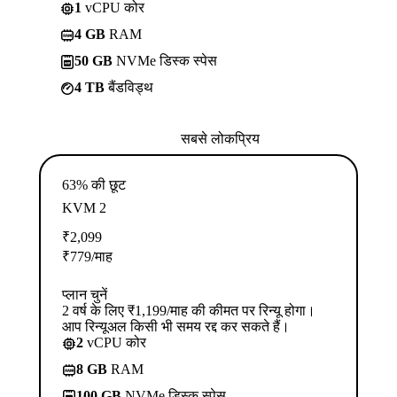
1
vCPU कोर
4 GB
RAM
50 GB
NVMe डिस्क स्पेस
4 TB
बैंडविड्थ
सबसे लोकप्रिय
63% की छूट
KVM 2
₹
2,099
₹
779
/माह
प्लान चुनें
2 वर्ष के लिए ₹1,199/माह की कीमत पर रिन्यू होगा।
आप रिन्यूअल किसी भी समय रद्द कर सकते हैं।
2
vCPU कोर
8 GB
RAM
100 GB
NVMe डिस्क स्पेस