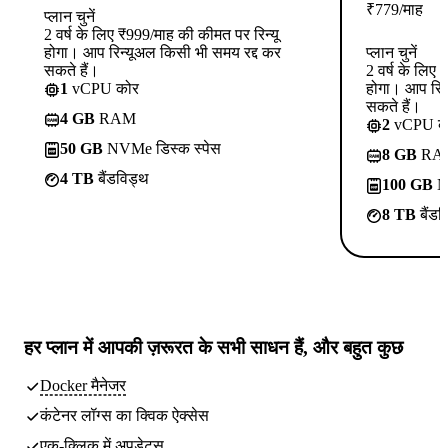
₹
779
/माह
प्लान चुनें
2 वर्ष के लिए ₹999/माह की कीमत पर रिन्यू
होगा। आप रिन्यूअल किसी भी समय रद्द कर
प्लान चुनें
सकते हैं।
2 वर्ष के लिए
1
vCPU कोर
होगा। आप रिन
सकते हैं।
4 GB
RAM
2
vCPU क
50 GB
NVMe डिस्क स्पेस
8 GB
RA
4 TB
बैंडविड्थ
100 GB
NV
8 TB
बैंडव
हर प्लान में
आपकी ज़रूरत के सभी साधन
हैं, और बहुत कुछ
Docker मैनेजर
कंटेनर लॉग्स का क्विक ऐक्सेस
एक-क्लिक में अपडेट्स