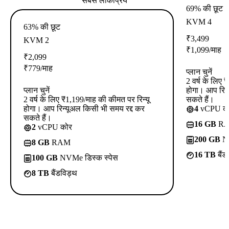
सबसे लोकप्रिय
69% की छूट
KVM 4
63% की छूट
₹
3,499
KVM 2
₹
1,099
/माह
₹
2,099
₹
779
/माह
प्लान चुनें
2 वर्ष के लिए 
प्लान चुनें
होगा। आप रिन्
2 वर्ष के लिए ₹1,199/माह की कीमत पर रिन्यू
सकते हैं।
होगा। आप रिन्यूअल किसी भी समय रद्द कर
4
vCPU क
सकते हैं।
16 GB
R
2
vCPU कोर
200 GB
NV
8 GB
RAM
16 TB
बैंड
100 GB
NVMe डिस्क स्पेस
8 TB
बैंडविड्थ