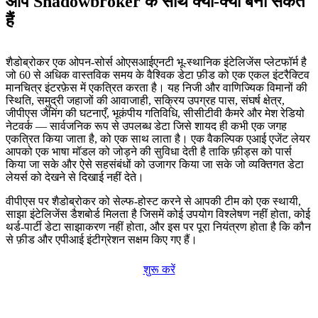
आप Shadowbroker के साथ क्या-क्या बना सकते
हैं
शैडोब्रोकर एक ओपन-सोर्स ओएसआईएनटी भू-स्थानिक इंटेलिजेंस प्लेटफॉर्म है
जो 60 से अधिक वास्तविक समय के वैश्विक डेटा फ़ीड को एक एकल इंटरैक्टिव
मानचित्र इंटरफ़ेस में एकत्रित करता है। यह निजी और वाणिज्यिक विमानों की
स्थिति, समुद्री जहाजों की आवाजाही, सक्रिय उपग्रह पास, संघर्ष क्षेत्र,
जीपीएस जैमिंग की घटनाएँ, भूकंपीय गतिविधि, सीसीटीवी कैमरे और मेश रेडियो
नेटवर्क — सार्वजनिक रूप से उपलब्ध डेटा जिसे शायद ही कभी एक जगह
एकत्रित किया जाता है, को एक साथ लाता है। एक वैकल्पिक एआई एजेंट लेयर
आपको एक भाषा मॉडल को जोड़ने की सुविधा देती है ताकि फ़ीड्स को पार्स
किया जा सके और ऐसे सहसंबंधों को उजागर किया जा सके जो व्यक्तिगत डेटा
लेयर्स को देखने से दिखाई नहीं देते।
वीपीएस पर शैडोब्रोकर को सेल्फ-होस्ट करने से आपकी टीम को एक स्थायी,
साझा इंटेलिजेंस डैशबोर्ड मिलता है जिसमें कोई उपयोग विश्लेषण नहीं होता, कोई
थर्ड-पार्टी डेटा साझाकरण नहीं होता, और इस पर पूरा नियंत्रण होता है कि कौन
से फ़ीड और एपीआई इंटीग्रेशन सक्षम किए गए हैं।
शुरू करें