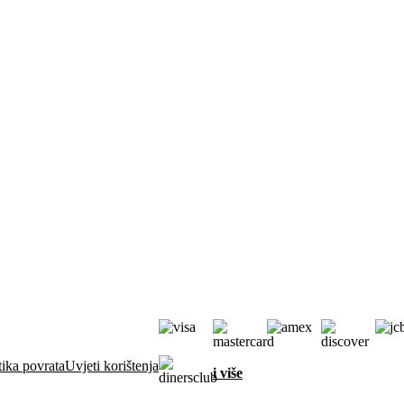
tika povrata
Uvjeti korištenja
i više