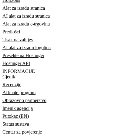
Horizons
Alat za izradu stranica
AI alat za izradu stranica
Alat za izradu e-trgovina
Predlošci
Tisak na zahtjev
AI alat za izradu logotipa
Preselite na Hostinger
Hostinger API
INFORMACIJE
Cjenik
Recenzije
Affiliate program
Obrazovno partnerstvo
Imenik agencija
Putokaz (EN)
Status sustava
Centar za povjerenje