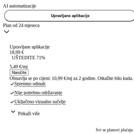
AI automatizacije
Upravljane aplikacije
Plan od 24 mjeseca
Upravljane aplikacije
18,99
€
UŠTEDITE 71%
5,49
€
/mj
Naručite
Obnavlja se po cijeni: 10,99 €/mj za 2 godine. Otkažite bilo kada.
Spremno odmah
Nije potrebno održavanje
Uključeno vizualno sučelje
Prikaži više
Svi se planovi plaćaju