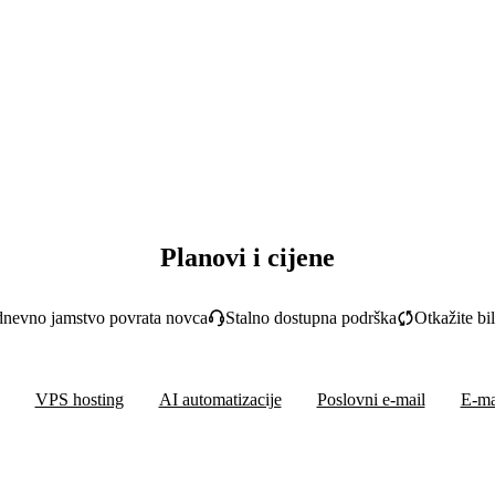
Planovi i cijene
dnevno jamstvo povrata novca
Stalno dostupna podrška
Otkažite bi
VPS hosting
AI automatizacije
Poslovni e-mail
E-ma