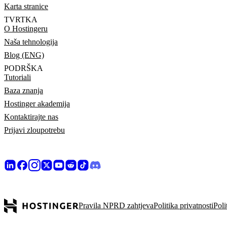
Karta stranice
TVRTKA
O Hostingeru
Naša tehnologija
Blog (ENG)
PODRŠKA
Tutoriali
Baza znanja
Hostinger akademija
Kontaktirajte nas
Prijavi zloupotrebu
Pravila NPRD zahtjeva
Politika privatnosti
Poli