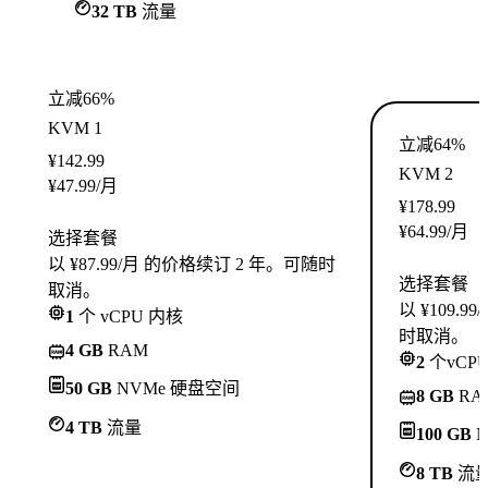
32 TB
流量
立减66%
KVM 1
立减64%
¥
142.99
KVM 2
¥
47.99
/月
¥
178.99
¥
64.99
/月
选择套餐
以 ¥87.99/月 的价格续订 2 年。可随时
选择套餐
取消。
以 ¥109.
1
个 vCPU 内核
时取消。
4 GB
RAM
2
个vCP
50 GB
NVMe 硬盘空间
8 GB
RA
4 TB
流量
100 GB
N
8 TB
流