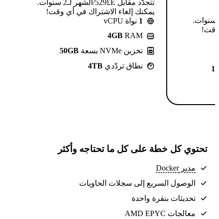
تتجدّد مقابل E£⁦529⁩/الشهر لـ2 سنوات.
يمكنك إلغاء الاشتراك في أي وقت!
تتجدّد مقابل E£⁦639⁩/الشهر لـ2 سنوات.
1
نواة vCPU
 وقت!
4GB
RAM
تخزين NVMe بسعة
50GB
نطاق تردّدي
4TB
1
تحتوي كل خطة على كل ما تحتاجه وأكثر
مدير Docker
الوصول السريع إلى سجلات الحاويات
تحديثات بنقرة واحدة
معالجات AMD EPYC