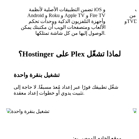
ية والتقييمات
تضمن التطبيقات الأصلية لأنظمة iOS و
TMDb
Android و Roku و Apple TV و Fire TV
وTVDb وMusicBrainz تلقائيًا، محولًا الملفات
وأجهزة التلفزيون الذكية ووحدات تحكم
الألعاب ومتصفحات الويب أن مكتبتك يمكن
الوصول إليها من كل شاشة تمتلكها.
لماذا تشغّل Plex على Hostinger؟
تشغيل بنقرة واحدة
شغّل تطبيقك فورًا عبر إعداد مُعدَ مسبقًا. لا حاجة إلى
تثبيت يدوي أو خطوات إعداد معقدة.
موقع الخادم الموصى به: