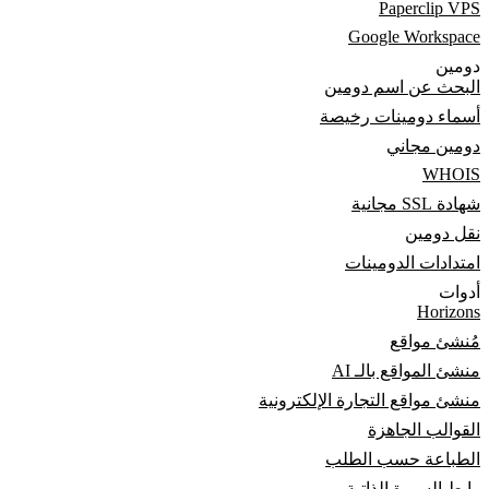
Paperclip VPS
Google Workspace
دومين
البحث عن اسم دومين
أسماء دومينات رخيصة
دومين مجاني
WHOIS
شهادة SSL مجانية
نقل دومين
امتدادات الدومينات
أدوات
Horizons
مُنشئ مواقع
منشئ المواقع بالـ AI
منشئ مواقع التجارة الإلكترونية
القوالب الجاهزة
الطباعة حسب الطلب
رابط السيرة الذاتية