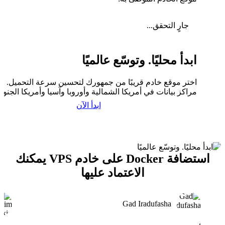
جارٍ التحقق...
ابدأ محليًا. وتوسّع عالميًا
اختر موقع خادم قريبًا من جمهورك لتحسين سرعة التحميل. لدي
مراكز بيانات في أمريكا الشمالية وأوروبا وآسيا وأمريكا الجنوبي
ابدأ الآن
استضافة Docker على خادم VPS يمكنك
الاعتماد عليها
Gad Iradufasha