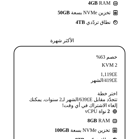
4GB
RAM
تخزين NVMe بسعة
50GB
نطاق تردّدي
4TB
الأكثر شهرة
خصم 63%
KVM 2
1,119
E£
E£
419
/الشهر
اختر خطة
تتجدّد مقابل E£⁦639⁩/الشهر لـ2 سنوات. يمكنك
إلغاء الاشتراك في أي وقت!
2
نواة vCPU
8GB
RAM
تخزين NVMe بسعة
100GB