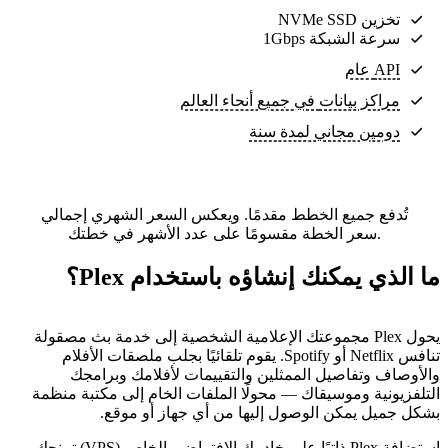
تخزين NVMe SSD
سرعة الشبكة 1Gbps
API عام
مراكز بيانات
في جميع أنحاء العالم
دومين مجاني لمدة سنة
تُدفع جميع الخطط مقدمًا. ويعكس السعر الشهري إجمالي
سعر الخطة مقسومًا على عدد الأشهر في خطتك.
ما الذي يمكنك إنشاؤه باستخدام Plex؟
يحول Plex مجموعتك الإعلامية الشخصية إلى خدمة بث مصقولة
تنافس Netflix أو Spotify. يقوم تلقائيًا بجلب ملصقات الأفلام
والأوصاف وتفاصيل الممثلين والتقييمات لأفلامك وبرامجك
التلفزيونية وموسيقاك — محولًا الملفات الخام إلى مكتبة منظمة
بشكل جميل يمكن الوصول إليها من أي جهاز أو موقع.
استضافة Plex ذاتيًا على خادمك الافتراضي الخاص (VPS) تمنحك