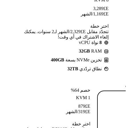
3,289
E£
E£
1,169
/الشهر
اختر خطة
تتجدّد مقابل E£⁦2,329⁩/الشهر لـ2 سنوات. يمكنك
إلغاء الاشتراك في أي وقت!
8
نواة vCPU
32GB
RAM
تخزين NVMe بسعة
400GB
نطاق تردّدي
32TB
ة
خصم 64%
KVM 1
879
E£
E£
319
/الشهر
اختر خطة