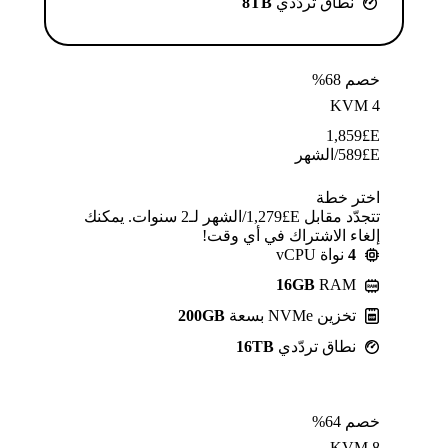
نطاق تردّدي
8TB
خصم 68%
KVM 4
1,859
E£
E£
589
/الشهر
اختر خطة
تتجدّد مقابل E£⁦1,279⁩/الشهر لـ2 سنوات. يمكنك
إلغاء الاشتراك في أي وقت!
4
نواة vCPU
16GB
RAM
تخزين NVMe بسعة
200GB
نطاق تردّدي
16TB
خصم 64%
KVM 8