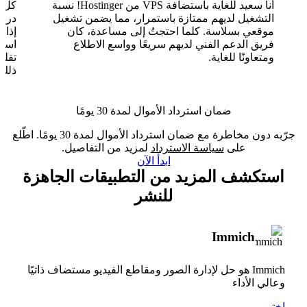
أنا سعيد للغاية باستضافة VPS من Hostinger! نسبة
التشغيل لديهم ممتازة باستمرار، مما يضمن تشغيل
موقعي بسلاسة. كلما احتجتُ إلى مساعدة، كان
فريق الدعم الفني لديهم سريعًا وواسع الاطلاع
ومتعاونًا للغاية.
تقلب
ذلك.
ضمان استرداد الأموال لمدة 30 يومًا
جرّبه دون مخاطرة مع ضمان استرداد الأموال لمدة 30 يومًا. اطّلع
على
سياسة الاسترداد
لمزيد من التفاصيل.
ابدأ الآن
استكشف المزيد من التطبيقات الجاهزة
للنشر
Immich
Immich هو حل لإدارة الصور ومقاطع الفيديو مستضاف ذاتيًا
وعالي الأداء
اختر