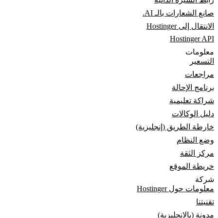
صانع الشعارات بالـ AI.
الانتقال إلى Hostinger
Hostinger API
معلومات
التسعير
مراجعات
برنامج الإحالة
شراكة تعليمية
دليل الوكالات
خارطة الطريق (إنجليزية)
وضع النظام
مركز الثقة
خريطة الموقع
شركة
معلومات حول Hostinger
تقنيتنا
مدونة (بالانجليزية)