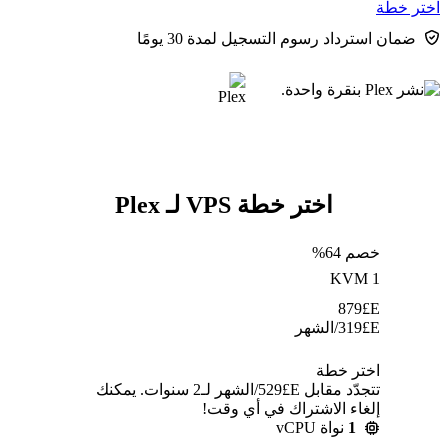
اختر خطة
ضمان استرداد رسوم التسجيل لمدة 30 يومًا
اختر خطة VPS لـ Plex
خصم 64%
KVM 1
879
E£
E£
319
/الشهر
اختر خطة
تتجدّد مقابل E£⁦529⁩/الشهر لـ2 سنوات. يمكنك
إلغاء الاشتراك في أي وقت!
1
نواة vCPU