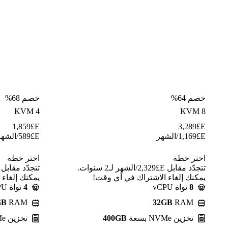
خصم 64%
خصم 68%
KVM 4
KVM 8
1,859
E£
3,289
E£
E£
1,169
/الشهر
E£
589
/الشهر
اختر خطة
اختر خطة
تتجدّد مقابل E£⁦2,329⁩/الشهر لـ2 سنوات.
يمكنك إلغاء الاشتراك في أي وقت!
يمكنك إلغاء
8
نواة vCPU
4
نواة vCPU
GB
RAM
32GB
RAM
تخزين NVMe بسعة
400GB
تخزين NVMe بسعة