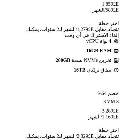
1,859
E£
E£
589
/الشهر
اختر خطة
تتجدّد مقابل E£⁦1,279⁩/الشهر لـ2 سنوات. يمكنك
إلغاء الاشتراك في أي وقت!
4
نواة vCPU
16GB
RAM
تخزين NVMe بسعة
200GB
نطاق تردّدي
16TB
خصم 64%
KVM 8
3,289
E£
E£
1,169
/الشهر
اختر خطة
تتجدّد مقابل E£⁦2,329⁩/الشهر لـ2 سنوات. يمكنك