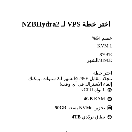
اختر خطة VPS لـ NZBHydra2
خصم 64%
KVM 1
879
E£
E£
319
/الشهر
اختر خطة
تتجدّد مقابل E£⁦529⁩/الشهر لـ2 سنوات. يمكنك
إلغاء الاشتراك في أي وقت!
1
نواة vCPU
4GB
RAM
تخزين NVMe بسعة
50GB
نطاق تردّدي
4TB