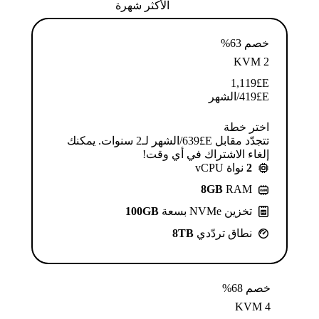
الأكثر شهرة
خصم 63%
KVM 2
1,119
E£
E£
419
/الشهر
اختر خطة
تتجدّد مقابل E£⁦639⁩/الشهر لـ2 سنوات. يمكنك
إلغاء الاشتراك في أي وقت!
2
نواة vCPU
8GB
RAM
تخزين NVMe بسعة
100GB
نطاق تردّدي
8TB
خصم 68%
KVM 4