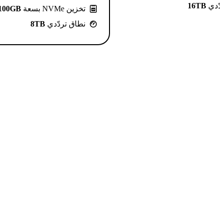
ّدي
16TB
تخزين NVMe بسعة
100GB
نطاق تردّدي
8TB