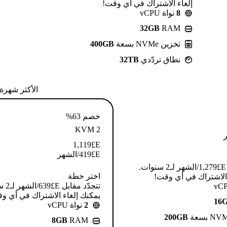
إلغاء الاشتراك في أي وقت!
8
نواة vCPU
32GB
RAM
تخزين NVMe بسعة
400GB
نطاق تردّدي
32TB
الأكثر شهرة
خصم 63%
KVM 2
1,119
E£
E£
419
/الشهر
تتجدّد مقابل E£⁦1,279⁩/الشهر لـ2 سنوات.
اختر خطة
 الاشتراك في أي وقت!
تتجدّد م
يمكنك إلغاء الاشتراك في أي و
16
2
نواة vCPU
200GB
8GB
RAM