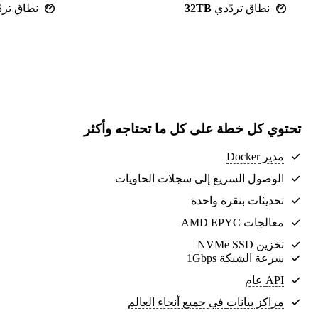
نطاق تردّدي
32TB
نطاق ترد
تحتوي كل خطة على كل ما تحتاجه وأكثر
مدير Docker
الوصول السريع إلى سجلات الحاويات
تحديثات بنقرة واحدة
معالجات AMD EPYC
تخزين NVMe SSD
سرعة الشبكة 1Gbps
API عام
مراكز بيانات
في جميع أنحاء العالم