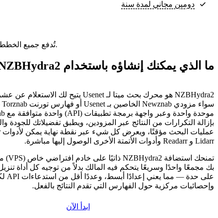
دومين مجاني لمدة سنة
تُدفع جميع الخطط مقدمًا. ويعكس السعر الشهري إجمالي سعر الخطة مقسومًا على عدد الأشهر في خطتك.
ما الذي يمكنك إنشاؤه باستخدام NZBHydra2؟
NZBHydra2 هو محرك بحث ميتا لـ Usenet يتيح لك 
سوا
بإزالة التكرارات من النتائج عبر المزودين، ويطبق تفضيلاتك للجودة وا
Lidarr و Readarr وأدوات الأتمتة الأخرى الوصول إليها مباشرة.
بك مجمعًا واحدًا وسريعًا يتحكم فيه المالك بدلاً من توجيه كل أداة تن
على حدة — مما 
وإحصائيات مركزية حول الفهارس التي تقدم النتائج بالفعل.
ابدأ الآن