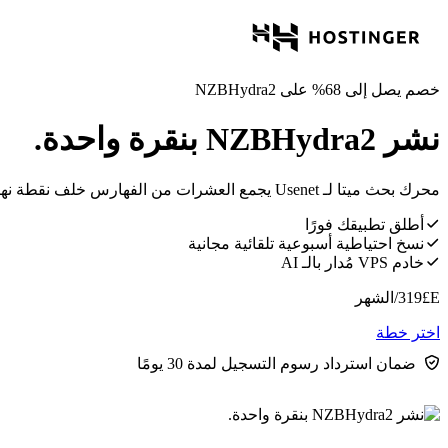
خصم يصل إلى 68% على NZBHydra2
نشر NZBHydra2 بنقرة واحدة.
محرك بحث ميتا لـ Usenet يجمع العشرات من الفهارس خلف نقطة نهاية API موحدة واحدة لـ Newznab.
أطلق تطبيقك فورًا
نسخ احتياطية أسبوعية تلقائية مجانية
خادم VPS مُدار بالـ AI
E£
319
/الشهر
اختر خطة
ضمان استرداد رسوم التسجيل لمدة 30 يومًا