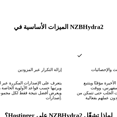
الميزات الأساسية في NZBHydra2
ث والإحصائيات
إزالة التكرار عبر المزودين
أخيرة مؤقتًا ويتتبع
يتعرف على الإصدارات المكررة عبر 
 مفهرس، ووقت
ويرتبها حسب قواعد الأولوية الخاصة ب
ات الجلب حتى تتمكن من
ويعرض أفضل نتيجة فقط لكل مجموع
إصدارات.
لماذا تشغّل NZBHydra2 على Hostinger؟