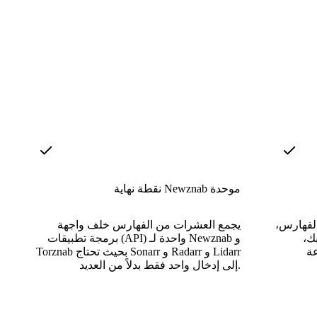
نقطة نهاية Newznab موحدة
الفهارس،
يجمع العشرات من الفهارس خلف واجهة
ك،
برمجة تطبيقات (API) واحدة لـ Newznab و
ة
Torznab بحيث تحتاج Sonarr و Radarr و Lidarr
إلى إدخال واحد فقط بدلاً من العديد.