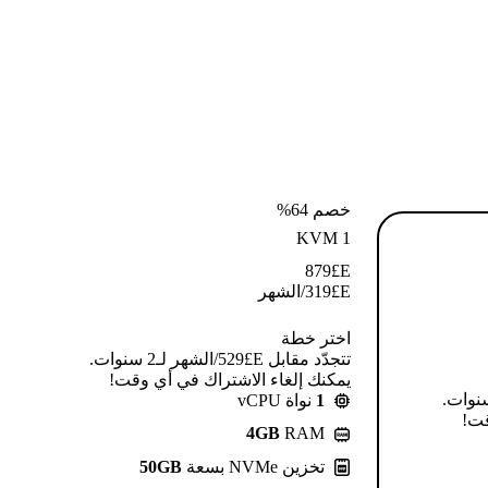
خصم 64%
KVM 1
879
E£
E£
319
/الشهر
اختر خطة
تتجدّد مقابل E£⁦529⁩/الشهر لـ2 سنوات.
يمكنك إلغاء الاشتراك في أي وقت!
قابل E£⁦639⁩/الشهر لـ2 سنوات.
1
نواة vCPU
قت!
4GB
RAM
تخزين NVMe بسعة
50GB