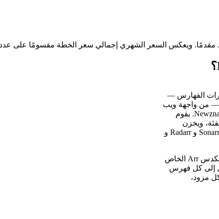
الاستعلام عن عشرات الفهارس —
ء مزودي Newznab الخاصين بـ Usenet أو فهارس تورنت Torznab — من واجهة ويب
موحدة واحدة وعبر واجهة برمجة تطبيقات (API) واحدة متوافقة مع Newznab. يقوم
لفئة، ويخزن
عمليات البحث مؤقتًا، ويعرض كل شيء عبر نقطة نهاية يمكن لأدوات Sonarr و Radarr و
تمنحك استضافة NZBHydra2 ذاتيًا على خادم افتراضي خاص (VPS) مكدس Arr الخاص
زيل إلى كل فهرس
يعني إعدادًا أبسط، وعددًا أقل من استدعاءات API لكل مزود،