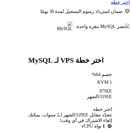
اختر خطة
ضمان استرداد رسوم التسجيل لمدة 30 يومًا
اختر خطة VPS لـ MySQL
خصم 64%
KVM 1
879
E£
E£
319
/الشهر
اختر خطة
تتجدّد مقابل E£⁦529⁩/الشهر لـ2 سنوات. يمكنك
إلغاء الاشتراك في أي وقت!
1
نواة vCPU