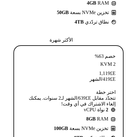
4GB
RAM
تخزين NVMe بسعة
50GB
نطاق تردّدي
4TB
الأكثر شهرة
خصم 63%
KVM 2
1,119
E£
E£
419
/الشهر
اختر خطة
تتجدّد مقابل E£⁦639⁩/الشهر لـ2 سنوات. يمكنك
إلغاء الاشتراك في أي وقت!
2
نواة vCPU
8GB
RAM
تخزين NVMe بسعة
100GB