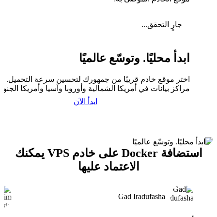
جارٍ التحقق...
ابدأ محليًا. وتوسّع عالميًا
اختر موقع خادم قريبًا من جمهورك لتحسين سرعة التحميل. لدي
مراكز بيانات في أمريكا الشمالية وأوروبا وآسيا وأمريكا الجنوبي
ابدأ الآن
استضافة Docker على خادم VPS يمكنك
الاعتماد عليها
Gad Iradufasha