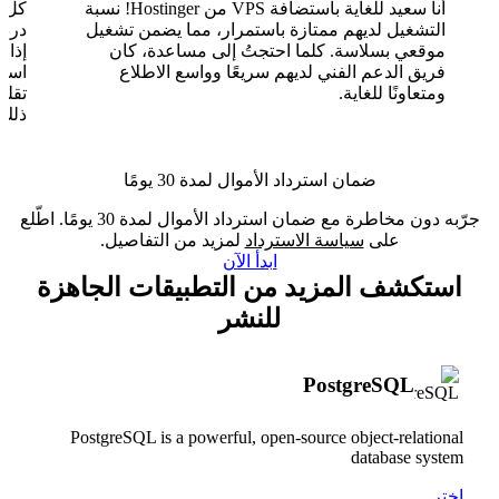
أنا سعيد للغاية باستضافة VPS من Hostinger! نسبة
التشغيل لديهم ممتازة باستمرار، مما يضمن تشغيل
موقعي بسلاسة. كلما احتجتُ إلى مساعدة، كان
فريق الدعم الفني لديهم سريعًا وواسع الاطلاع
ومتعاونًا للغاية.
تقلب
ذلك.
ضمان استرداد الأموال لمدة 30 يومًا
جرّبه دون مخاطرة مع ضمان استرداد الأموال لمدة 30 يومًا. اطّلع
على
سياسة الاسترداد
لمزيد من التفاصيل.
ابدأ الآن
استكشف المزيد من التطبيقات الجاهزة
للنشر
PostgreSQL
PostgreSQL is a powerful, open-source object-relational
database system
اختر