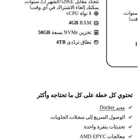
تتجدّد مقابل E£⁦529⁩/الشهر لـ2 سنوات.
يمكنك إلغاء الاشتراك في أي وقت!
تتجدّد مقابل E£⁦639⁩/الشهر لـ2 سنوات.
1
نواة vCPU
 وقت!
4GB
RAM
تخزين NVMe بسعة
50GB
نطاق تردّدي
4TB
1
تحتوي كل خطة على كل ما تحتاجه وأكثر
مدير Docker
الوصول السريع إلى سجلات الحاويات
تحديثات بنقرة واحدة
معالجات AMD EPYC