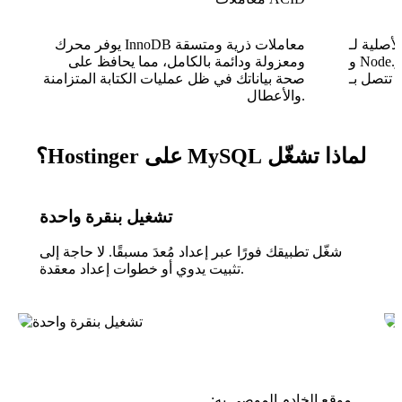
 و Python و Java
يوفر محرك InnoDB معاملات ذرية ومتسقة
و Node.js و Go والمزيد تعني أن كل إطار عمل
ومعزولة ودائمة بالكامل، مما يحافظ على
صحة بياناتك في ظل عمليات الكتابة المتزامنة
والأعطال.
لماذا تشغّل MySQL على Hostinger؟
تشغيل بنقرة واحدة
شغّل تطبيقك فورًا عبر إعداد مُعدَ مسبقًا. لا حاجة إلى
تثبيت يدوي أو خطوات إعداد معقدة.
موقع الخادم الموصى به: