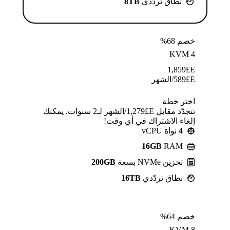
نطاق تردّدي
8TB
خصم 68%
KVM 4
1,859
E£
E£
589
/الشهر
اختر خطة
تتجدّد مقابل E£⁦1,279⁩/الشهر لـ2 سنوات. يمكنك
إلغاء الاشتراك في أي وقت!
4
نواة vCPU
16GB
RAM
تخزين NVMe بسعة
200GB
نطاق تردّدي
16TB
خصم 64%
KVM 8