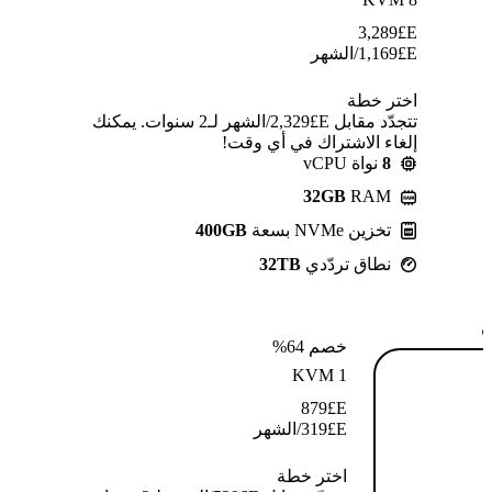
3,289
E£
E£
1,169
/الشهر
اختر خطة
تتجدّد مقابل E£⁦2,329⁩/الشهر لـ2 سنوات. يمكنك
إلغاء الاشتراك في أي وقت!
8
نواة vCPU
32GB
RAM
تخزين NVMe بسعة
400GB
نطاق تردّدي
32TB
ة
خصم 64%
KVM 1
879
E£
E£
319
/الشهر
اختر خطة