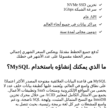
تخزين NVMe SSD
سرعة الشبكة 1Gbps
API عام
مراكز بيانات
في جميع أنحاء العالم
دومين مجاني لمدة سنة
تُدفع جميع الخطط مقدمًا. ويعكس السعر الشهري إجمالي
سعر الخطة مقسومًا على عدد الأشهر في خطتك.
ما الذي يمكنك إنشاؤه باستخدام MySQL؟
MySQL هي قاعدة البيانات العلائقية مفتوحة المصدر الأكثر اعتمادًا
على نطاق واسع في العالم، ويُعتمد عليها كطبقة بيانات خلف عدد لا
يحصى من المواقع الإلكترونية ومنتجات SaaS وتطبيقات الأعمال.
يجمع بين الامتثال الكامل لمعايير ACID من خلال محرك تخزين
InnoDB مع النسخ المتماثل المثبت، ولهجة SQL ناضجة، ودعم
واسع للمشغلات عبر كل لغة برمجة رئيسية، بحيث تتصل به