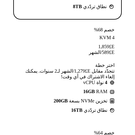
نطاق تردّدي
8TB
خصم 68%
KVM 4
1,859
E£
E£
589
/الشهر
اختر خطة
تتجدّد مقابل E£⁦1,279⁩/الشهر لـ2 سنوات. يمكنك
إلغاء الاشتراك في أي وقت!
4
نواة vCPU
16GB
RAM
تخزين NVMe بسعة
200GB
نطاق تردّدي
16TB
خصم 64%