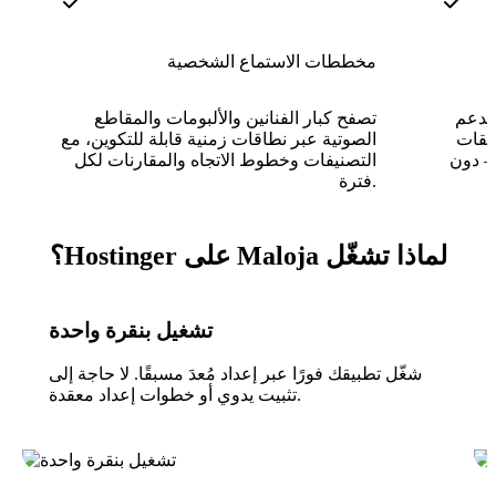
مخططات الاستماع الشخصية
 يدعم
تصفح كبار الفنانين والألبومات والمقاطع
 الهواتف،
الصوتية عبر نطاقات زمنية قابلة للتكوين، مع
— دون
التصنيفات وخطوط الاتجاه والمقارنات لكل
فترة.
لماذا تشغّل Maloja على Hostinger؟
تشغيل بنقرة واحدة
شغّل تطبيقك فورًا عبر إعداد مُعدَ مسبقًا. لا حاجة إلى
تثبيت يدوي أو خطوات إعداد معقدة.