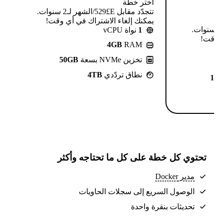
اختر خطة
تتجدّد مقابل E£⁦529⁩/الشهر لـ2 سنوات.
يمكنك إلغاء الاشتراك في أي وقت!
تتجدّد مقابل E£⁦639⁩/الشهر لـ2 سنوات.
1
نواة vCPU
 وقت!
4GB
RAM
تخزين NVMe بسعة
50GB
نطاق تردّدي
4TB
1
تحتوي كل خطة على كل ما تحتاجه وأكثر
مدير Docker
الوصول السريع إلى سجلات الحاويات
تحديثات بنقرة واحدة