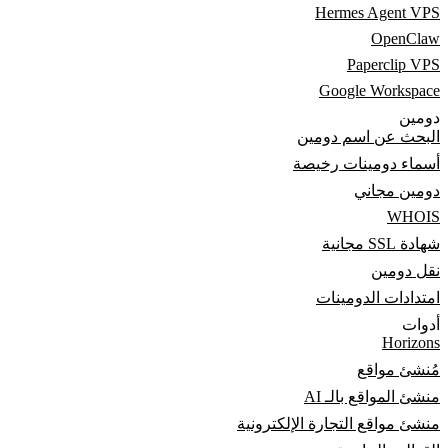
Hermes Agent VPS
OpenClaw
Paperclip VPS
Google Workspace
دومين
البحث عن اسم دومين
أسماء دومينات رخيصة
دومين مجاني
WHOIS
شهادة SSL مجانية
نقل دومين
امتدادات الدومينات
أدوات
Horizons
مُنشئ مواقع
منشئ المواقع بالـ AI
منشئ مواقع التجارة الإلكترونية