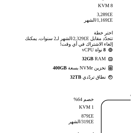
KVM 8
3,289
E£
E£
1,169
/الشهر
اختر خطة
تتجدّد مقابل E£⁦2,329⁩/الشهر لـ2 سنوات. يمكنك
إلغاء الاشتراك في أي وقت!
8
نواة vCPU
32GB
RAM
تخزين NVMe بسعة
400GB
نطاق تردّدي
32TB
ة
خصم 64%
KVM 1
879
E£
E£
319
/الشهر