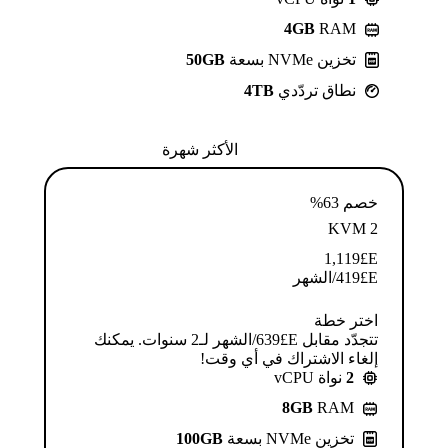
4GB
RAM
تخزين NVMe بسعة
50GB
نطاق تردّدي
4TB
الأكثر شهرة
خصم 63%
KVM 2
1,119
E£
E£
419
/الشهر
اختر خطة
تتجدّد مقابل E£⁦639⁩/الشهر لـ2 سنوات. يمكنك
إلغاء الاشتراك في أي وقت!
2
نواة vCPU
8GB
RAM
تخزين NVMe بسعة
100GB