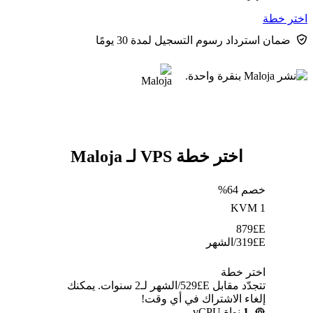
اختر خطة
ضمان استرداد رسوم التسجيل لمدة 30 يومًا
اختر خطة VPS لـ Maloja
خصم 64%
KVM 1
879
E£
E£
319
/الشهر
اختر خطة
تتجدّد مقابل E£⁦529⁩/الشهر لـ2 سنوات. يمكنك
إلغاء الاشتراك في أي وقت!
1
نواة vCPU