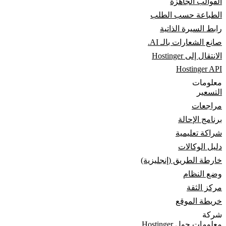
القوالب الجاهزة
الطباعة حسب الطلب
رابط السيرة الذاتية
صانع الشعارات بالـ AI.
الانتقال إلى Hostinger
Hostinger API
معلومات
التسعير
مراجعات
برنامج الإحالة
شراكة تعليمية
دليل الوكالات
خارطة الطريق (إنجليزية)
وضع النظام
مركز الثقة
خريطة الموقع
شركة
معلومات حول Hostinger