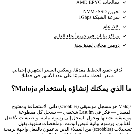
معالجات AMD EPYC
تخزين NVMe SSD
سرعة الشبكة 1Gbps
API عام
مراكز بيانات
في جميع أنحاء العالم
دومين مجاني لمدة سنة
تُدفع جميع الخطط مقدمًا. ويعكس السعر الشهري إجمالي
سعر الخطة مقسومًا على عدد الأشهر في خطتك.
ما الذي يمكنك إنشاؤه باستخدام Maloja؟
Maloja هو مسجل موسيقى (scrobbler) ذاتي الاستضافة ومفتوح
المصدر — فكر في Last.fm شخصي — يسجل كل مقطوعة
موسيقية تشغلها ويحول السجل إلى رسوم بيانية، وتصنيفات لأفضل
الفنانين، ورسوم بيانية لنبض الوقت، وملخصات سنوية. يقبل
تسجيلات (scrobbles) من العملاء الذين يدعمون بالفعل واجهة برمجة