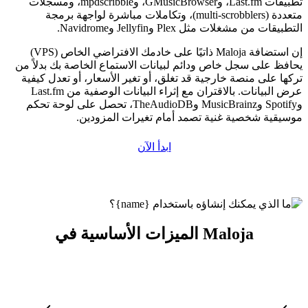
تطبيقات Last.fm، وGMusicBrowser، وmpdscribble، ومسجلات
متعددة (multi-scrobblers)، وتكاملات مباشرة لواجهة برمجة
التطبيقات من مشغلات مثل Plex وJellyfin وNavidrome.
إن استضافة Maloja ذاتيًا على خادمك الافتراضي الخاص (VPS)
يحافظ على سجل خاص ودائم لبيانات الاستماع الخاصة بك بدلاً من
تركها على منصة خارجية قد تغلق، أو تغير الأسعار، أو تعدل كيفية
عرض البيانات. بالاقتران مع إثراء البيانات الوصفية من Last.fm
وSpotify وMusicBrainz وTheAudioDB، تحصل على لوحة تحكم
موسيقية شخصية غنية تصمد أمام تغيرات المزودين.
ابدأ الآن
الميزات الأساسية في Maloja