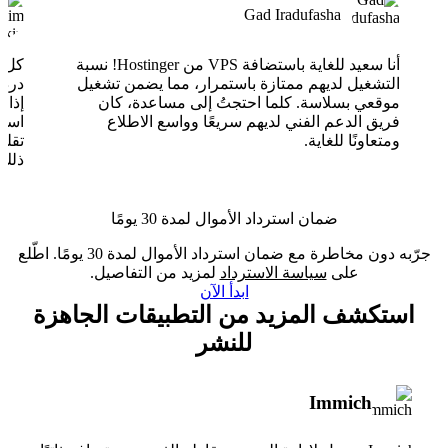
Gad Iradufasha
أنا سعيد للغاية باستضافة VPS من Hostinger! نسبة
التشغيل لديهم ممتازة باستمرار، مما يضمن تشغيل
موقعي بسلاسة. كلما احتجتُ إلى مساعدة، كان
فريق الدعم الفني لديهم سريعًا وواسع الاطلاع
ومتعاونًا للغاية.
تقلب
ذلك.
ضمان استرداد الأموال لمدة 30 يومًا
جرّبه دون مخاطرة مع ضمان استرداد الأموال لمدة 30 يومًا. اطّلع
على
سياسة الاسترداد
لمزيد من التفاصيل.
ابدأ الآن
استكشف المزيد من التطبيقات الجاهزة
للنشر
Immich