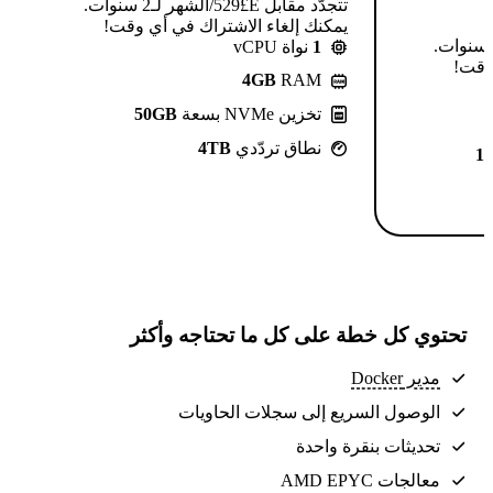
تتجدّد مقابل E£⁦529⁩/الشهر لـ2 سنوات.
يمكنك إلغاء الاشتراك في أي وقت!
تتجدّد مقابل E£⁦639⁩/الشهر لـ2 سنوات.
1
نواة vCPU
 وقت!
4GB
RAM
تخزين NVMe بسعة
50GB
نطاق تردّدي
4TB
1
تحتوي كل خطة على كل ما تحتاجه وأكثر
مدير Docker
الوصول السريع إلى سجلات الحاويات
تحديثات بنقرة واحدة
معالجات AMD EPYC