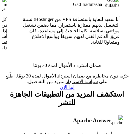
Gad Iradufasha
أنا سعيد للغاية باستضافة VPS من Hostinger! نسبة
التشغيل لديهم ممتازة باستمرار، مما يضمن تشغيل
موقعي بسلاسة. كلما احتجتُ إلى مساعدة، كان
فريق الدعم الفني لديهم سريعًا وواسع الاطلاع
ومتعاونًا للغاية.
تقلب
ذلك.
ضمان استرداد الأموال لمدة 30 يومًا
جرّبه دون مخاطرة مع ضمان استرداد الأموال لمدة 30 يومًا. اطّلع
على
سياسة الاسترداد
لمزيد من التفاصيل.
ابدأ الآن
استكشف المزيد من التطبيقات الجاهزة
للنشر
Apache Answer