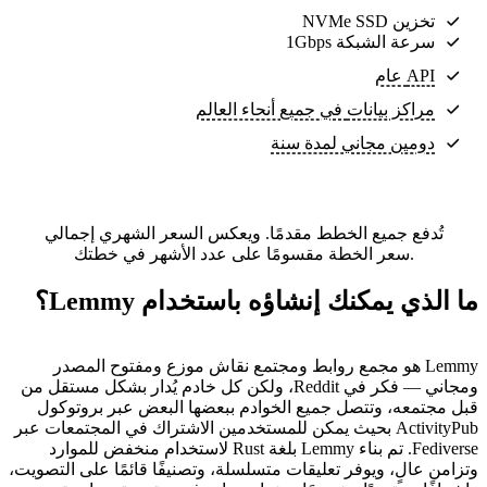
تخزين NVMe SSD
سرعة الشبكة 1Gbps
API عام
مراكز بيانات
في جميع أنحاء العالم
دومين مجاني لمدة سنة
تُدفع جميع الخطط مقدمًا. ويعكس السعر الشهري إجمالي
سعر الخطة مقسومًا على عدد الأشهر في خطتك.
ما الذي يمكنك إنشاؤه باستخدام Lemmy؟
Lemmy هو مجمع روابط ومجتمع نقاش موزع ومفتوح المصدر
ومجاني — فكر في Reddit، ولكن كل خادم يُدار بشكل مستقل من
قبل مجتمعه، وتتصل جميع الخوادم ببعضها البعض عبر بروتوكول
ActivityPub بحيث يمكن للمستخدمين الاشتراك في المجتمعات عبر
Fediverse. تم بناء Lemmy بلغة Rust لاستخدام منخفض للموارد
وتزامن عالٍ، ويوفر تعليقات متسلسلة، وتصنيفًا قائمًا على التصويت،