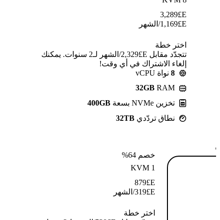
3,289
E£
E£
1,169
/الشهر
اختر خطة
تتجدّد مقابل E£⁦2,329⁩/الشهر لـ2 سنوات. يمكنك
إلغاء الاشتراك في أي وقت!
8
نواة vCPU
32GB
RAM
تخزين NVMe بسعة
400GB
نطاق تردّدي
32TB
ة
خصم 64%
KVM 1
879
E£
E£
319
/الشهر
اختر خطة