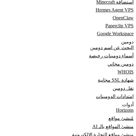
استضافة Minecraft
Hermes Agent VPS
OpenClaw
Paperclip VPS
Google Workspace
دومين
البحث عن اسم دومين
أسماء دومينات رخيصة
دومين مجاني
WHOIS
شهادة SSL مجانية
نقل دومين
امتدادات الدومينات
أدوات
Horizons
مُنشئ مواقع
منشئ المواقع بالـ AI
منشئ مواقع التجارة الإلكترونية