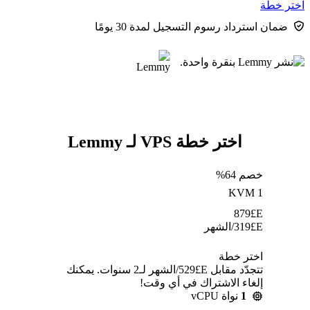
اختر خطة
ضمان استرداد رسوم التسجيل لمدة 30 يومًا
اختر خطة VPS لـ Lemmy
خصم 64%
KVM 1
879
E£
E£
319
/الشهر
اختر خطة
تتجدّد مقابل E£⁦529⁩/الشهر لـ2 سنوات. يمكنك
إلغاء الاشتراك في أي وقت!
1
نواة vCPU