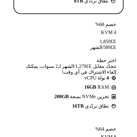
نطاق تردّدي
8TB
خصم 68%
KVM 4
1,859
E£
E£
589
/الشهر
اختر خطة
تتجدّد مقابل E£⁦1,279⁩/الشهر لـ2 سنوات. يمكنك
إلغاء الاشتراك في أي وقت!
4
نواة vCPU
16GB
RAM
تخزين NVMe بسعة
200GB
نطاق تردّدي
16TB
خصم 64%
KVM 8