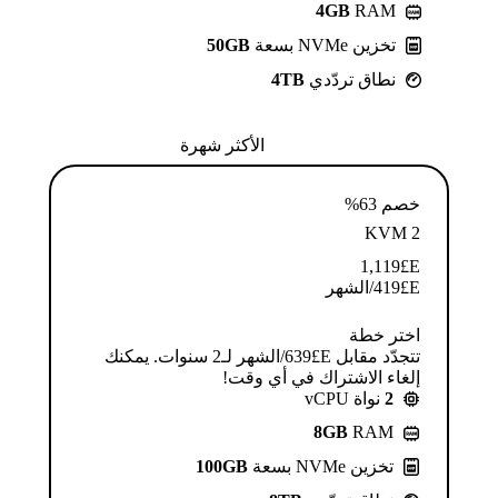
4GB
RAM
تخزين NVMe بسعة
50GB
نطاق تردّدي
4TB
الأكثر شهرة
خصم 63%
KVM 2
1,119
E£
E£
419
/الشهر
اختر خطة
تتجدّد مقابل E£⁦639⁩/الشهر لـ2 سنوات. يمكنك
إلغاء الاشتراك في أي وقت!
2
نواة vCPU
8GB
RAM
تخزين NVMe بسعة
100GB