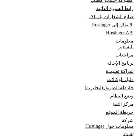
الطباعة حسب الطلب
رابط السيرة الذاتية
صانع الشعارات بالـ AI.
الانتقال إلى Hostinger
Hostinger API
معلومات
التسعير
مراجعات
برنامج الإحالة
شراكة تعليمية
دليل الوكالات
خارطة الطريق (إنجليزية)
وضع النظام
مركز الثقة
خريطة الموقع
شركة
معلومات حول Hostinger
تقنيتنا