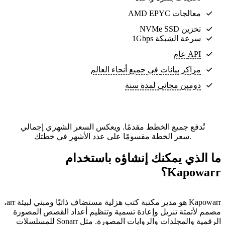
معالجات AMD EPYC
تخزين NVMe SSD
سرعة الشبكة 1Gbps
API عام
مراكز بيانات
في جميع أنحاء العالم
دومين مجاني لمدة سنة
تُدفع جميع الخطط مقدمًا. ويعكس السعر الشهري إجمالي
سعر الخطة مقسومًا على عدد الأشهر في خطتك.
ما الذي يمكنك إنشاؤه باستخدام
Kapowarr؟
Kapowarr هو مدير مكتبة كتب هزلية مستضاف ذاتيًا ومبني لبيئة arr،
مصمم لأتمتة تنزيل وإعادة تسمية وتنظيم أعداد القصص المصورة
الرقمية والمجلدات والروايات المصورة. مثل Sonarr للمسلسلات