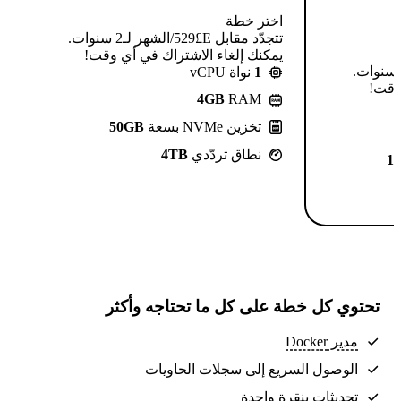
اختر خطة
تتجدّد مقابل E£⁦529⁩/الشهر لـ2 سنوات.
يمكنك إلغاء الاشتراك في أي وقت!
تتجدّد مقابل E£⁦639⁩/الشهر لـ2 سنوات.
1
نواة vCPU
 وقت!
4GB
RAM
تخزين NVMe بسعة
50GB
نطاق تردّدي
4TB
1
تحتوي كل خطة على كل ما تحتاجه وأكثر
مدير Docker
الوصول السريع إلى سجلات الحاويات
تحديثات بنقرة واحدة