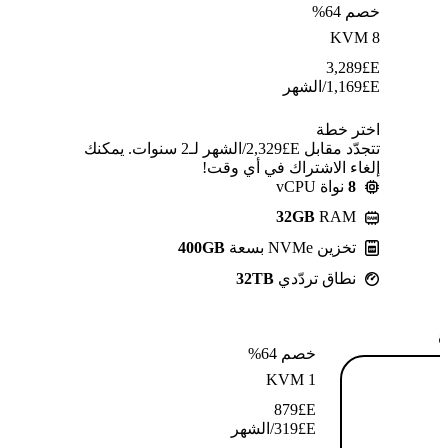
خصم 64%
KVM 8
3,289
E£
E£
1,169
/الشهر
اختر خطة
تتجدّد مقابل E£⁦2,329⁩/الشهر لـ2 سنوات. يمكنك
إلغاء الاشتراك في أي وقت!
8
نواة vCPU
32GB
RAM
تخزين NVMe بسعة
400GB
نطاق تردّدي
32TB
ة
خصم 64%
KVM 1
879
E£
E£
319
/الشهر