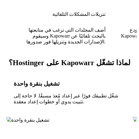
تنزيلات المشكلات التلقائية
ودع
أضف المجلدات التي ترغب في متابعتها
K يعيد تسمية الملفات ونقلها وتنظيمها
وسيقوم Kapowarr بالبحث تلقائيًا عن
الإصدارات الجديدة وتنزيلها فور صدورها.
لماذا تشغّل Kapowarr على Hostinger؟
تشغيل بنقرة واحدة
شغّل تطبيقك فورًا عبر إعداد مُعدَ مسبقًا. لا حاجة إلى
تثبيت يدوي أو خطوات إعداد معقدة.