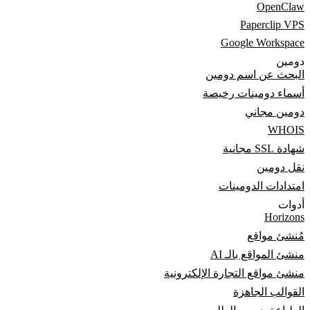
OpenClaw
Paperclip VPS
Google Workspace
دومين
البحث عن اسم دومين
أسماء دومينات رخيصة
دومين مجاني
WHOIS
شهادة SSL مجانية
نقل دومين
امتدادات الدومينات
أدوات
Horizons
مُنشئ مواقع
منشئ المواقع بالـ AI
منشئ مواقع التجارة الإلكترونية
القوالب الجاهزة