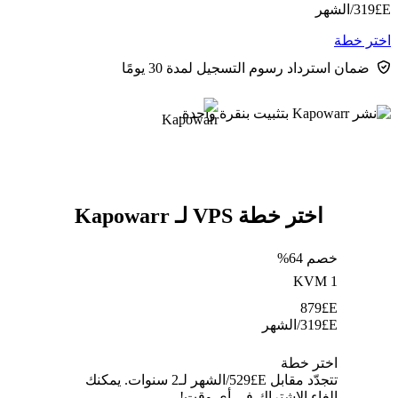
E£
319
/الشهر
اختر خطة
ضمان استرداد رسوم التسجيل لمدة 30 يومًا
اختر خطة VPS لـ Kapowarr
خصم 64%
KVM 1
879
E£
E£
319
/الشهر
اختر خطة
تتجدّد مقابل E£⁦529⁩/الشهر لـ2 سنوات. يمكنك
إلغاء الاشتراك في أي وقت!