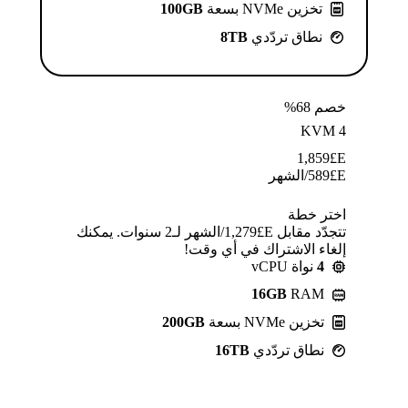
تخزين NVMe بسعة
100GB
نطاق تردّدي
8TB
خصم 68%
KVM 4
1,859
E£
E£
589
/الشهر
اختر خطة
تتجدّد مقابل E£⁦1,279⁩/الشهر لـ2 سنوات. يمكنك
إلغاء الاشتراك في أي وقت!
4
نواة vCPU
16GB
RAM
تخزين NVMe بسعة
200GB
نطاق تردّدي
16TB