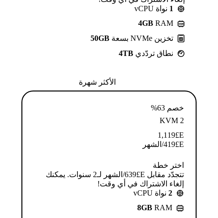
1
نواة vCPU
4GB
RAM
تخزين NVMe بسعة
50GB
نطاق تردّدي
4TB
الأكثر شهرة
خصم 63%
KVM 2
1,119
E£
E£
419
/الشهر
اختر خطة
تتجدّد مقابل E£⁦639⁩/الشهر لـ2 سنوات. يمكنك
إلغاء الاشتراك في أي وقت!
2
نواة vCPU
8GB
RAM