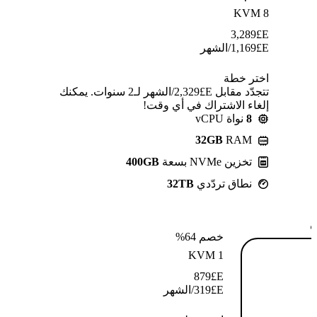
KVM 8
3,289
E£
E£
1,169
/الشهر
اختر خطة
تتجدّد مقابل E£⁦2,329⁩/الشهر لـ2 سنوات. يمكنك
إلغاء الاشتراك في أي وقت!
8
نواة vCPU
32GB
RAM
تخزين NVMe بسعة
400GB
نطاق تردّدي
32TB
ة
خصم 64%
KVM 1
879
E£
E£
319
/الشهر