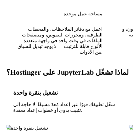
مساحة عمل موحدة
 وأكثر من 40 نواة
اعمل مع دفاتر الملاحظات، والمحطات
سة
الطرفية، ومحررات النصوص، ومتصفحات
الملفات في وقت واحد في واجهة متعددة
الألواح قابلة للترتيب — لا يوجد تبديل للسياق
بين الأدوات.
لماذا تشغّل JupyterLab على Hostinger؟
تشغيل بنقرة واحدة
شغّل تطبيقك فورًا عبر إعداد مُعدَ مسبقًا. لا حاجة إلى
تثبيت يدوي أو خطوات إعداد معقدة.