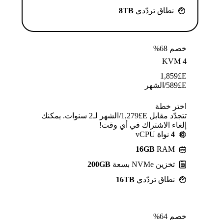
نطاق تردّدي
8TB
خصم 68%
KVM 4
1,859
E£
E£
589
/الشهر
اختر خطة
تتجدّد مقابل E£⁦1,279⁩/الشهر لـ2 سنوات. يمكنك
إلغاء الاشتراك في أي وقت!
4
نواة vCPU
16GB
RAM
تخزين NVMe بسعة
200GB
نطاق تردّدي
16TB
خصم 64%