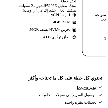
اختر خطة
تتجدّد مقابل E£⁦529⁩/الشهر لـ2 سنوات.
يمكنك إلغاء الاشتراك في أي وقت!
تتجدّد مقابل E£⁦639⁩/الشهر لـ2 سنوات.
1
نواة vCPU
 وقت!
4GB
RAM
تخزين NVMe بسعة
50GB
نطاق تردّدي
4TB
1
تحتوي كل خطة على كل ما تحتاجه وأكثر
مدير Docker
الوصول السريع إلى سجلات الحاويات
تحديثات بنقرة واحدة