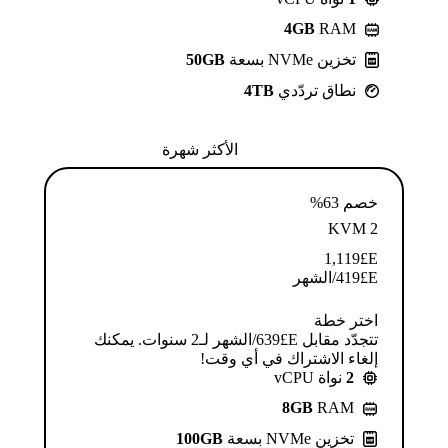
4GB
RAM
تخزين NVMe بسعة
50GB
نطاق تردّدي
4TB
الأكثر شهرة
خصم 63%
KVM 2
1,119
E£
E£
419
/الشهر
اختر خطة
تتجدّد مقابل E£⁦639⁩/الشهر لـ2 سنوات. يمكنك
إلغاء الاشتراك في أي وقت!
2
نواة vCPU
8GB
RAM
تخزين NVMe بسعة
100GB