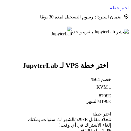
اختر خطة
ضمان استرداد رسوم التسجيل لمدة 30 يومًا
اختر خطة VPS لـ JupyterLab
خصم 64%
KVM 1
879
E£
E£
319
/الشهر
اختر خطة
تتجدّد مقابل E£⁦529⁩/الشهر لـ2 سنوات. يمكنك
إلغاء الاشتراك في أي وقت!
1
نواة vCPU