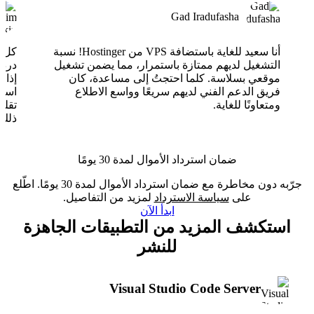
Gad Iradufasha
أنا سعيد للغاية باستضافة VPS من Hostinger! نسبة
التشغيل لديهم ممتازة باستمرار، مما يضمن تشغيل
موقعي بسلاسة. كلما احتجتُ إلى مساعدة، كان
فريق الدعم الفني لديهم سريعًا وواسع الاطلاع
ومتعاونًا للغاية.
تقلب
ذلك.
ضمان استرداد الأموال لمدة 30 يومًا
جرّبه دون مخاطرة مع ضمان استرداد الأموال لمدة 30 يومًا. اطّلع
على
سياسة الاسترداد
لمزيد من التفاصيل.
ابدأ الآن
استكشف المزيد من التطبيقات الجاهزة
للنشر
Visual Studio Code Server