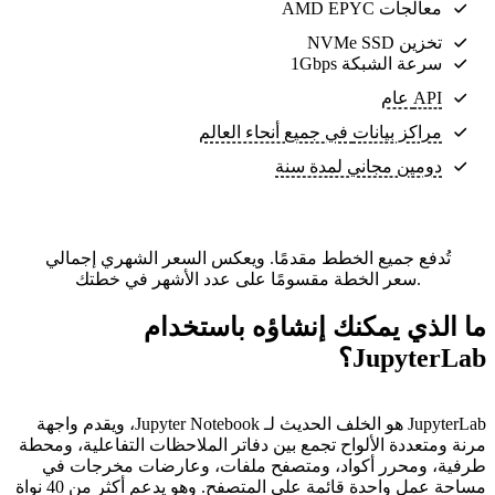
معالجات AMD EPYC
تخزين NVMe SSD
سرعة الشبكة 1Gbps
API عام
مراكز بيانات
في جميع أنحاء العالم
دومين مجاني لمدة سنة
تُدفع جميع الخطط مقدمًا. ويعكس السعر الشهري إجمالي
سعر الخطة مقسومًا على عدد الأشهر في خطتك.
ما الذي يمكنك إنشاؤه باستخدام
JupyterLab؟
JupyterLab هو الخلف الحديث لـ Jupyter Notebook، ويقدم واجهة
مرنة ومتعددة الألواح تجمع بين دفاتر الملاحظات التفاعلية، ومحطة
طرفية، ومحرر أكواد، ومتصفح ملفات، وعارضات مخرجات في
مساحة عمل واحدة قائمة على المتصفح. وهو يدعم أكثر من 40 نواة