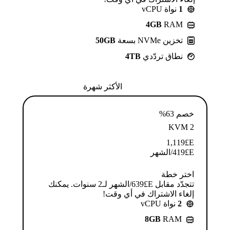
1
نواة vCPU
4GB
RAM
تخزين NVMe بسعة
50GB
نطاق تردّدي
4TB
الأكثر شهرة
خصم 63%
KVM 2
1,119
E£
E£
419
/الشهر
اختر خطة
تتجدّد مقابل E£⁦639⁩/الشهر لـ2 سنوات. يمكنك
إلغاء الاشتراك في أي وقت!
2
نواة vCPU
8GB
RAM