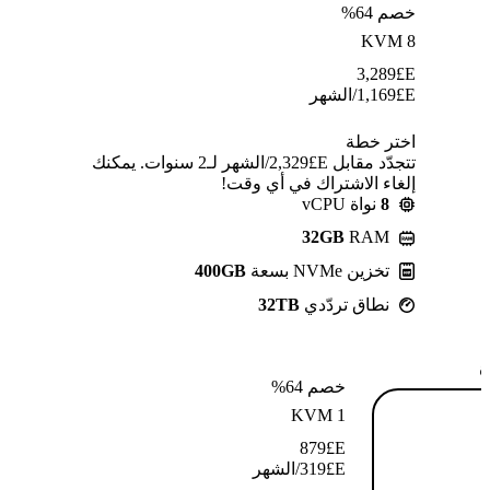
خصم 64%
KVM 8
3,289
E£
E£
1,169
/الشهر
اختر خطة
تتجدّد مقابل E£⁦2,329⁩/الشهر لـ2 سنوات. يمكنك
إلغاء الاشتراك في أي وقت!
8
نواة vCPU
32GB
RAM
تخزين NVMe بسعة
400GB
نطاق تردّدي
32TB
ة
خصم 64%
KVM 1
879
E£
E£
319
/الشهر