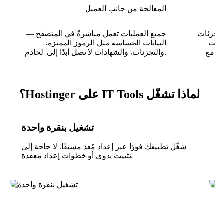
المعالجة من جانب العميل
SH و bcrypt، وإنشاء
جميع العمليات تعمل مباشرةً في المتصفح —
فير رموز JWT،
البيانات الحساسة مثل الرموز المميزة،
HMA دون مغادرة
والتجزئات، والشهادات لا تصل أبدًا إلى الخادم.
لماذا تشغّل IT Tools على Hostinger؟
تشغيل بنقرة واحدة
شغّل تطبيقك فورًا عبر إعداد مُعدَ مسبقًا. لا حاجة إلى
تثبيت يدوي أو خطوات إعداد معقدة.