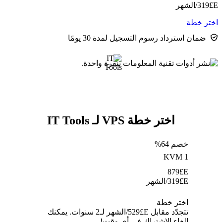
E£
319
/الشهر
اختر خطة
ضمان استرداد رسوم التسجيل لمدة 30 يومًا
اختر خطة VPS لـ IT Tools
خصم 64%
KVM 1
879
E£
E£
319
/الشهر
اختر خطة
تتجدّد مقابل E£⁦529⁩/الشهر لـ2 سنوات. يمكنك
إلغاء الاشتراك في أي وقت!