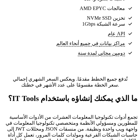
معالجات AMD EPYC
تخزين NVMe SSD
سرعة الشبكة 1Gbps
API عام
مراكز بيانات
في جميع أنحاء العالم
دومين مجاني لمدة سنة
تُدفع جميع الخطط مقدمًا. ويعكس السعر الشهري إجمالي
سعر الخطة مقسومًا على عدد الأشهر في خطتك.
ما الذي يمكنك إنشاؤه باستخدام IT Tools؟
تجمع أدوات تكنولوجيا المعلومات العشرات من الأدوات الأساسية
للمطورين ومسؤولي الأنظمة ومتخصصي تكنولوجيا المعلومات في
واجهة ويب واحدة ونظيفة. من منسقات JSON ومحللات JWT إلى
حاسبات الشبكات الفرعية ومولدات كلمات المرور، تعمل كل أداة