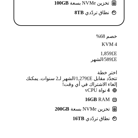
تخزين NVMe بسعة
100GB
نطاق تردّدي
8TB
خصم 68%
KVM 4
1,859
E£
E£
589
/الشهر
اختر خطة
تتجدّد مقابل E£⁦1,279⁩/الشهر لـ2 سنوات. يمكنك
إلغاء الاشتراك في أي وقت!
4
نواة vCPU
16GB
RAM
تخزين NVMe بسعة
200GB
نطاق تردّدي
16TB