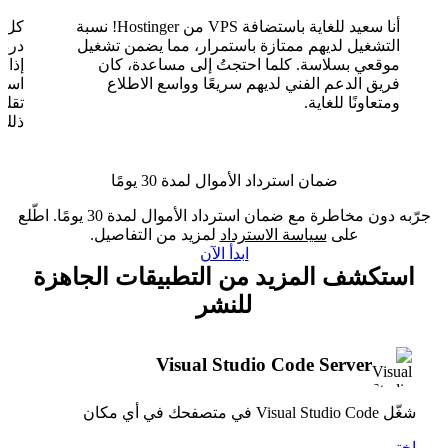
أنا سعيد للغاية باستضافة VPS من Hostinger! نسبة
التشغيل لديهم ممتازة باستمرار، مما يضمن تشغيل
موقعي بسلاسة. كلما احتجتُ إلى مساعدة، كان
فريق الدعم الفني لديهم سريعًا وواسع الاطلاع
ومتعاونًا للغاية.
تقلب
ذلك.
ضمان استرداد الأموال لمدة 30 يومًا
جرّبه دون مخاطرة مع ضمان استرداد الأموال لمدة 30 يومًا. اطّلع
على
سياسة الاسترداد
لمزيد من التفاصيل.
ابدأ الآن
استكشف المزيد من التطبيقات الجاهزة
للنشر
Visual Studio Code Server
شغّل Visual Studio Code في متصفحك في أي مكان
اختر