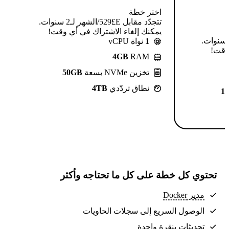
اختر خطة
تتجدّد مقابل E£⁦529⁩/الشهر لـ2 سنوات.
يمكنك إلغاء الاشتراك في أي وقت!
تتجدّد مقابل E£⁦639⁩/الشهر لـ2 سنوات.
1
نواة vCPU
 وقت!
4GB
RAM
تخزين NVMe بسعة
50GB
نطاق تردّدي
4TB
1
تحتوي كل خطة على كل ما تحتاجه وأكثر
مدير Docker
الوصول السريع إلى سجلات الحاويات
تحديثات بنقرة واحدة