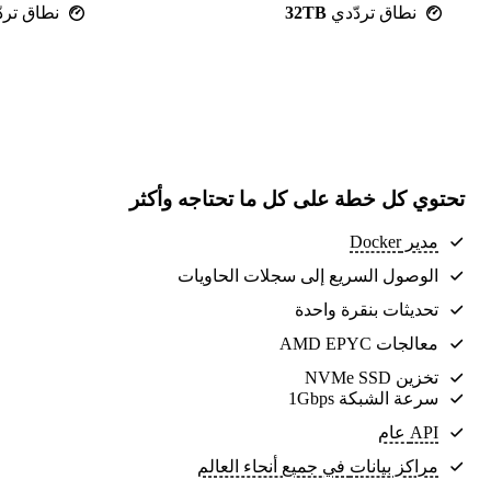
نطاق تردّدي
32TB
نطاق ترد
تحتوي كل خطة على كل ما تحتاجه وأكثر
مدير Docker
الوصول السريع إلى سجلات الحاويات
تحديثات بنقرة واحدة
معالجات AMD EPYC
تخزين NVMe SSD
سرعة الشبكة 1Gbps
API عام
مراكز بيانات
في جميع أنحاء العالم