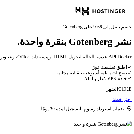
خصم يصل إلى 68% على Gotenberg
نشر Gotenberg بنقرة واحدة.
API Docker عديمة الحالة لتحويل HTML، ومستندات Office، وعناوين URL إلى ملفات PDF عالية الجودة.
أطلق تطبيقك فورًا
نسخ احتياطية أسبوعية تلقائية مجانية
خادم VPS مُدار بالـ AI
E£
319
/الشهر
اختر خطة
ضمان استرداد رسوم التسجيل لمدة 30 يومًا