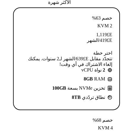
الأكثر شهرة
خصم 63%
KVM 2
1,119
E£
E£
419
/الشهر
اختر خطة
تتجدّد مقابل E£⁦639⁩/الشهر لـ2 سنوات. يمكنك
إلغاء الاشتراك في أي وقت!
2
نواة vCPU
8GB
RAM
تخزين NVMe بسعة
100GB
نطاق تردّدي
8TB
خصم 68%
KVM 4