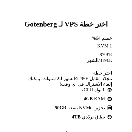
اختر خطة VPS لـ Gotenberg
خصم 64%
KVM 1
879
E£
E£
319
/الشهر
اختر خطة
تتجدّد مقابل E£⁦529⁩/الشهر لـ2 سنوات. يمكنك
إلغاء الاشتراك في أي وقت!
1
نواة vCPU
4GB
RAM
تخزين NVMe بسعة
50GB
نطاق تردّدي
4TB