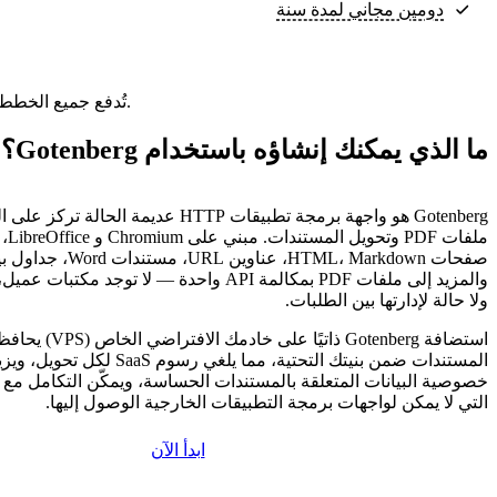
دومين مجاني لمدة سنة
تُدفع جميع الخطط مقدمًا. ويعكس السعر الشهري إجمالي سعر الخطة مقسومًا على عدد الأشهر في خطتك.
ما الذي يمكنك إنشاؤه باستخدام Gotenberg؟
Gotenberg هو واجهة برمجة تطبيقات HTTP عديمة الح
ملفات 
والمزيد إلى ملفات PDF بمكالمة API واحدة — لا توجد مك
ولا حالة لإدارتها بين الطلبات.
استضافة Gotenberg ذاتيًا ع
المستندات ضمن بنيتك التحتية، مما يلغي رسوم 
خصوصية البيانات المتعلقة بالمستندات الحساسة، ويمكّن التكامل مع ا
التي لا يمكن لواجهات برمجة التطبيقات الخارجية الوصول إليها.
ابدأ الآن