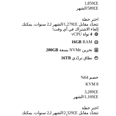
1,859
E£
E£
589
/الشهر
اختر خطة
تتجدّد مقابل E£⁦1,279⁩/الشهر لـ2 سنوات. يمكنك
إلغاء الاشتراك في أي وقت!
4
نواة vCPU
16GB
RAM
تخزين NVMe بسعة
200GB
نطاق تردّدي
16TB
خصم 64%
KVM 8
3,289
E£
E£
1,169
/الشهر
اختر خطة
تتجدّد مقابل E£⁦2,329⁩/الشهر لـ2 سنوات. يمكنك