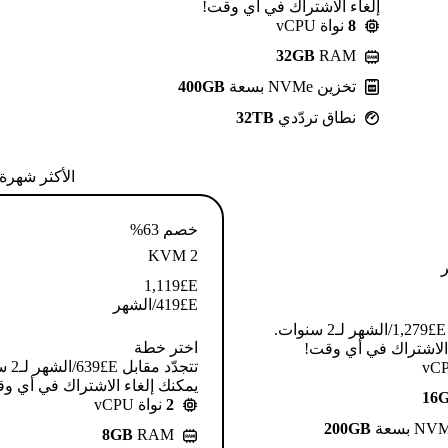
إلغاء الاشتراك في أي وقت!
8
نواة vCPU
32GB
RAM
تخزين NVMe بسعة
400GB
نطاق تردّدي
32TB
الأكثر شهرة
خصم 63%
KVM 2
1,119
E£
E£
419
/الشهر
تتجدّد مقابل E£⁦1,279⁩/الشهر لـ2 سنوات.
اختر خطة
 الاشتراك في أي وقت!
تتجدّد م
يمكنك إلغاء الاشتراك في أي و
16
2
نواة vCPU
200GB
8GB
RAM