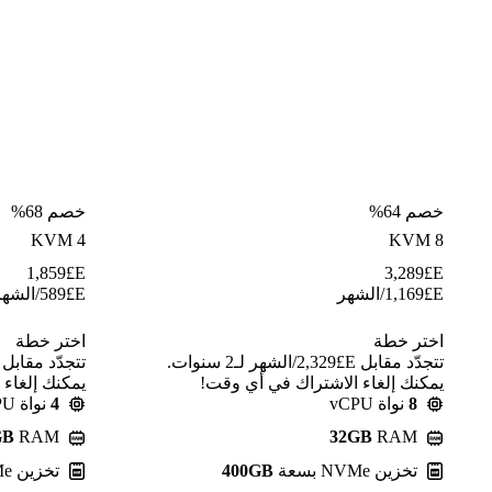
خصم 64%
خصم 68%
KVM 4
KVM 8
1,859
E£
3,289
E£
E£
1,169
/الشهر
E£
589
/الشهر
اختر خطة
اختر خطة
تتجدّد مقابل E£⁦2,329⁩/الشهر لـ2 سنوات.
يمكنك إلغاء الاشتراك في أي وقت!
يمكنك إلغاء
8
نواة vCPU
4
نواة vCPU
GB
RAM
32GB
RAM
تخزين NVMe بسعة
400GB
تخزين NVMe بسعة