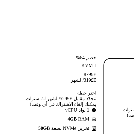
خصم 64%
KVM 1
879
E£
E£
319
/الشهر
اختر خطة
تتجدّد مقابل E£⁦529⁩/الشهر لـ2 سنوات.
يمكنك إلغاء الاشتراك في أي وقت!
قابل E£⁦639⁩/الشهر لـ2 سنوات.
1
نواة vCPU
قت!
4GB
RAM
تخزين NVMe بسعة
50GB