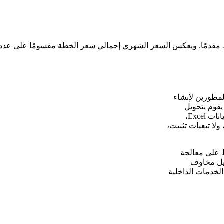
الة تركز على المطورين لإنشاء
PDF وتحويل المستندات. مبني على Chromium و LibreOffice، يقوم بتحويل
صفحات HTML، Markdown، عناوين URL، مستندات Word، جداول بيانات Excel،
تبات عميل، ولا تبعيات تثبيت،
لى خادمك الافتراضي الخاص (VPS) يحافظ على معالجة
SaaS لكل تحويل، ويزيل مخاوف
لخدمات الداخلية