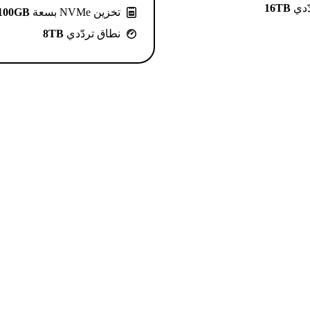
ّدي
16TB
تخزين NVMe بسعة
100GB
نطاق تردّدي
8TB