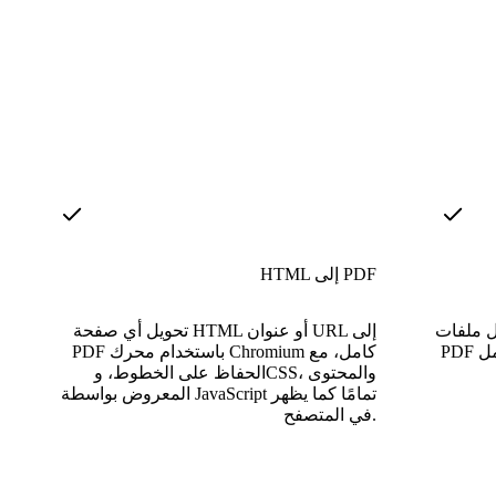
HTML إلى PDF
W و Excel و PowerPoint إلى
تحويل أي صفحة HTML أو عنوان URL إلى
PDF عبر تكامل LibreOffice، مع دعم النطاق
PDF باستخدام محرك Chromium كامل، مع
الحفاظ على الخطوط، وCSS، والمحتوى
المعروض بواسطة JavaScript تمامًا كما يظهر
في المتصفح.