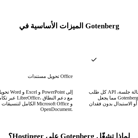
الميزات الأساسية في Gotenberg
تحويل مستندات Office
كل طلب API مستقل تمامًا بدون حالة جلسة،
تحويل ملفات ord
مما يجعل Gotenberg قابلًا للتوسع بسهولة
 أو الاستبدال بدون فقدان
الكامل لتنسيقات Microsoft Office و
OpenDocument.
لماذا تشغّل Gotenberg على Hostinger؟