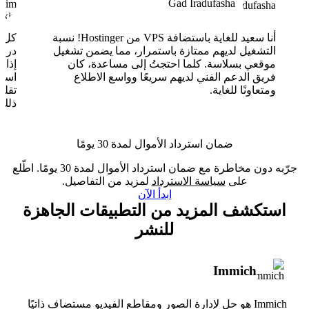
Gad Iradufasha
أنا سعيد للغاية باستضافة VPS من Hostinger! نسبة
التشغيل لديهم ممتازة باستمرار، مما يضمن تشغيل
موقعي بسلاسة. كلما احتجتُ إلى مساعدة، كان
فريق الدعم الفني لديهم سريعًا وواسع الاطلاع
ومتعاونًا للغاية.
تقلب
ذلك.
ضمان استرداد الأموال لمدة 30 يومًا
جرّبه دون مخاطرة مع ضمان استرداد الأموال لمدة 30 يومًا. اطّلع
على
سياسة الاسترداد
لمزيد من التفاصيل.
ابدأ الآن
استكشف المزيد من التطبيقات الجاهزة
للنشر
Immich
Immich هو حل لإدارة الصور ومقاطع الفيديو مستضاف ذاتيًا