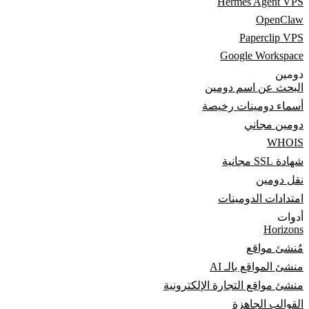
Hermes Agent VPS
OpenClaw
Paperclip VPS
Google Workspace
دومين
البحث عن اسم دومين
أسماء دومينات رخيصة
دومين مجاني
WHOIS
شهادة SSL مجانية
نقل دومين
امتدادات الدومينات
أدوات
Horizons
مُنشئ مواقع
منشئ المواقع بالـ AI
منشئ مواقع التجارة الإلكترونية
القوالب الجاهزة