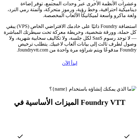
وعشرات الأنظمة الأخرى عبر وحدات المجتمع، توفر إضاءة
ديناميكية احترافية، وخط رؤية، ورموز متحركة، وأتمتة رمي النرد،
ولغة ماكرو واسعة لميكانيكا الألعاب المخصصة.
استضافة Foundry ذاتيًا على خادمك الافتراضي الخاص (VPS) يبقي
كل حملة، وورقة شخصية، وخريطة معركة تحت سيطرتك المباشرة
— لا توجد رسوم SaaS لكل جلسة، ولا تكاليف سحابية شهرية، ولا
وصول لطرف ثالث إلى بيانات ألعاب لاعبيك. يتطلب ترخيص
Foundry مدفوعًا ويتم شراؤه مرة واحدة من foundryvtt.com.
ابدأ الآن
الميزات الأساسية في Foundry VTT