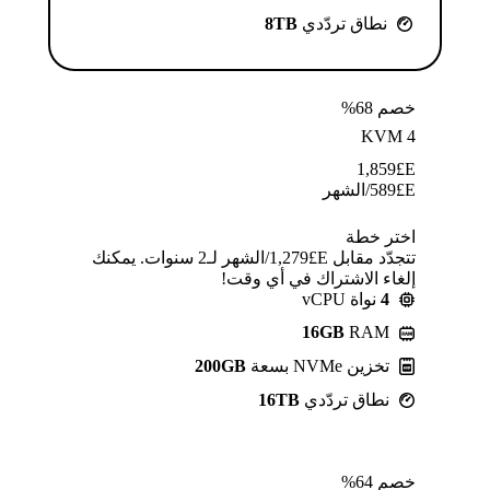
نطاق تردّدي
8TB
خصم 68%
KVM 4
1,859
E£
E£
589
/الشهر
اختر خطة
تتجدّد مقابل E£⁦1,279⁩/الشهر لـ2 سنوات. يمكنك
إلغاء الاشتراك في أي وقت!
4
نواة vCPU
16GB
RAM
تخزين NVMe بسعة
200GB
نطاق تردّدي
16TB
خصم 64%