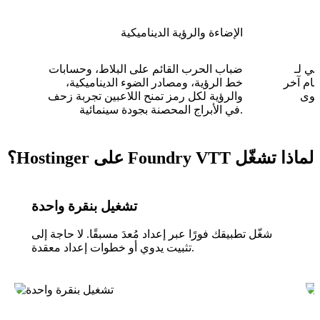
الإضاءة والرؤية الديناميكية
فايندر، سايبربانك
ضباب الحرب القائم على البلاط، وحسابات
 أوف كثولو، وأكثر من 100 نظام آخر
خط الرؤية، ومصادر الضوء الديناميكية،
والرؤية لكل رمز تمنح اللاعبين تجربة زحف
في الأبراج المحصنة بجودة سينمائية.
لماذا تشغّل Foundry VTT على Hostinger؟
تشغيل بنقرة واحدة
شغّل تطبيقك فورًا عبر إعداد مُعدَ مسبقًا. لا حاجة إلى
تثبيت يدوي أو خطوات إعداد معقدة.