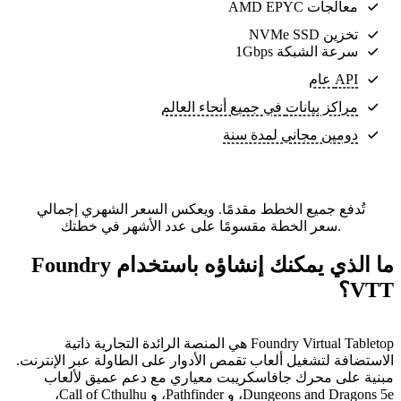
معالجات AMD EPYC
تخزين NVMe SSD
سرعة الشبكة 1Gbps
API عام
مراكز بيانات
في جميع أنحاء العالم
دومين مجاني لمدة سنة
تُدفع جميع الخطط مقدمًا. ويعكس السعر الشهري إجمالي
سعر الخطة مقسومًا على عدد الأشهر في خطتك.
ما الذي يمكنك إنشاؤه باستخدام Foundry
VTT؟
Foundry Virtual Tabletop هي المنصة الرائدة التجارية ذاتية
الاستضافة لتشغيل ألعاب تقمص الأدوار على الطاولة عبر الإنترنت.
مبنية على محرك جافاسكريبت معياري مع دعم عميق لألعاب
Dungeons and Dragons 5e، و Pathfinder، و Call of Cthulhu،