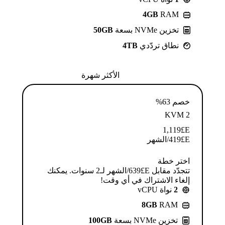
4GB
RAM
تخزين NVMe بسعة
50GB
نطاق تردّدي
4TB
الأكثر شهرة
خصم 63%
KVM 2
1,119
E£
E£
419
/الشهر
اختر خطة
تتجدّد مقابل E£⁦639⁩/الشهر لـ2 سنوات. يمكنك
إلغاء الاشتراك في أي وقت!
2
نواة vCPU
8GB
RAM
تخزين NVMe بسعة
100GB