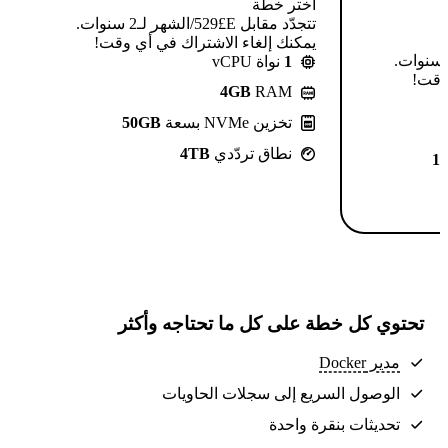
اختر خطة
تتجدّد مقابل E£⁦529⁩/الشهر لـ2 سنوات.
يمكنك إلغاء الاشتراك في أي وقت!
تتجدّد مقابل E£⁦639⁩/الشهر لـ2 سنوات.
1
نواة vCPU
 وقت!
4GB
RAM
تخزين NVMe بسعة
50GB
نطاق تردّدي
4TB
1
تحتوي كل خطة على كل ما تحتاجه وأكثر
مدير Docker
الوصول السريع إلى سجلات الحاويات
تحديثات بنقرة واحدة