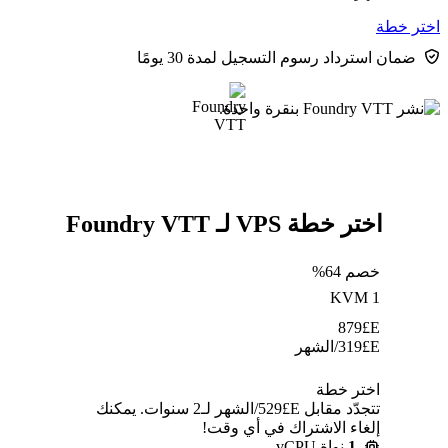
اختر خطة
ضمان استرداد رسوم التسجيل لمدة 30 يومًا
اختر خطة VPS لـ Foundry VTT
خصم 64%
KVM 1
879
E£
E£
319
/الشهر
اختر خطة
تتجدّد مقابل E£⁦529⁩/الشهر لـ2 سنوات. يمكنك
إلغاء الاشتراك في أي وقت!
1
نواة vCPU