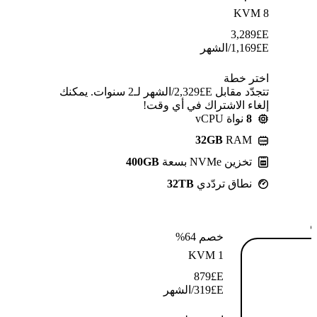
KVM 8
3,289
E£
E£
1,169
/الشهر
اختر خطة
تتجدّد مقابل E£⁦2,329⁩/الشهر لـ2 سنوات. يمكنك
إلغاء الاشتراك في أي وقت!
8
نواة vCPU
32GB
RAM
تخزين NVMe بسعة
400GB
نطاق تردّدي
32TB
ة
خصم 64%
KVM 1
879
E£
E£
319
/الشهر