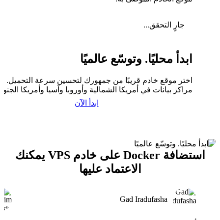
جارٍ التحقق...
ابدأ محليًا. وتوسّع عالميًا
اختر موقع خادم قريبًا من جمهورك لتحسين سرعة التحميل. لدي
مراكز بيانات في أمريكا الشمالية وأوروبا وآسيا وأمريكا الجنوبي
ابدأ الآن
استضافة Docker على خادم VPS يمكنك
الاعتماد عليها
Gad Iradufasha