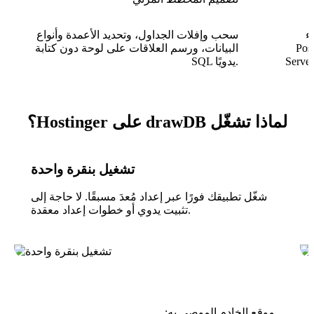
 لـ MySQL و
سحب وإفلات الجداول، وتحديد الأعمدة وأنواع
Maria و SQL
البيانات، ورسم العلاقات على لوحة دون كتابة
أو استيراد SQL موجود لتصوره على
SQL يدويًا.
لماذا تشغّل drawDB على Hostinger؟
تشغيل بنقرة واحدة
شغّل تطبيقك فورًا عبر إعداد مُعدَ مسبقًا. لا حاجة إلى
تثبيت يدوي أو خطوات إعداد معقدة.
موقع الخادم الموصى به: