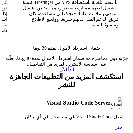
أنا سعيد للغاية باستضافة VPS من Hostinger! نسبة
التشغيل لديهم ممتازة باستمرار، مما يضمن تشغيل
موقعي بسلاسة. كلما احتجتُ إلى مساعدة، كان
فريق الدعم الفني لديهم سريعًا وواسع الاطلاع
ومتعاونًا للغاية.
تقلب
ذلك.
ضمان استرداد الأموال لمدة 30 يومًا
جرّبه دون مخاطرة مع ضمان استرداد الأموال لمدة 30 يومًا. اطّلع
على
سياسة الاسترداد
لمزيد من التفاصيل.
ابدأ الآن
استكشف المزيد من التطبيقات الجاهزة
للنشر
Visual Studio Code Server
شغّل Visual Studio Code في متصفحك في أي مكان
اختر