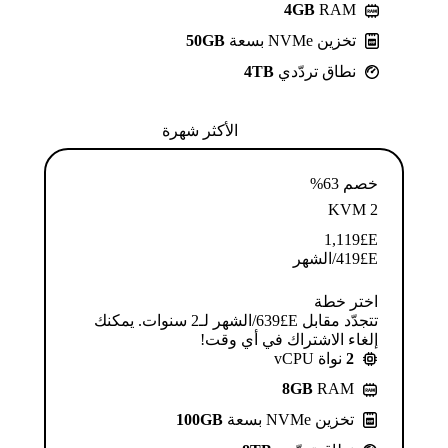
4GB
RAM
تخزين NVMe بسعة
50GB
نطاق تردّدي
4TB
الأكثر شهرة
خصم 63%
KVM 2
1,119
E£
E£
419
/الشهر
اختر خطة
تتجدّد مقابل E£⁦639⁩/الشهر لـ2 سنوات. يمكنك
إلغاء الاشتراك في أي وقت!
2
نواة vCPU
8GB
RAM
تخزين NVMe بسعة
100GB