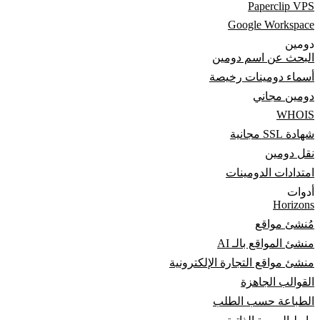
Paperclip VPS
Google Workspace
دومين
البحث عن اسم دومين
أسماء دومينات رخيصة
دومين مجاني
WHOIS
شهادة SSL مجانية
نقل دومين
امتدادات الدومينات
أدوات
Horizons
مُنشئ مواقع
منشئ المواقع بالـ AI
منشئ مواقع التجارة الإلكترونية
القوالب الجاهزة
الطباعة حسب الطلب