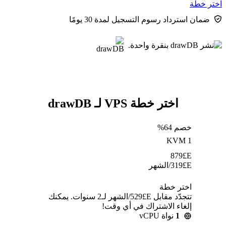
اختر خطة
ضمان استرداد رسوم التسجيل لمدة 30 يومًا
اختر خطة VPS لـ drawDB
خصم 64%
KVM 1
879
E£
E£
319
/الشهر
اختر خطة
تتجدّد مقابل E£⁦529⁩/الشهر لـ2 سنوات. يمكنك
إلغاء الاشتراك في أي وقت!
1
نواة vCPU