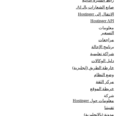
رابط السيرة الذاتية
صانع الشعارات بالـ AI.
الانتقال إلى Hostinger
Hostinger API
معلومات
التسعير
مراجعات
برنامج الإحالة
شراكة تعليمية
دليل الوكالات
خارطة الطريق (إنجليزية)
وضع النظام
مركز الثقة
خريطة الموقع
شركة
معلومات حول Hostinger
تقنيتنا
مدونة (بالانجليزية)