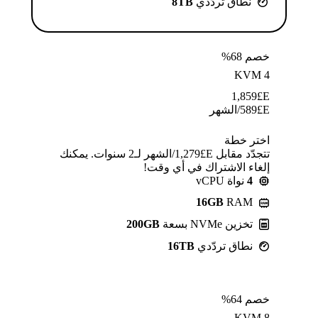
نطاق تردّدي
8TB
خصم 68%
KVM 4
1,859
E£
E£
589
/الشهر
اختر خطة
تتجدّد مقابل E£⁦1,279⁩/الشهر لـ2 سنوات. يمكنك
إلغاء الاشتراك في أي وقت!
4
نواة vCPU
16GB
RAM
تخزين NVMe بسعة
200GB
نطاق تردّدي
16TB
خصم 64%
KVM 8