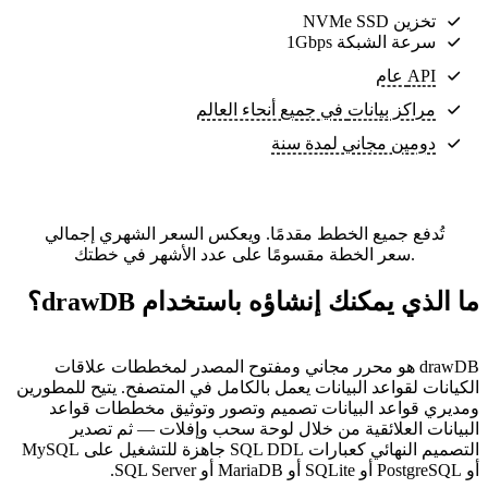
تخزين NVMe SSD
سرعة الشبكة 1Gbps
API عام
مراكز بيانات
في جميع أنحاء العالم
دومين مجاني لمدة سنة
تُدفع جميع الخطط مقدمًا. ويعكس السعر الشهري إجمالي
سعر الخطة مقسومًا على عدد الأشهر في خطتك.
ما الذي يمكنك إنشاؤه باستخدام drawDB؟
drawDB هو محرر مجاني ومفتوح المصدر لمخططات علاقات
الكيانات لقواعد البيانات يعمل بالكامل في المتصفح. يتيح للمطورين
ومديري قواعد البيانات تصميم وتصور وتوثيق مخططات قواعد
البيانات العلائقية من خلال لوحة سحب وإفلات — ثم تصدير
التصميم النهائي كعبارات SQL DDL جاهزة للتشغيل على MySQL
أو PostgreSQL أو SQLite أو MariaDB أو SQL Server.