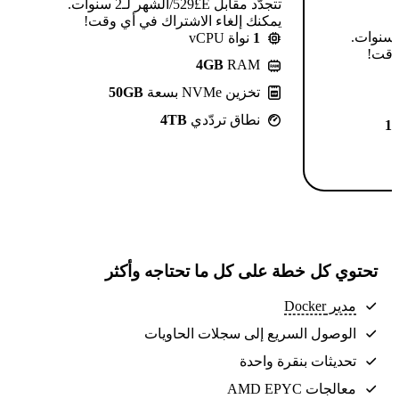
تتجدّد مقابل E£⁦529⁩/الشهر لـ2 سنوات.
يمكنك إلغاء الاشتراك في أي وقت!
تتجدّد مقابل E£⁦639⁩/الشهر لـ2 سنوات.
1
نواة vCPU
 وقت!
4GB
RAM
تخزين NVMe بسعة
50GB
نطاق تردّدي
4TB
1
تحتوي كل خطة على كل ما تحتاجه وأكثر
مدير Docker
الوصول السريع إلى سجلات الحاويات
تحديثات بنقرة واحدة
معالجات AMD EPYC