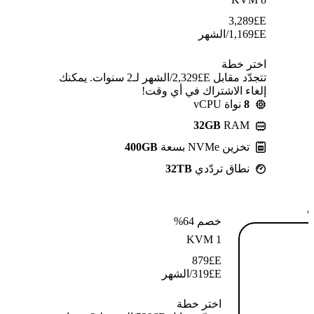
3,289
E£
E£
1,169
/الشهر
اختر خطة
تتجدّد مقابل E£⁦2,329⁩/الشهر لـ2 سنوات. يمكنك
إلغاء الاشتراك في أي وقت!
8
نواة vCPU
32GB
RAM
تخزين NVMe بسعة
400GB
نطاق تردّدي
32TB
ة
خصم 64%
KVM 1
879
E£
E£
319
/الشهر
اختر خطة